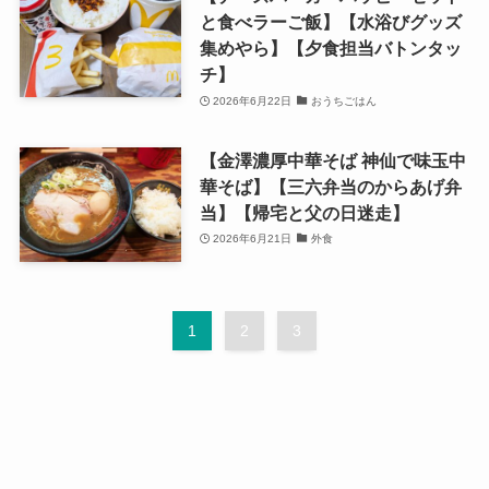
と食べラーご飯】【水浴びグッズ
集めやら】【夕食担当バトンタッ
チ】
2026年6月22日
おうちごはん
【金澤濃厚中華そば 神仙で味玉中
華そば】【三六弁当のからあげ弁
当】【帰宅と父の日迷走】
2026年6月21日
外食
1
2
3