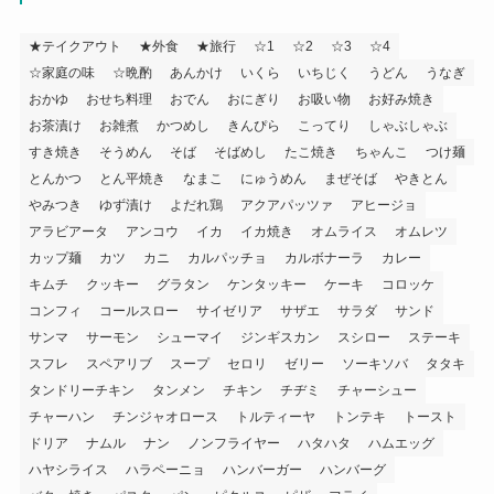
★テイクアウト
★外食
★旅行
☆1
☆2
☆3
☆4
☆家庭の味
☆晩酌
あんかけ
いくら
いちじく
うどん
うなぎ
おかゆ
おせち料理
おでん
おにぎり
お吸い物
お好み焼き
お茶漬け
お雑煮
かつめし
きんぴら
こってり
しゃぶしゃぶ
すき焼き
そうめん
そば
そばめし
たこ焼き
ちゃんこ
つけ麺
とんかつ
とん平焼き
なまこ
にゅうめん
まぜそば
やきとん
やみつき
ゆず漬け
よだれ鶏
アクアパッツァ
アヒージョ
アラビアータ
アンコウ
イカ
イカ焼き
オムライス
オムレツ
カップ麺
カツ
カニ
カルパッチョ
カルボナーラ
カレー
キムチ
クッキー
グラタン
ケンタッキー
ケーキ
コロッケ
コンフィ
コールスロー
サイゼリア
サザエ
サラダ
サンド
サンマ
サーモン
シューマイ
ジンギスカン
スシロー
ステーキ
スフレ
スペアリブ
スープ
セロリ
ゼリー
ソーキソバ
タタキ
タンドリーチキン
タンメン
チキン
チヂミ
チャーシュー
チャーハン
チンジャオロース
トルティーヤ
トンテキ
トースト
ドリア
ナムル
ナン
ノンフライヤー
ハタハタ
ハムエッグ
ハヤシライス
ハラペーニョ
ハンバーガー
ハンバーグ