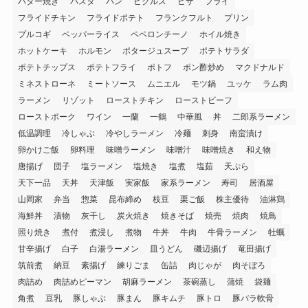
バター焼き
パスタ
パン
ピクルス
ピザ
フライ
フライドチキン
フライドポテト
フランクフルト
プリン
プルコギ
ペッパーライス
ペペロンチーノ
ホイル焼き
ホットケーキ
ホルモン
ポタージュスープ
ポテトサラダ
ポテトチップス
ポテトフライ
ポトフ
ポン酢炒め
マクドナルド
ミネストローネ
ミートソース
ムニエル
モツ鍋
ユッケ
ラム肉
ラーメン
リゾット
ローストチキン
ローストビーフ
ローストポーク
ワイン
一蘭
一鶴
中華風
丼
二郎系ラーメン
低温調理
冷しゃぶ
冷やしラーメン
冷麺
刺身
南蛮漬け
卵かけご飯
卵料理
味噌ラーメン
味噌汁
味噌焼き
和え物
唐揚げ
団子
塩ラーメン
塩焼き
塩煮
塩茹
天ぷら
天下一品
天丼
天津飯
実家飯
家系ラーメン
寿司
居酒屋
山岡家
弁当
惣菜
昆布締め
枝豆
栗ご飯
株主優待
油淋鶏
海鮮丼
漬物
灰干し
炭火焼き
焼きそば
焼売
焼肉
焼鳥
照り焼き
煮付
煮浸し
煮物
牛丼
牛肉
牛骨ラーメン
牡蠣
甘辛揚げ
白子
白湯ラーメン
皿うどん
磯辺揚げ
竜田揚げ
筑前煮
納豆
素揚げ
練りごま
缶詰
肉じゃが
肉そぼろ
肉詰め
肉詰めピーマン
胡麻ラーメン
茶碗蒸し
蒲焼
袋麺
角煮
豆乳
豚しゃぶ
豚まん
豚キムチ
豚トロ
豚バラ軟骨