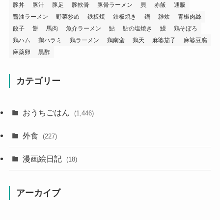
豚丼
豚汁
豚足
豚軟骨
豚骨ラーメン
貝
赤飯
通販
醤油ラーメン
野菜炒め
鉄板焼
鉄板焼き
鍋
雑炊
青椒肉絲
餃子
餅
馬肉
魚介ラーメン
鮎
鮎の塩焼き
鰻
鶏そぼろ
鶏ハム
鶏ハラミ
鶏ラーメン
鶏南蛮
鶏天
麻婆茄子
麻婆豆腐
麻薬卵
黒酢
カテゴリー
おうちごはん
(1,446)
外食
(227)
漫画絵日記
(18)
アーカイブ