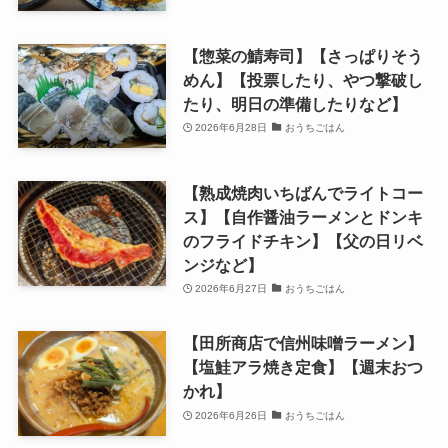
【惣菜の鯖寿司】【さっぱりそう
めん】【投票したり、やつ撃破し
たり、明日の準備したりなど】
2026年6月28日
おうちごはん
【熟成焼肉いちばんでライトコー
ス】【自作醤油ラーメンとドンキ
のフライドチキン】【父の日リベ
ンジなど】
2026年6月27日
おうちごはん
【田所商店で信州味噌ラーメン】
【塩鮭アラ焼き定食】【週末おつ
かれ】
2026年6月26日
おうちごはん