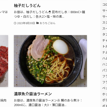
コ
柚子だしうどん
サ
ンマは
お昼は、柚子だしうどん🐣 昆布だし水：800ml＞麺
サ
つゆ・白だし：各大2＞塩・味の素...
ス
2023年8月30日
おうちごはん
ス
タ
チ
ト
ナ
ハ
ハ
パ
フ
フ
ペ
濃厚魚介醤油ラーメン
ホ
ポ
＝焼肉
お昼は、濃厚魚介醤油ラーメン🍜 鯛のあら煮汁：
200mlに、濃口醤油：大3・薄口醤油...
ポ