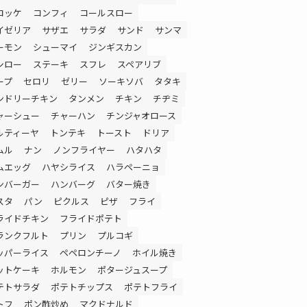
ロッケ
コンフィ
コールスロー
イゼリア
サザエ
サラダ
サンド
サンマ
ーモン
シューマイ
ジンギスカン
シロー
ステーキ
スフレ
スペアリブ
ープ
セロリ
ゼリー
ソーキソバ
タタキ
ンドリーチキン
タンメン
チキン
チヂミ
ャーシュー
チャーハン
チンジャオロース
ルティーヤ
トンテキ
トースト
ドリア
ムル
ナン
ノンフライヤー
ハタハタ
ムエッグ
ハヤシライス
ハラペーニョ
ンバーガー
ハンバーグ
バター焼き
スタ
パン
ピクルス
ピザ
フライ
ライドチキン
フライドポテト
ランクフルト
プリン
プルコギ
ッパーライス
ペペロンチーノ
ホイル焼き
ットケーキ
ホルモン
ポタージュスープ
テトサラダ
ポテトチップス
ポテトフライ
トフ
ポン酢炒め
マクドナルド