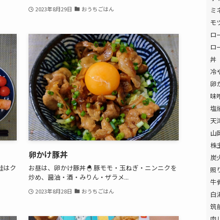
2023年8月29日
おうちごはん
ミ
モ
ロ
ロ
丼
冷
卵
味
塩
天
山
株
卵かけ豚丼
炭
鮭はク
お昼は、卵かけ豚丼🐣 豚モモ・玉ねぎ・ニンニクを
照
炒め、醤油・酒・みりん・ザラメ...
牛
2023年8月28日
おうちごはん
白
筑
肉