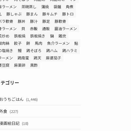
麻ラーメン
茶碗蒸し
蒲焼
袋麺
角煮
乳
豚しゃぶ
豚まん
豚キムチ
豚トロ
バラ軟骨
豚丼
豚汁
豚足
豚軟骨
骨ラーメン
貝
赤飯
通販
醤油ラーメン
菜炒め
鉄板焼
鉄板焼き
鍋
雑炊
椒肉絲
餃子
餅
馬肉
魚介ラーメン
鮎
の塩焼き
鰻
鶏そぼろ
鶏ハム
鶏ハラミ
ラーメン
鶏南蛮
鶏天
麻婆茄子
婆豆腐
麻薬卵
黒酢
カテゴリー
おうちごはん
(1,446)
外食
(227)
漫画絵日記
(18)