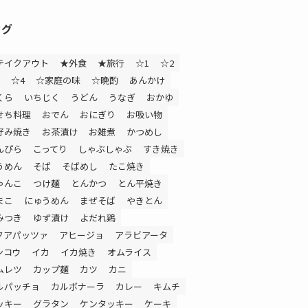
タグ
テイクアウト
★外食
★旅行
☆1
☆2
☆4
☆家庭の味
☆晩酌
あんかけ
くら
いちじく
うどん
うなぎ
おかゆ
せち料理
おでん
おにぎり
お吸い物
好み焼き
お茶漬け
お雑煮
かつめし
んぴら
こってり
しゃぶしゃぶ
すき焼き
うめん
そば
そばめし
たこ焼き
ゃんこ
つけ麺
とんかつ
とん平焼き
まこ
にゅうめん
まぜそば
やきとん
みつき
ゆず漬け
よだれ鶏
クアパッツァ
アヒージョ
アラビアータ
ンコウ
イカ
イカ焼き
オムライス
ムレツ
カップ麺
カツ
カニ
ルパッチョ
カルボナーラ
カレー
キムチ
ッキー
グラタン
ケンタッキー
ケーキ