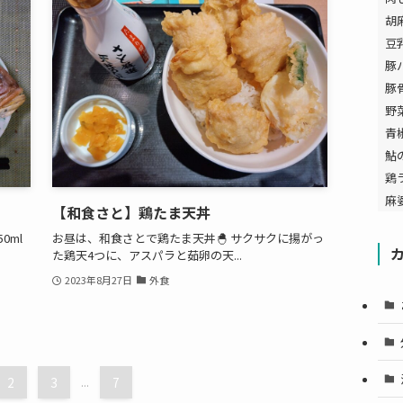
胡
豆
豚
豚
野
青
鮎
鶏
麻
【和食さと】鶏たま天丼
0ml
お昼は、和食さとで鶏たま天丼🐣 サクサクに揚がっ
た鶏天4つに、アスパラと茹卵の天...
2023年8月27日
外食
2
3
...
7