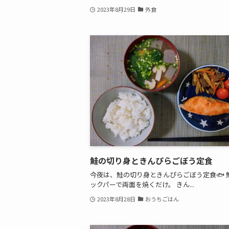
2023年8月29日
外食
鮭の切り身ときんぴらごぼう定食
今夜は、鮭の切り身ときんぴらごぼう定食🐟 
ックパーで両面を焼くだけ。 きん...
2023年8月28日
おうちごはん