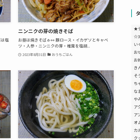
★
ニンニクの芽の焼きそば
☆3
バは塩
お昼は焼きそば🧄👀 豚ロース・イカゲソとキャベ
い
ツ・人参・ニンニクの芽・椎茸を塩胡...
お
2023年8月31日
おうちごはん
お
き
そ
ち
な
や
ア
ア
オ
カ
ク