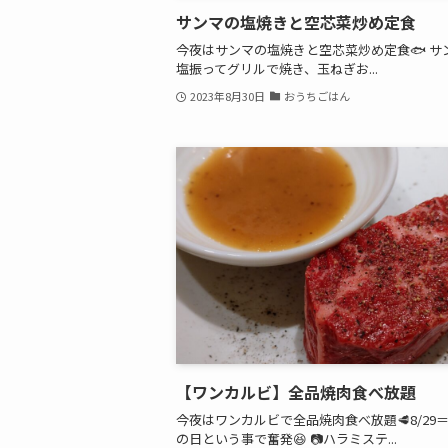
サンマの塩焼きと空芯菜炒め定食
今夜はサンマの塩焼きと空芯菜炒め定食🐟 サ
塩振ってグリルで焼き、玉ねぎお...
2023年8月30日
おうちごはん
【ワンカルビ】全品焼肉食べ放題
今夜はワンカルビで全品焼肉食べ放題🥩8/29
の日という事で奮発😆 📷ハラミステ...