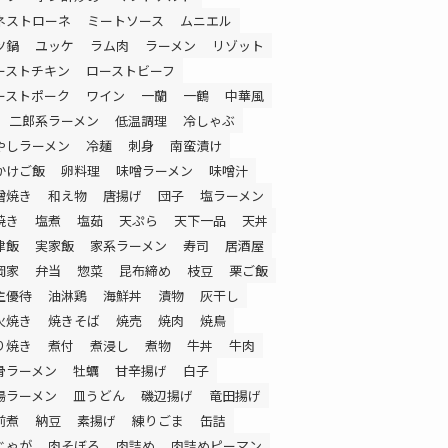
ネストローネ
ミートソース
ムニエル
ツ鍋
ユッケ
ラム肉
ラーメン
リゾット
ーストチキン
ローストビーフ
ーストポーク
ワイン
一蘭
一鶴
中華風
二郎系ラーメン
低温調理
冷しゃぶ
やしラーメン
冷麺
刺身
南蛮漬け
かけご飯
卵料理
味噌ラーメン
味噌汁
噌焼き
和え物
唐揚げ
団子
塩ラーメン
焼き
塩煮
塩茹
天ぷら
天下一品
天丼
津飯
実家飯
家系ラーメン
寿司
居酒屋
岡家
弁当
惣菜
昆布締め
枝豆
栗ご飯
主優待
油淋鶏
海鮮丼
漬物
灰干し
火焼き
焼きそば
焼売
焼肉
焼鳥
り焼き
煮付
煮浸し
煮物
牛丼
牛肉
骨ラーメン
牡蠣
甘辛揚げ
白子
湯ラーメン
皿うどん
磯辺揚げ
竜田揚げ
前煮
納豆
素揚げ
練りごま
缶詰
じゃが
肉そぼろ
肉詰め
肉詰めピーマン