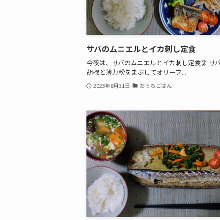
サバのムニエルとイカ刺し定食
今夜は、サバのムニエルとイカ刺し定食🦑 サ
胡椒と薄力粉をまぶしてオリーブ...
2023年8月31日
おうちごはん