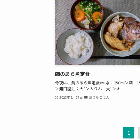
鯛のあら煮定食
今夜は、鯛のあら煮定食🐟 水：250ml＞酒：15
＞濃口醤油：大3＞みりん：大1＞オ...
2023年8月27日
おうちごはん
1