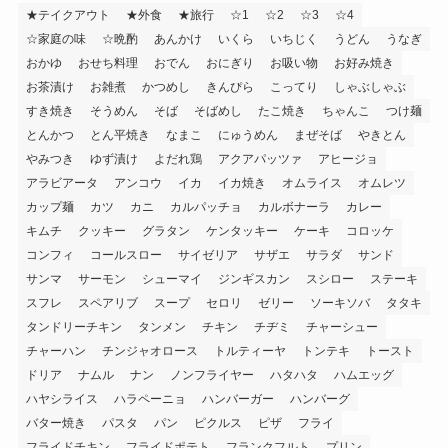
★テイクアウト
★外食
★旅行
☆1
☆2
☆3
☆4
☆家庭の味
☆晩酌
あんかけ
いくら
いちじく
うどん
うなぎ
おかゆ
おせち料理
おでん
おにぎり
お吸い物
お好み焼き
お茶漬け
お雑煮
かつめし
きんぴら
こってり
しゃぶしゃぶ
すき焼き
そうめん
そば
そばめし
たこ焼き
ちゃんこ
つけ麺
とんかつ
とん平焼き
なまこ
にゅうめん
まぜそば
やきとん
やみつき
ゆず漬け
よだれ鶏
アクアパッツァ
アヒージョ
アラビアータ
アンコウ
イカ
イカ焼き
オムライス
オムレツ
カップ麺
カツ
カニ
カルパッチョ
カルボナーラ
カレー
キムチ
クッキー
グラタン
ケンタッキー
ケーキ
コロッケ
コンフィ
コールスロー
サイゼリア
サザエ
サラダ
サンド
サンマ
サーモン
シューマイ
ジンギスカン
スシロー
ステーキ
スフレ
スペアリブ
スープ
セロリ
ゼリー
ソーキソバ
タタキ
タンドリーチキン
タンメン
チキン
チヂミ
チャーシュー
チャーハン
チンジャオロース
トルティーヤ
トンテキ
トースト
ドリア
ナムル
ナン
ノンフライヤー
ハタハタ
ハムエッグ
ハヤシライス
ハラペーニョ
ハンバーガー
ハンバーグ
バター焼き
パスタ
パン
ピクルス
ピザ
フライ
フライドチキン
フライドポテト
フランクフルト
プリン