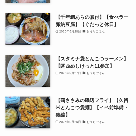
【千年鯛あらの煮付】【食べラー
卵納豆腐】【ぐだっと休日】
2025年9月28日
おうちごはん
【スタミナ袋とんこつラーメン】
【関西めしけっと11参加】
2025年9月27日
おうちごはん
【鶏ささみの磯辺フライ】【久留
米とんこつ袋麺】【イベ前準備・
後編】
2025年9月26日
おうちごはん