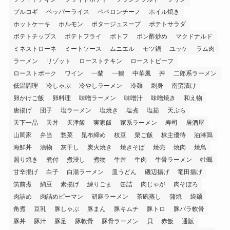
プルコギ
ペッパーライス
ペペロンチーノ
ホイル焼き
ホットケーキ
ホルモン
ポタージュスープ
ポテトサラダ
ポテトチップス
ポテトフライ
ポトフ
ポン酢炒め
マクドナルド
ミネストローネ
ミートソース
ムニエル
モツ鍋
ユッケ
ラム肉
ラーメン
リゾット
ローストチキン
ローストビーフ
ローストポーク
ワイン
一蘭
一鶴
中華風
丼
二郎系ラーメン
低温調理
冷しゃぶ
冷やしラーメン
冷麺
刺身
南蛮漬け
卵かけご飯
卵料理
味噌ラーメン
味噌汁
味噌焼き
和え物
唐揚げ
団子
塩ラーメン
塩焼き
塩煮
塩茹
天ぷら
天下一品
天丼
天津飯
実家飯
家系ラーメン
寿司
居酒屋
山岡家
弁当
惣菜
昆布締め
枝豆
栗ご飯
株主優待
油淋鶏
海鮮丼
漬物
灰干し
炭火焼き
焼きそば
焼売
焼肉
焼鳥
照り焼き
煮付
煮浸し
煮物
牛丼
牛肉
牛骨ラーメン
牡蠣
甘辛揚げ
白子
白湯ラーメン
皿うどん
磯辺揚げ
竜田揚げ
筑前煮
納豆
素揚げ
練りごま
缶詰
肉じゃが
肉そぼろ
肉詰め
肉詰めピーマン
胡麻ラーメン
茶碗蒸し
蒲焼
袋麺
角煮
豆乳
豚しゃぶ
豚まん
豚キムチ
豚トロ
豚バラ軟骨
豚丼
豚汁
豚足
豚軟骨
豚骨ラーメン
貝
赤飯
通販