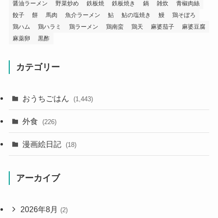
醤油ラーメン
野菜炒め
鉄板焼
鉄板焼き
鍋
雑炊
青椒肉絲
餃子
餅
馬肉
魚介ラーメン
鮎
鮎の塩焼き
鰻
鶏そぼろ
鶏ハム
鶏ハラミ
鶏ラーメン
鶏南蛮
鶏天
麻婆茄子
麻婆豆腐
麻薬卵
黒酢
カテゴリー
おうちごはん
(1,443)
外食
(226)
漫画絵日記
(18)
アーカイブ
2026年8月
(2)