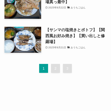
場真っ最中】
2025年9月22日
おうちごはん
【サンマの塩焼きとポトフ】【関
西風お好み焼き】【買い出しと修
羅場】
2025年9月21日
おうちごはん
1
2
3