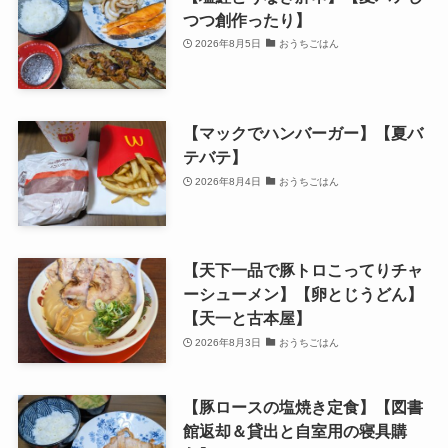
つつ創作ったり】
2026年8月5日
おうちごはん
【マックでハンバーガー】【夏バ
テバテ】
2026年8月4日
おうちごはん
【天下一品で豚トロこってりチャ
ーシューメン】【卵とじうどん】
【天一と古本屋】
2026年8月3日
おうちごはん
【豚ロースの塩焼き定食】【図書
館返却＆貸出と自室用の寝具購