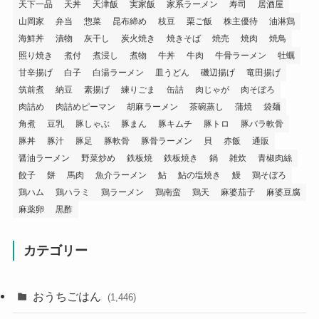
天下一品
天丼
天津飯
実家飯
家系ラーメン
寿司
居酒屋
山岡家
弁当
惣菜
昆布締め
枝豆
栗ご飯
株主優待
油淋鶏
海鮮丼
漬物
灰干し
炭火焼き
焼きそば
焼売
焼肉
焼鳥
照り焼き
煮付
煮浸し
煮物
牛丼
牛肉
牛骨ラーメン
牡蠣
甘辛揚げ
白子
白湯ラーメン
皿うどん
磯辺揚げ
竜田揚げ
筑前煮
納豆
素揚げ
練りごま
缶詰
肉じゃが
肉そぼろ
肉詰め
肉詰めピーマン
胡麻ラーメン
茶碗蒸し
蒲焼
袋麺
角煮
豆乳
豚しゃぶ
豚まん
豚キムチ
豚トロ
豚バラ軟骨
豚丼
豚汁
豚足
豚軟骨
豚骨ラーメン
貝
赤飯
通販
醤油ラーメン
野菜炒め
鉄板焼
鉄板焼き
鍋
雑炊
青椒肉絲
餃子
餅
馬肉
魚介ラーメン
鮎
鮎の塩焼き
鰻
鶏そぼろ
鶏ハム
鶏ハラミ
鶏ラーメン
鶏南蛮
鶏天
麻婆茄子
麻婆豆腐
麻薬卵
黒酢
カテゴリー
おうちごはん
(1,446)