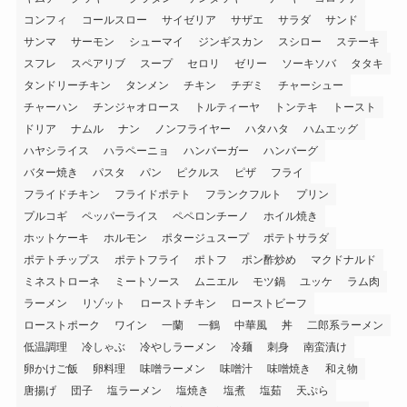
コンフィ
コールスロー
サイゼリア
サザエ
サラダ
サンド
サンマ
サーモン
シューマイ
ジンギスカン
スシロー
ステーキ
スフレ
スペアリブ
スープ
セロリ
ゼリー
ソーキソバ
タタキ
タンドリーチキン
タンメン
チキン
チヂミ
チャーシュー
チャーハン
チンジャオロース
トルティーヤ
トンテキ
トースト
ドリア
ナムル
ナン
ノンフライヤー
ハタハタ
ハムエッグ
ハヤシライス
ハラペーニョ
ハンバーガー
ハンバーグ
バター焼き
パスタ
パン
ピクルス
ピザ
フライ
フライドチキン
フライドポテト
フランクフルト
プリン
プルコギ
ペッパーライス
ペペロンチーノ
ホイル焼き
ホットケーキ
ホルモン
ポタージュスープ
ポテトサラダ
ポテトチップス
ポテトフライ
ポトフ
ポン酢炒め
マクドナルド
ミネストローネ
ミートソース
ムニエル
モツ鍋
ユッケ
ラム肉
ラーメン
リゾット
ローストチキン
ローストビーフ
ローストポーク
ワイン
一蘭
一鶴
中華風
丼
二郎系ラーメン
低温調理
冷しゃぶ
冷やしラーメン
冷麺
刺身
南蛮漬け
卵かけご飯
卵料理
味噌ラーメン
味噌汁
味噌焼き
和え物
唐揚げ
団子
塩ラーメン
塩焼き
塩煮
塩茹
天ぷら