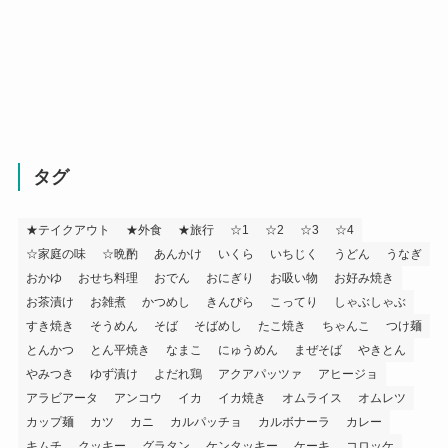
タグ
★テイクアウト
★外食
★旅行
☆1
☆2
☆3
☆4
☆家庭の味
☆晩酌
あんかけ
いくら
いちじく
うどん
うなぎ
おかゆ
おせち料理
おでん
おにぎり
お吸い物
お好み焼き
お茶漬け
お雑煮
かつめし
きんぴら
こってり
しゃぶしゃぶ
すき焼き
そうめん
そば
そばめし
たこ焼き
ちゃんこ
つけ麺
とんかつ
とん平焼き
なまこ
にゅうめん
まぜそば
やきとん
やみつき
ゆず漬け
よだれ鶏
アクアパッツァ
アヒージョ
アラビアータ
アンコウ
イカ
イカ焼き
オムライス
オムレツ
カップ麺
カツ
カニ
カルパッチョ
カルボナーラ
カレー
キムチ
クッキー
グラタン
ケンタッキー
ケーキ
コロッケ