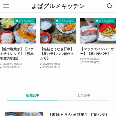
よばグルメキッチン
おうちごはん
おうちごはん
おうちごはん
【鮭の塩焼き】【ファ
【塩鮭とうなぎ肝串】
【マックでハンバーガ
ミチキレッド】【熊本
【夏バテしつつ創作っ
ー】【夏バテバテ】
地震の初動】
たり】
2026年8月4日
2026年8月7日
2026年7月29日
2026年8月5日
2026年8月1日
2026年8月7日
新着記事
人気記事
【塩鮭とうなぎ肝串】【夏バテし