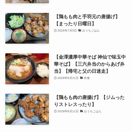
【鶏もも肉と手羽元の唐揚げ】
【まったり日曜日】
2026年7月5日
おうちごはん
【金澤濃厚中華そば 神仙で味玉中
華そば】【三六弁当のからあげ弁
当】【帰宅と父の日迷走】
2026年6月21日
外食
【鶏もも肉の唐揚げ】【ジムった
りストレスったり】
2026年6月11日
おうちごはん