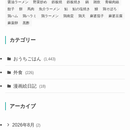
醤油ラーメン
野菜炒め
鉄板焼
鉄板焼き
鍋
雑炊
青椒肉絲
餃子
餅
馬肉
魚介ラーメン
鮎
鮎の塩焼き
鰻
鶏そぼろ
鶏ハム
鶏ハラミ
鶏ラーメン
鶏南蛮
鶏天
麻婆茄子
麻婆豆腐
麻薬卵
黒酢
カテゴリー
おうちごはん
(1,443)
外食
(226)
漫画絵日記
(18)
アーカイブ
2026年8月
(2)