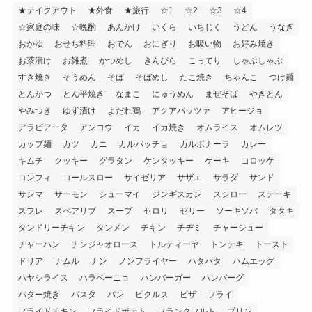
★テイクアウト
★外食
★旅行
☆1
☆2
☆3
☆4
☆家庭の味
☆晩酌
あんかけ
いくら
いちじく
うどん
うなぎ
おかゆ
おせち料理
おでん
おにぎり
お吸い物
お好み焼き
お茶漬け
お雑煮
かつめし
きんぴら
こってり
しゃぶしゃぶ
すき焼き
そうめん
そば
そばめし
たこ焼き
ちゃんこ
つけ麺
とんかつ
とん平焼き
なまこ
にゅうめん
まぜそば
やきとん
やみつき
ゆず漬け
よだれ鶏
アクアパッツァ
アヒージョ
アラビアータ
アンコウ
イカ
イカ焼き
オムライス
オムレツ
カップ麺
カツ
カニ
カルパッチョ
カルボナーラ
カレー
キムチ
クッキー
グラタン
ケンタッキー
ケーキ
コロッケ
コンフィ
コールスロー
サイゼリア
サザエ
サラダ
サンド
サンマ
サーモン
シューマイ
ジンギスカン
スシロー
ステーキ
スフレ
スペアリブ
スープ
セロリ
ゼリー
ソーキソバ
タタキ
タンドリーチキン
タンメン
チキン
チヂミ
チャーシュー
チャーハン
チンジャオロース
トルティーヤ
トンテキ
トースト
ドリア
ナムル
ナン
ノンフライヤー
ハタハタ
ハムエッグ
ハヤシライス
ハラペーニョ
ハンバーガー
ハンバーグ
バター焼き
パスタ
パン
ピクルス
ピザ
フライ
フライドチキン
フライドポテト
フランクフルト
プリン