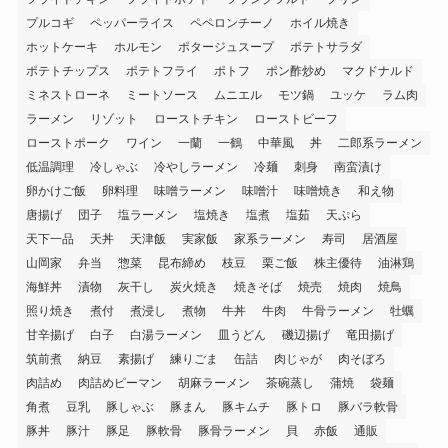
プルコギ
ペッパーライス
ペペロンチーノ
ホイル焼き
ホットケーキ
ホルモン
ポタージュスープ
ポテトサラダ
ポテトチップス
ポテトフライ
ポトフ
ポン酢炒め
マクドナルド
ミネストローネ
ミートソース
ムニエル
モツ鍋
ユッケ
ラム肉
ラーメン
リゾット
ローストチキン
ローストビーフ
ローストポーク
ワイン
一蘭
一鶴
中華風
丼
二郎系ラーメン
低温調理
冷しゃぶ
冷やしラーメン
冷麺
刺身
南蛮漬け
卵かけご飯
卵料理
味噌ラーメン
味噌汁
味噌焼き
和え物
唐揚げ
団子
塩ラーメン
塩焼き
塩煮
塩茹
天ぷら
天下一品
天丼
天津飯
実家飯
家系ラーメン
寿司
居酒屋
山岡家
弁当
惣菜
昆布締め
枝豆
栗ご飯
株主優待
油淋鶏
海鮮丼
漬物
灰干し
炭火焼き
焼きそば
焼売
焼肉
焼鳥
照り焼き
煮付
煮浸し
煮物
牛丼
牛肉
牛骨ラーメン
牡蠣
甘辛揚げ
白子
白湯ラーメン
皿うどん
磯辺揚げ
竜田揚げ
筑前煮
納豆
素揚げ
練りごま
缶詰
肉じゃが
肉そぼろ
肉詰め
肉詰めピーマン
胡麻ラーメン
茶碗蒸し
蒲焼
袋麺
角煮
豆乳
豚しゃぶ
豚まん
豚キムチ
豚トロ
豚バラ軟骨
豚丼
豚汁
豚足
豚軟骨
豚骨ラーメン
貝
赤飯
通販