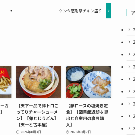
ケンタ感謝祭チキン盛り
バーガ
【天下一品で豚トロこ
【豚ロースの塩焼き定
テ】
ってりチャーシューメ
食】【図書館返却＆貸
ン】【卵とじうどん】
出と自室用の寝具購
【天一と古本屋】
入】
2026年8月3日
2026年8月2日