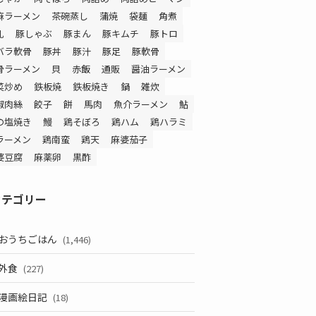
麻ラーメン
茶碗蒸し
蒲焼
袋麺
角煮
乳
豚しゃぶ
豚まん
豚キムチ
豚トロ
バラ軟骨
豚丼
豚汁
豚足
豚軟骨
骨ラーメン
貝
赤飯
通販
醤油ラーメン
菜炒め
鉄板焼
鉄板焼き
鍋
雑炊
椒肉絲
餃子
餅
馬肉
魚介ラーメン
鮎
の塩焼き
鰻
鶏そぼろ
鶏ハム
鶏ハラミ
ラーメン
鶏南蛮
鶏天
麻婆茄子
婆豆腐
麻薬卵
黒酢
カテゴリー
おうちごはん
(1,446)
外食
(227)
漫画絵日記
(18)