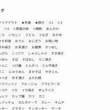
タグ
テイクアウト
★外食
★旅行
☆1
☆2
☆4
☆家庭の味
☆晩酌
あんかけ
くら
いちじく
うどん
うなぎ
おかゆ
せち料理
おでん
おにぎり
お吸い物
好み焼き
お茶漬け
お雑煮
かつめし
んぴら
こってり
しゃぶしゃぶ
すき焼き
うめん
そば
そばめし
たこ焼き
ゃんこ
つけ麺
とんかつ
とん平焼き
まこ
にゅうめん
まぜそば
やきとん
みつき
ゆず漬け
よだれ鶏
クアパッツァ
アヒージョ
アラビアータ
ンコウ
イカ
イカ焼き
オムライス
ムレツ
カップ麺
カツ
カニ
ルパッチョ
カルボナーラ
カレー
キムチ
ッキー
グラタン
ケンタッキー
ケーキ