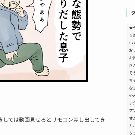
★
☆3
い
お
お
き
そ
ち
な
や
ア
ア
オ
きしては動画見せろとリモコン差し出してき
カ
ク