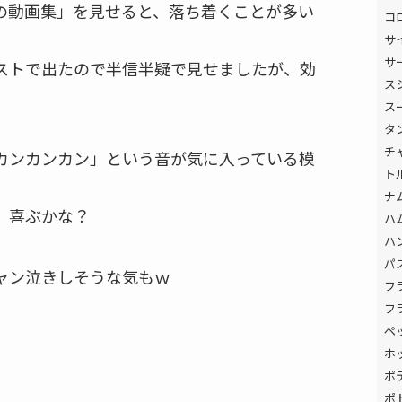
踏切の動画集」を見せると、落ち着くことが多い
コ
サ
サ
ストで出たので半信半疑で見せましたが、効
ス
ス
タ
チ
カンカンカン」という音が気に入っている模
ト
ナ
。喜ぶかな？
ハ
ハ
パ
ャン泣きしそうな気もｗ
フ
フ
ペ
ホ
ポ
ポ