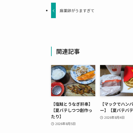
麻薬卵がうますぎて
関連記事
【塩鮭とうなぎ肝串】
【マックでハン
【夏バテしつつ創作っ
ー】【夏バテバ
たり】
2026年8月4日
2026年8月5日