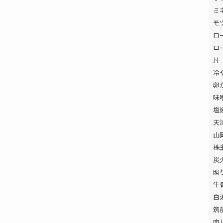
ミ
モ
ロ
ロ
丼
冷
卵
味
塩
天
山
株
炭
照
牛
白
筑
肉