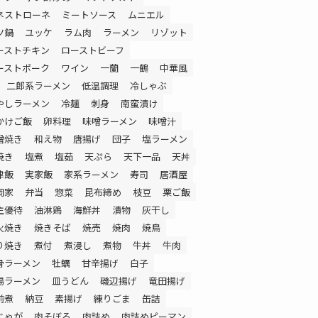
ネストローネ
ミートソース
ムニエル
ツ鍋
ユッケ
ラム肉
ラーメン
リゾット
ーストチキン
ローストビーフ
ーストポーク
ワイン
一蘭
一鶴
中華風
二郎系ラーメン
低温調理
冷しゃぶ
やしラーメン
冷麺
刺身
南蛮漬け
かけご飯
卵料理
味噌ラーメン
味噌汁
噌焼き
和え物
唐揚げ
団子
塩ラーメン
焼き
塩煮
塩茹
天ぷら
天下一品
天丼
津飯
実家飯
家系ラーメン
寿司
居酒屋
岡家
弁当
惣菜
昆布締め
枝豆
栗ご飯
主優待
油淋鶏
海鮮丼
漬物
灰干し
火焼き
焼きそば
焼売
焼肉
焼鳥
り焼き
煮付
煮浸し
煮物
牛丼
牛肉
骨ラーメン
牡蠣
甘辛揚げ
白子
湯ラーメン
皿うどん
磯辺揚げ
竜田揚げ
前煮
納豆
素揚げ
練りごま
缶詰
じゃが
肉そぼろ
肉詰め
肉詰めピーマン