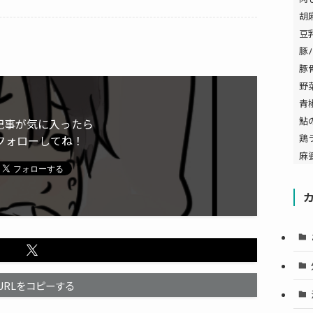
胡
豆
豚
豚
野
青
鮎
記事が気に入ったら
鶏
フォローしてね！
麻
URLをコピーする