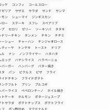
ロッケ
コンフィ
コールスロー
イゼリア
サザエ
サラダ
サンド
サンマ
ーモン
シューマイ
ジンギスカン
シロー
ステーキ
スフレ
スペアリブ
ープ
セロリ
ゼリー
ソーキソバ
タタキ
ンドリーチキン
タンメン
チキン
チヂミ
ャーシュー
チャーハン
チンジャオロース
ルティーヤ
トンテキ
トースト
ドリア
ムル
ナン
ノンフライヤー
ハタハタ
ムエッグ
ハヤシライス
ハラペーニョ
ンバーガー
ハンバーグ
バター焼き
スタ
パン
ピクルス
ピザ
フライ
ライドチキン
フライドポテト
ランクフルト
プリン
プルコギ
ッパーライス
ペペロンチーノ
ホイル焼き
ットケーキ
ホルモン
ポタージュスープ
テトサラダ
ポテトチップス
ポテトフライ
トフ
ポン酢炒め
マクドナルド