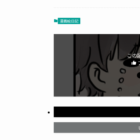
漫画絵日記
この