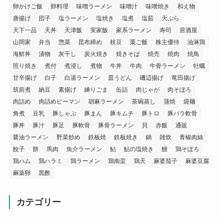
卵かけご飯
卵料理
味噌ラーメン
味噌汁
味噌焼き
和え物
唐揚げ
団子
塩ラーメン
塩焼き
塩煮
塩茹
天ぷら
天下一品
天丼
天津飯
実家飯
家系ラーメン
寿司
居酒屋
山岡家
弁当
惣菜
昆布締め
枝豆
栗ご飯
株主優待
油淋鶏
海鮮丼
漬物
灰干し
炭火焼き
焼きそば
焼売
焼肉
焼鳥
照り焼き
煮付
煮浸し
煮物
牛丼
牛肉
牛骨ラーメン
牡蠣
甘辛揚げ
白子
白湯ラーメン
皿うどん
磯辺揚げ
竜田揚げ
筑前煮
納豆
素揚げ
練りごま
缶詰
肉じゃが
肉そぼろ
肉詰め
肉詰めピーマン
胡麻ラーメン
茶碗蒸し
蒲焼
袋麺
角煮
豆乳
豚しゃぶ
豚まん
豚キムチ
豚トロ
豚バラ軟骨
豚丼
豚汁
豚足
豚軟骨
豚骨ラーメン
貝
赤飯
通販
醤油ラーメン
野菜炒め
鉄板焼
鉄板焼き
鍋
雑炊
青椒肉絲
餃子
餅
馬肉
魚介ラーメン
鮎
鮎の塩焼き
鰻
鶏そぼろ
鶏ハム
鶏ハラミ
鶏ラーメン
鶏南蛮
鶏天
麻婆茄子
麻婆豆腐
麻薬卵
黒酢
カテゴリー