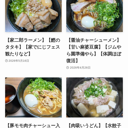
【家二郎ラーメン】【鰹の
【醤油チャーシューメン】
タタキ】【家でにじフェス
【甘い麻婆豆腐】【ジムや
観たりなど】
ら園準備やら】【体調ほぼ
復活】
2026年5月16日
2026年4月26日
【豚モモ肉チャーシュー入
【肉吸いうどん】【水餃子