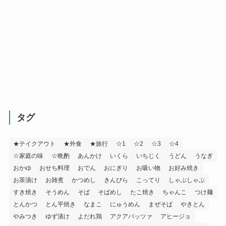
タグ
★テイクアウト
★外食
★旅行
☆1
☆2
☆3
☆4
☆家庭の味
☆晩酌
あんかけ
いくら
いちじく
うどん
うなぎ
おかゆ
おせち料理
おでん
おにぎり
お吸い物
お好み焼き
お茶漬け
お雑煮
かつめし
きんぴら
こってり
しゃぶしゃぶ
すき焼き
そうめん
そば
そばめし
たこ焼き
ちゃんこ
つけ麺
とんかつ
とん平焼き
なまこ
にゅうめん
まぜそば
やきとん
やみつき
ゆず漬け
よだれ鶏
アクアパッツァ
アヒージョ