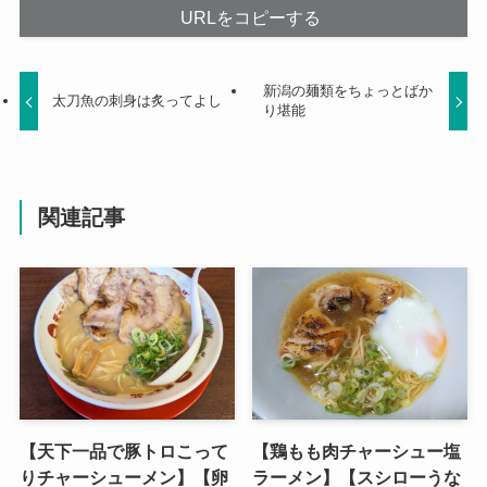
URLをコピーする
新潟の麺類をちょっとばか
太刀魚の刺身は炙ってよし
り堪能
関連記事
【天下一品で豚トロこって
【鶏もも肉チャーシュー塩
りチャーシューメン】【卵
ラーメン】【スシローうな