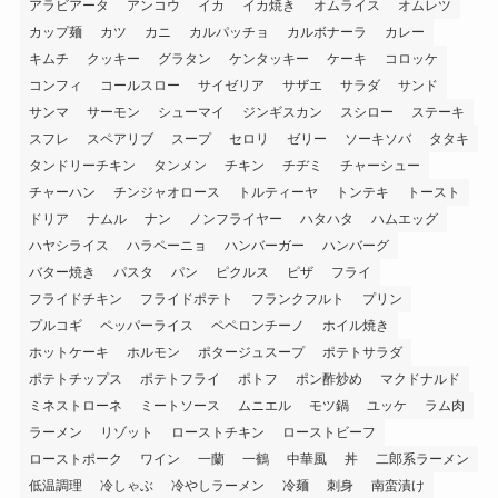
アラビアータ
アンコウ
イカ
イカ焼き
オムライス
オムレツ
カップ麺
カツ
カニ
カルパッチョ
カルボナーラ
カレー
キムチ
クッキー
グラタン
ケンタッキー
ケーキ
コロッケ
コンフィ
コールスロー
サイゼリア
サザエ
サラダ
サンド
サンマ
サーモン
シューマイ
ジンギスカン
スシロー
ステーキ
スフレ
スペアリブ
スープ
セロリ
ゼリー
ソーキソバ
タタキ
タンドリーチキン
タンメン
チキン
チヂミ
チャーシュー
チャーハン
チンジャオロース
トルティーヤ
トンテキ
トースト
ドリア
ナムル
ナン
ノンフライヤー
ハタハタ
ハムエッグ
ハヤシライス
ハラペーニョ
ハンバーガー
ハンバーグ
バター焼き
パスタ
パン
ピクルス
ピザ
フライ
フライドチキン
フライドポテト
フランクフルト
プリン
プルコギ
ペッパーライス
ペペロンチーノ
ホイル焼き
ホットケーキ
ホルモン
ポタージュスープ
ポテトサラダ
ポテトチップス
ポテトフライ
ポトフ
ポン酢炒め
マクドナルド
ミネストローネ
ミートソース
ムニエル
モツ鍋
ユッケ
ラム肉
ラーメン
リゾット
ローストチキン
ローストビーフ
ローストポーク
ワイン
一蘭
一鶴
中華風
丼
二郎系ラーメン
低温調理
冷しゃぶ
冷やしラーメン
冷麺
刺身
南蛮漬け