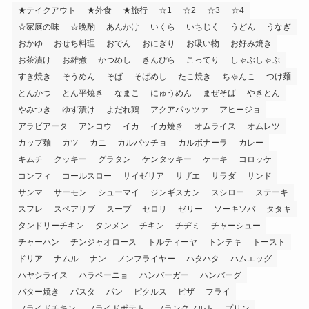
★テイクアウト
★外食
★旅行
☆1
☆2
☆3
☆4
☆家庭の味
☆晩酌
あんかけ
いくら
いちじく
うどん
うなぎ
おかゆ
おせち料理
おでん
おにぎり
お吸い物
お好み焼き
お茶漬け
お雑煮
かつめし
きんぴら
こってり
しゃぶしゃぶ
すき焼き
そうめん
そば
そばめし
たこ焼き
ちゃんこ
つけ麺
とんかつ
とん平焼き
なまこ
にゅうめん
まぜそば
やきとん
やみつき
ゆず漬け
よだれ鶏
アクアパッツァ
アヒージョ
アラビアータ
アンコウ
イカ
イカ焼き
オムライス
オムレツ
カップ麺
カツ
カニ
カルパッチョ
カルボナーラ
カレー
キムチ
クッキー
グラタン
ケンタッキー
ケーキ
コロッケ
コンフィ
コールスロー
サイゼリア
サザエ
サラダ
サンド
サンマ
サーモン
シューマイ
ジンギスカン
スシロー
ステーキ
スフレ
スペアリブ
スープ
セロリ
ゼリー
ソーキソバ
タタキ
タンドリーチキン
タンメン
チキン
チヂミ
チャーシュー
チャーハン
チンジャオロース
トルティーヤ
トンテキ
トースト
ドリア
ナムル
ナン
ノンフライヤー
ハタハタ
ハムエッグ
ハヤシライス
ハラペーニョ
ハンバーガー
ハンバーグ
バター焼き
パスタ
パン
ピクルス
ピザ
フライ
フライドチキン
フライドポテト
フランクフルト
プリン