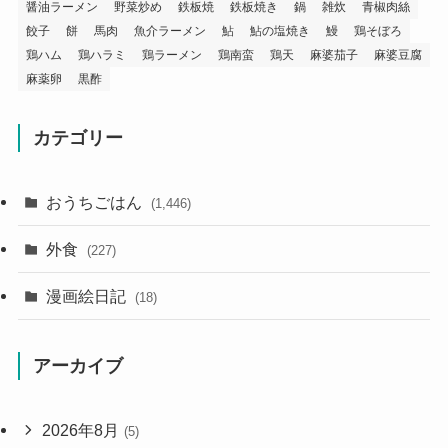
醤油ラーメン
野菜炒め
鉄板焼
鉄板焼き
鍋
雑炊
青椒肉絲
餃子
餅
馬肉
魚介ラーメン
鮎
鮎の塩焼き
鰻
鶏そぼろ
鶏ハム
鶏ハラミ
鶏ラーメン
鶏南蛮
鶏天
麻婆茄子
麻婆豆腐
麻薬卵
黒酢
カテゴリー
おうちごはん
(1,446)
外食
(227)
漫画絵日記
(18)
アーカイブ
2026年8月
(5)