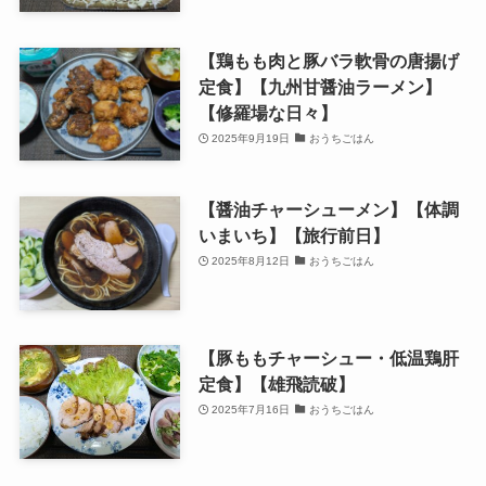
【鶏もも肉と豚バラ軟骨の唐揚げ
定食】【九州甘醤油ラーメン】
【修羅場な日々】
2025年9月19日
おうちごはん
【醤油チャーシューメン】【体調
いまいち】【旅行前日】
2025年8月12日
おうちごはん
【豚ももチャーシュー・低温鶏肝
定食】【雄飛読破】
2025年7月16日
おうちごはん