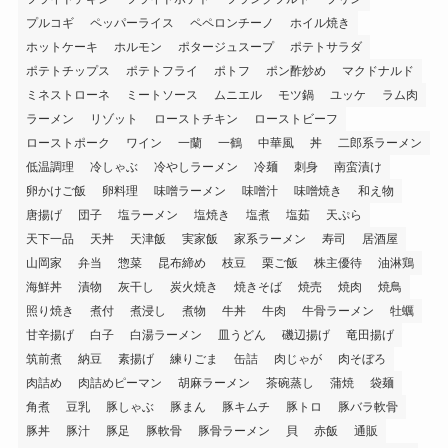
プルコギ
ペッパーライス
ペペロンチーノ
ホイル焼き
ホットケーキ
ホルモン
ポタージュスープ
ポテトサラダ
ポテトチップス
ポテトフライ
ポトフ
ポン酢炒め
マクドナルド
ミネストローネ
ミートソース
ムニエル
モツ鍋
ユッケ
ラム肉
ラーメン
リゾット
ローストチキン
ローストビーフ
ローストポーク
ワイン
一蘭
一鶴
中華風
丼
二郎系ラーメン
低温調理
冷しゃぶ
冷やしラーメン
冷麺
刺身
南蛮漬け
卵かけご飯
卵料理
味噌ラーメン
味噌汁
味噌焼き
和え物
唐揚げ
団子
塩ラーメン
塩焼き
塩煮
塩茹
天ぷら
天下一品
天丼
天津飯
実家飯
家系ラーメン
寿司
居酒屋
山岡家
弁当
惣菜
昆布締め
枝豆
栗ご飯
株主優待
油淋鶏
海鮮丼
漬物
灰干し
炭火焼き
焼きそば
焼売
焼肉
焼鳥
照り焼き
煮付
煮浸し
煮物
牛丼
牛肉
牛骨ラーメン
牡蠣
甘辛揚げ
白子
白湯ラーメン
皿うどん
磯辺揚げ
竜田揚げ
筑前煮
納豆
素揚げ
練りごま
缶詰
肉じゃが
肉そぼろ
肉詰め
肉詰めピーマン
胡麻ラーメン
茶碗蒸し
蒲焼
袋麺
角煮
豆乳
豚しゃぶ
豚まん
豚キムチ
豚トロ
豚バラ軟骨
豚丼
豚汁
豚足
豚軟骨
豚骨ラーメン
貝
赤飯
通販