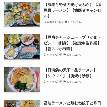
【海老と野菜の揚げ天ぷら】【塩
豚骨ラーメン】【歯医者キャンセ
ル】
2025年4月28日
おうちごはん
【豚肩チャーシュー・ブリかま・
ビントロ刺身】【確定申告作業】
【新スマホ到着】
2025年3月5日
おうちごはん
【日清袋の天下一品ラーメン】
【シウマイ】【胸焼け診察】
2025年3月2日
おうちごはん
醤油ラーメンと鶏むね餃子と昨日