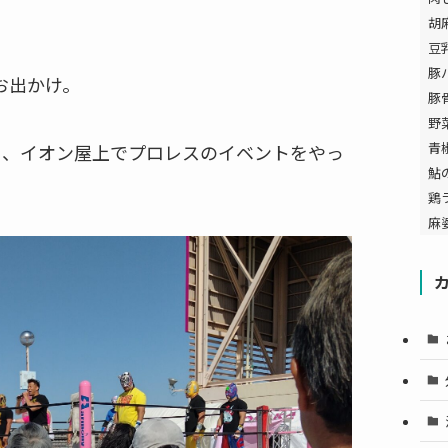
胡
豆
豚
お出かけ。
豚
野
青
ろ、イオン屋上でプロレスのイベントをやっ
鮎
鶏
麻