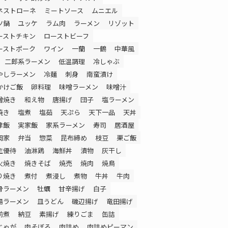
ネストローネ
ミートソース
ムニエル
ツ鍋
ユッケ
ラム肉
ラーメン
リゾット
ーストチキン
ローストビーフ
ーストポーク
ワイン
一蘭
一鶴
中華風
二郎系ラーメン
低温調理
冷しゃぶ
やしラーメン
冷麺
刺身
南蛮漬け
かけご飯
卵料理
味噌ラーメン
味噌汁
噌焼き
和え物
唐揚げ
団子
塩ラーメン
焼き
塩煮
塩茹
天ぷら
天下一品
天丼
津飯
実家飯
家系ラーメン
寿司
居酒屋
岡家
弁当
惣菜
昆布締め
枝豆
栗ご飯
主優待
油淋鶏
海鮮丼
漬物
灰干し
火焼き
焼きそば
焼売
焼肉
焼鳥
り焼き
煮付
煮浸し
煮物
牛丼
牛肉
骨ラーメン
牡蠣
甘辛揚げ
白子
湯ラーメン
皿うどん
磯辺揚げ
竜田揚げ
前煮
納豆
素揚げ
練りごま
缶詰
じゃが
肉そぼろ
肉詰め
肉詰めピーマン