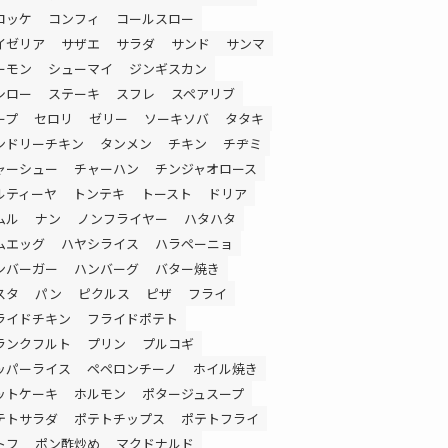
ロッケ
コンフィ
コールスロー
イゼリア
サザエ
サラダ
サンド
サンマ
ーモン
シューマイ
ジンギスカン
シロー
ステーキ
スフレ
スペアリブ
ープ
セロリ
ゼリー
ソーキソバ
タタキ
ンドリーチキン
タンメン
チキン
チヂミ
ャーシュー
チャーハン
チンジャオロース
ルティーヤ
トンテキ
トースト
ドリア
ムル
ナン
ノンフライヤー
ハタハタ
ムエッグ
ハヤシライス
ハラペーニョ
ンバーガー
ハンバーグ
バター焼き
スタ
パン
ピクルス
ピザ
フライ
ライドチキン
フライドポテト
ランクフルト
プリン
プルコギ
ッパーライス
ペペロンチーノ
ホイル焼き
ットケーキ
ホルモン
ポタージュスープ
テトサラダ
ポテトチップス
ポテトフライ
トフ
ポン酢炒め
マクドナルド