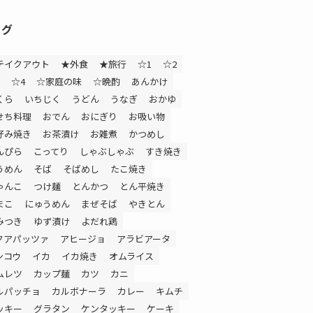
タグ
テイクアウト
★外食
★旅行
☆1
☆2
☆4
☆家庭の味
☆晩酌
あんかけ
くら
いちじく
うどん
うなぎ
おかゆ
せち料理
おでん
おにぎり
お吸い物
好み焼き
お茶漬け
お雑煮
かつめし
んぴら
こってり
しゃぶしゃぶ
すき焼き
うめん
そば
そばめし
たこ焼き
ゃんこ
つけ麺
とんかつ
とん平焼き
まこ
にゅうめん
まぜそば
やきとん
みつき
ゆず漬け
よだれ鶏
クアパッツァ
アヒージョ
アラビアータ
ンコウ
イカ
イカ焼き
オムライス
ムレツ
カップ麺
カツ
カニ
ルパッチョ
カルボナーラ
カレー
キムチ
ッキー
グラタン
ケンタッキー
ケーキ