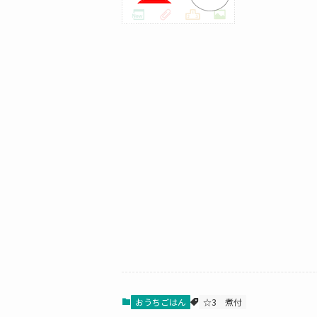
おうちごはん
☆3
煮付