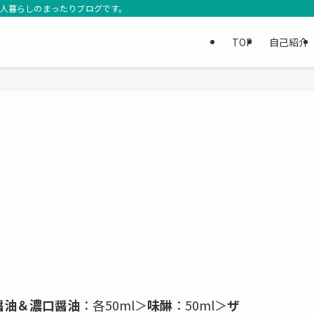
3人暮らしのまったりブログです。
TOP
自己紹介
醤油＆濃口醤油
：各50ml＞
味醂
：50ml＞
ザ