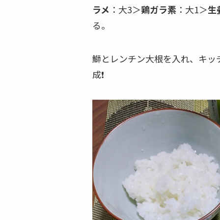
ラメ
：大3＞
鶏ガラ素
：大1＞
生
る。
鰤とレンチン大根を入れ、キッ
成❗