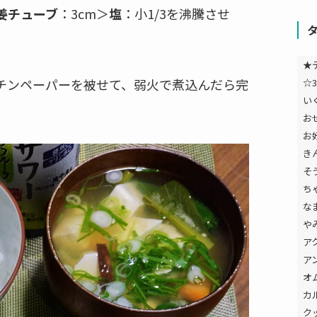
姜チューブ
：3cm＞
塩
：小1/3を沸騰させ
★
チンペーパーを被せて、弱火で煮込んだら完
☆3
い
お
お
き
そ
ち
な
や
ア
ア
オ
カ
ク