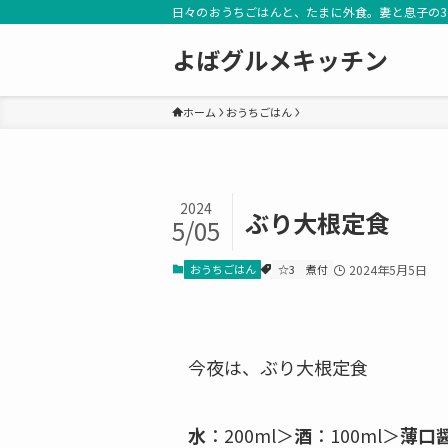
日々のおうちごはんと、たまに外食。妻と息子の
よばグルメキッチン
ホーム
おうちごはん
2024
ぶり大根定食
5/05
おうちごはん
☆3
煮付
2024年5月5日
今夜は、ぶり大根定食
水
：200ml＞
酒
：100ml＞
薄口