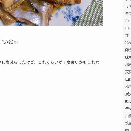
ミ
モ
ロ
ロ
丼
い😋✨
冷
卵
味
少し塩減らしたけど、これくらいが丁度良いかもしれな
塩
天
山
株
炭
照
牛
白
筑
肉