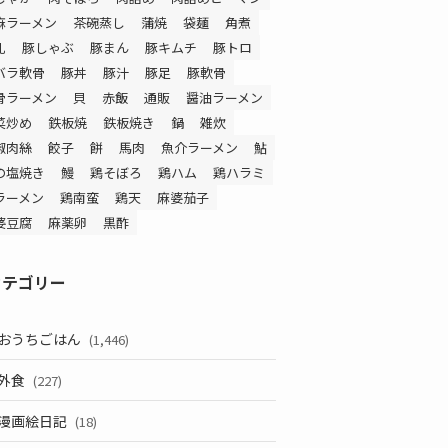
麻ラーメン
茶碗蒸し
蒲焼
袋麺
角煮
乳
豚しゃぶ
豚まん
豚キムチ
豚トロ
バラ軟骨
豚丼
豚汁
豚足
豚軟骨
骨ラーメン
貝
赤飯
通販
醤油ラーメン
菜炒め
鉄板焼
鉄板焼き
鍋
雑炊
椒肉絲
餃子
餅
馬肉
魚介ラーメン
鮎
の塩焼き
鰻
鶏そぼろ
鶏ハム
鶏ハラミ
ラーメン
鶏南蛮
鶏天
麻婆茄子
婆豆腐
麻薬卵
黒酢
カテゴリー
おうちごはん
(1,446)
外食
(227)
漫画絵日記
(18)