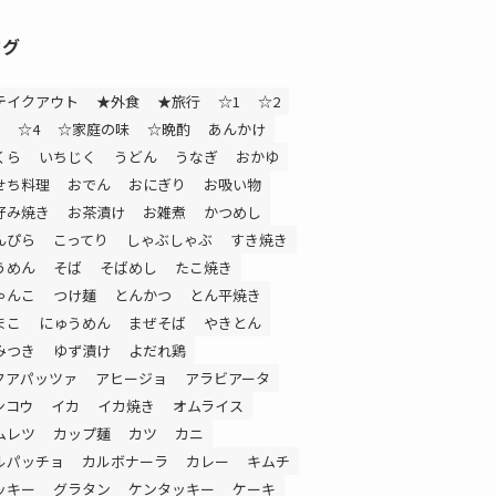
タグ
テイクアウト
★外食
★旅行
☆1
☆2
☆4
☆家庭の味
☆晩酌
あんかけ
くら
いちじく
うどん
うなぎ
おかゆ
せち料理
おでん
おにぎり
お吸い物
好み焼き
お茶漬け
お雑煮
かつめし
んぴら
こってり
しゃぶしゃぶ
すき焼き
うめん
そば
そばめし
たこ焼き
ゃんこ
つけ麺
とんかつ
とん平焼き
まこ
にゅうめん
まぜそば
やきとん
みつき
ゆず漬け
よだれ鶏
クアパッツァ
アヒージョ
アラビアータ
ンコウ
イカ
イカ焼き
オムライス
ムレツ
カップ麺
カツ
カニ
ルパッチョ
カルボナーラ
カレー
キムチ
ッキー
グラタン
ケンタッキー
ケーキ