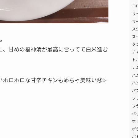
コ
サ
サ
ス
ス
問。
タ
に、甘めの福神漬が最高に合ってて白米進む
チ
ト
ナ
ハ
いホロホロな甘辛チキンもめちゃ美味い🤤✨
ハ
パ
フ
フ
ペ
ホ
ポ
ポ