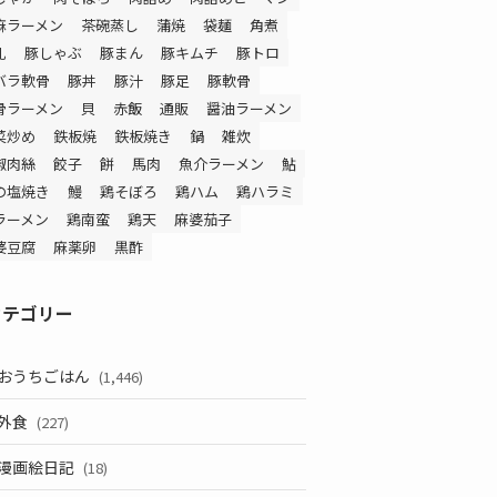
麻ラーメン
茶碗蒸し
蒲焼
袋麺
角煮
乳
豚しゃぶ
豚まん
豚キムチ
豚トロ
バラ軟骨
豚丼
豚汁
豚足
豚軟骨
骨ラーメン
貝
赤飯
通販
醤油ラーメン
菜炒め
鉄板焼
鉄板焼き
鍋
雑炊
椒肉絲
餃子
餅
馬肉
魚介ラーメン
鮎
の塩焼き
鰻
鶏そぼろ
鶏ハム
鶏ハラミ
ラーメン
鶏南蛮
鶏天
麻婆茄子
婆豆腐
麻薬卵
黒酢
カテゴリー
おうちごはん
(1,446)
外食
(227)
漫画絵日記
(18)