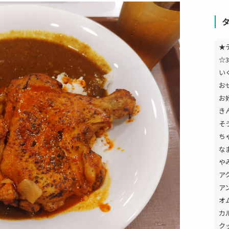
★
☆3
い
お
お
き
そ
ち
な
や
ア
ア
オ
カ
ク