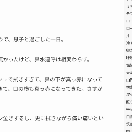
ミ
モ
ロ
ロ
丼
ので、息子と過ごした一日。
冷
卵
味
無かったけど、鼻水連呼は相変わらず。
塩
天
シュで拭きすぎて、鼻の下が真っ赤になって
山
株
きて、口の横も真っ赤になってきた。さすが
炭
照
牛
白
ン泣きするし、更に拭きながら痛い痛いとい
筑
肉