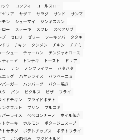
ロッケ
コンフィ
コールスロー
イゼリア
サザエ
サラダ
サンド
サンマ
ーモン
シューマイ
ジンギスカン
シロー
ステーキ
スフレ
スペアリブ
ープ
セロリ
ゼリー
ソーキソバ
タタキ
ンドリーチキン
タンメン
チキン
チヂミ
ャーシュー
チャーハン
チンジャオロース
ルティーヤ
トンテキ
トースト
ドリア
ムル
ナン
ノンフライヤー
ハタハタ
ムエッグ
ハヤシライス
ハラペーニョ
ンバーガー
ハンバーグ
バター焼き
スタ
パン
ピクルス
ピザ
フライ
ライドチキン
フライドポテト
ランクフルト
プリン
プルコギ
ッパーライス
ペペロンチーノ
ホイル焼き
ットケーキ
ホルモン
ポタージュスープ
テトサラダ
ポテトチップス
ポテトフライ
トフ
ポン酢炒め
マクドナルド