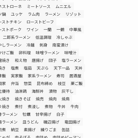
ネストローネ
ミートソース
ムニエル
ツ鍋
ユッケ
ラム肉
ラーメン
リゾット
ーストチキン
ローストビーフ
ーストポーク
ワイン
一蘭
一鶴
中華風
二郎系ラーメン
低温調理
冷しゃぶ
やしラーメン
冷麺
刺身
南蛮漬け
かけご飯
卵料理
味噌ラーメン
味噌汁
噌焼き
和え物
唐揚げ
団子
塩ラーメン
焼き
塩煮
塩茹
天ぷら
天下一品
天丼
津飯
実家飯
家系ラーメン
寿司
居酒屋
岡家
弁当
惣菜
昆布締め
枝豆
栗ご飯
主優待
油淋鶏
海鮮丼
漬物
灰干し
火焼き
焼きそば
焼売
焼肉
焼鳥
り焼き
煮付
煮浸し
煮物
牛丼
牛肉
骨ラーメン
牡蠣
甘辛揚げ
白子
湯ラーメン
皿うどん
磯辺揚げ
竜田揚げ
前煮
納豆
素揚げ
練りごま
缶詰
じゃが
肉そぼろ
肉詰め
肉詰めピーマン