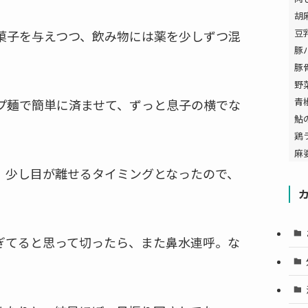
胡
豆
菓子を与えつつ、飲み物には薬を少しずつ混
豚
豚
野
青
プ麺で簡単に済ませて、ずっと息子の横でな
鮎
鶏
麻
、少し目が離せるタイミングとなったので、
ぎてると思って切ったら、また鼻水連呼。な