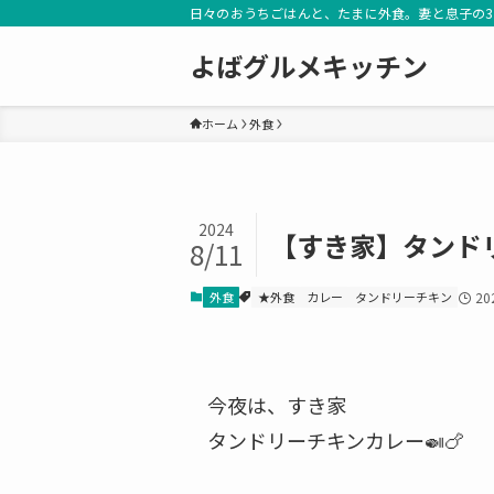
日々のおうちごはんと、たまに外食。妻と息子の
よばグルメキッチン
ホーム
外食
2024
【すき家】タンド
8/11
外食
★外食
カレー
タンドリーチキン
20
今夜は、すき家
タンドリーチキンカレー🍛🍗