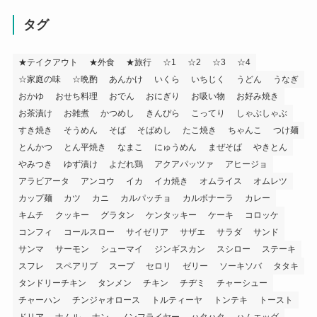
タグ
★テイクアウト
★外食
★旅行
☆1
☆2
☆3
☆4
☆家庭の味
☆晩酌
あんかけ
いくら
いちじく
うどん
うなぎ
おかゆ
おせち料理
おでん
おにぎり
お吸い物
お好み焼き
お茶漬け
お雑煮
かつめし
きんぴら
こってり
しゃぶしゃぶ
すき焼き
そうめん
そば
そばめし
たこ焼き
ちゃんこ
つけ麺
とんかつ
とん平焼き
なまこ
にゅうめん
まぜそば
やきとん
やみつき
ゆず漬け
よだれ鶏
アクアパッツァ
アヒージョ
アラビアータ
アンコウ
イカ
イカ焼き
オムライス
オムレツ
カップ麺
カツ
カニ
カルパッチョ
カルボナーラ
カレー
キムチ
クッキー
グラタン
ケンタッキー
ケーキ
コロッケ
コンフィ
コールスロー
サイゼリア
サザエ
サラダ
サンド
サンマ
サーモン
シューマイ
ジンギスカン
スシロー
ステーキ
スフレ
スペアリブ
スープ
セロリ
ゼリー
ソーキソバ
タタキ
タンドリーチキン
タンメン
チキン
チヂミ
チャーシュー
チャーハン
チンジャオロース
トルティーヤ
トンテキ
トースト