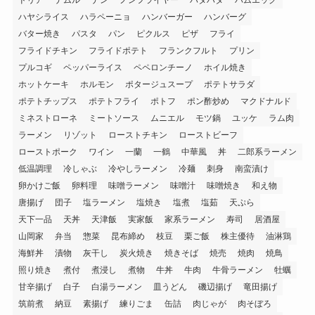
ドリア
ナムル
ナン
ノンフライヤー
ハタハタ
ハムエッグ
ハヤシライス
ハラペーニョ
ハンバーガー
ハンバーグ
バター焼き
パスタ
パン
ピクルス
ピザ
フライ
フライドチキン
フライドポテト
フランクフルト
プリン
プルコギ
ペッパーライス
ペペロンチーノ
ホイル焼き
ホットケーキ
ホルモン
ポタージュスープ
ポテトサラダ
ポテトチップス
ポテトフライ
ポトフ
ポン酢炒め
マクドナルド
ミネストローネ
ミートソース
ムニエル
モツ鍋
ユッケ
ラム肉
ラーメン
リゾット
ローストチキン
ローストビーフ
ローストポーク
ワイン
一蘭
一鶴
中華風
丼
二郎系ラーメン
低温調理
冷しゃぶ
冷やしラーメン
冷麺
刺身
南蛮漬け
卵かけご飯
卵料理
味噌ラーメン
味噌汁
味噌焼き
和え物
唐揚げ
団子
塩ラーメン
塩焼き
塩煮
塩茹
天ぷら
天下一品
天丼
天津飯
実家飯
家系ラーメン
寿司
居酒屋
山岡家
弁当
惣菜
昆布締め
枝豆
栗ご飯
株主優待
油淋鶏
海鮮丼
漬物
灰干し
炭火焼き
焼きそば
焼売
焼肉
焼鳥
照り焼き
煮付
煮浸し
煮物
牛丼
牛肉
牛骨ラーメン
牡蠣
甘辛揚げ
白子
白湯ラーメン
皿うどん
磯辺揚げ
竜田揚げ
筑前煮
納豆
素揚げ
練りごま
缶詰
肉じゃが
肉そぼろ