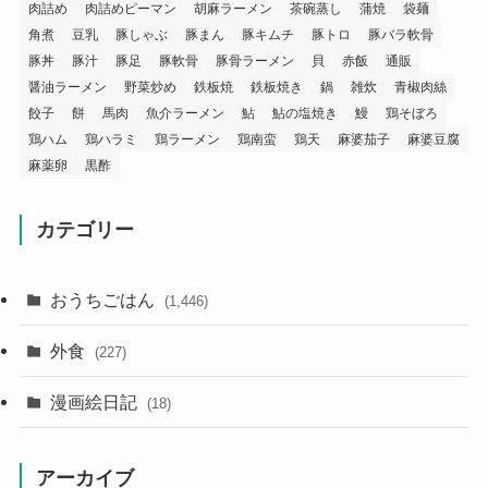
肉詰め
肉詰めピーマン
胡麻ラーメン
茶碗蒸し
蒲焼
袋麺
角煮
豆乳
豚しゃぶ
豚まん
豚キムチ
豚トロ
豚バラ軟骨
豚丼
豚汁
豚足
豚軟骨
豚骨ラーメン
貝
赤飯
通販
醤油ラーメン
野菜炒め
鉄板焼
鉄板焼き
鍋
雑炊
青椒肉絲
餃子
餅
馬肉
魚介ラーメン
鮎
鮎の塩焼き
鰻
鶏そぼろ
鶏ハム
鶏ハラミ
鶏ラーメン
鶏南蛮
鶏天
麻婆茄子
麻婆豆腐
麻薬卵
黒酢
カテゴリー
おうちごはん
(1,446)
外食
(227)
漫画絵日記
(18)
アーカイブ