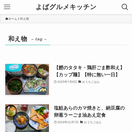
よばグルメキッチン
ホーム
和え物
和え物
– tag –
【鰹のタタキ・鶏肝ごま酢和え】
【カップ麺】【特に無い一日】
2025年7月9日
おうちごはん
塩鮭あらのカマ焼きと、納豆腐の
卵葱ラーごま油あえ定食
2024年12月7日
おうちごはん