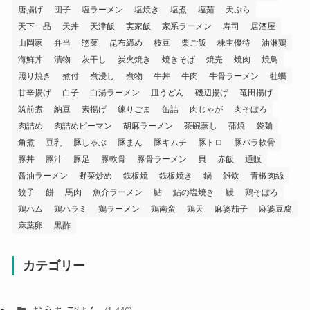
唐揚げ
団子
塩ラーメン
塩焼き
塩煮
塩茹
天ぷら
天下一品
天丼
天津飯
実家飯
家系ラーメン
寿司
居酒屋
山岡家
弁当
惣菜
昆布締め
枝豆
栗ご飯
株主優待
油淋鶏
海鮮丼
漬物
灰干し
炭火焼き
焼きそば
焼売
焼肉
焼鳥
照り焼き
煮付
煮浸し
煮物
牛丼
牛肉
牛骨ラーメン
牡蠣
甘辛揚げ
白子
白湯ラーメン
皿うどん
磯辺揚げ
竜田揚げ
筑前煮
納豆
素揚げ
練りごま
缶詰
肉じゃが
肉そぼろ
肉詰め
肉詰めピーマン
胡麻ラーメン
茶碗蒸し
蒲焼
袋麺
角煮
豆乳
豚しゃぶ
豚まん
豚キムチ
豚トロ
豚バラ軟骨
豚丼
豚汁
豚足
豚軟骨
豚骨ラーメン
貝
赤飯
通販
醤油ラーメン
野菜炒め
鉄板焼
鉄板焼き
鍋
雑炊
青椒肉絲
餃子
餅
馬肉
魚介ラーメン
鮎
鮎の塩焼き
鰻
鶏そぼろ
鶏ハム
鶏ハラミ
鶏ラーメン
鶏南蛮
鶏天
麻婆茄子
麻婆豆腐
麻薬卵
黒酢
カテゴリー