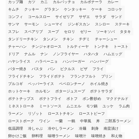
カップ麺
カツ
カニ
カルパッチョ
カルボナーラ
カレー
キムチ
クッキー
グラタン
ケンタッキー
ケーキ
コロッケ
コンフィ
コールスロー
サイゼリア
サザエ
サラダ
サンド
サンマ
サーモン
シューマイ
ジンギスカン
スシロー
ステーキ
スフレ
スペアリブ
スープ
セロリ
ゼリー
ソーキソバ
タタキ
タンドリーチキン
タンメン
チキン
チヂミ
チャーシュー
チャーハン
チンジャオロース
トルティーヤ
トンテキ
トースト
ドリア
ナムル
ナン
ノンフライヤー
ハタハタ
ハムエッグ
ハヤシライス
ハラペーニョ
ハンバーガー
ハンバーグ
バター焼き
パスタ
パン
ピクルス
ピザ
フライ
フライドチキン
フライドポテト
フランクフルト
プリン
プルコギ
ペッパーライス
ペペロンチーノ
ホイル焼き
ホットケーキ
ホルモン
ポタージュスープ
ポテトサラダ
ポテトチップス
ポテトフライ
ポトフ
ポン酢炒め
マクドナルド
ミネストローネ
ミートソース
ムニエル
モツ鍋
ユッケ
ラム肉
ラーメン
リゾット
ローストチキン
ローストビーフ
ローストポーク
ワイン
一蘭
一鶴
中華風
丼
二郎系ラーメン
低温調理
冷しゃぶ
冷やしラーメン
冷麺
刺身
南蛮漬け
卵かけご飯
卵料理
味噌ラーメン
味噌汁
味噌焼き
和え物