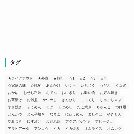
タグ
★テイクアウト
★外食
★旅行
☆1
☆2
☆3
☆4
☆家庭の味
☆晩酌
あんかけ
いくら
いちじく
うどん
うなぎ
おかゆ
おせち料理
おでん
おにぎり
お吸い物
お好み焼き
お茶漬け
お雑煮
かつめし
きんぴら
こってり
しゃぶしゃぶ
すき焼き
そうめん
そば
そばめし
たこ焼き
ちゃんこ
つけ麺
とんかつ
とん平焼き
なまこ
にゅうめん
まぜそば
やきとん
やみつき
ゆず漬け
よだれ鶏
アクアパッツァ
アヒージョ
アラビアータ
アンコウ
イカ
イカ焼き
オムライス
オムレツ