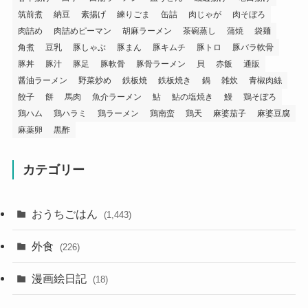
筑前煮
納豆
素揚げ
練りごま
缶詰
肉じゃが
肉そぼろ
肉詰め
肉詰めピーマン
胡麻ラーメン
茶碗蒸し
蒲焼
袋麺
角煮
豆乳
豚しゃぶ
豚まん
豚キムチ
豚トロ
豚バラ軟骨
豚丼
豚汁
豚足
豚軟骨
豚骨ラーメン
貝
赤飯
通販
醤油ラーメン
野菜炒め
鉄板焼
鉄板焼き
鍋
雑炊
青椒肉絲
餃子
餅
馬肉
魚介ラーメン
鮎
鮎の塩焼き
鰻
鶏そぼろ
鶏ハム
鶏ハラミ
鶏ラーメン
鶏南蛮
鶏天
麻婆茄子
麻婆豆腐
麻薬卵
黒酢
カテゴリー
おうちごはん
(1,443)
外食
(226)
漫画絵日記
(18)