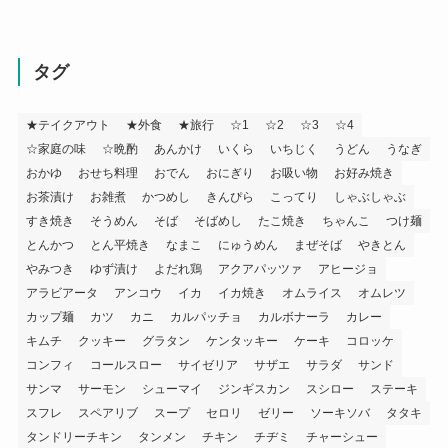
タグ
★テイクアウト
★外食
★旅行
☆1
☆2
☆3
☆4
☆家庭の味
☆晩酌
あんかけ
いくら
いちじく
うどん
うなぎ
おかゆ
おせち料理
おでん
おにぎり
お吸い物
お好み焼き
お茶漬け
お雑煮
かつめし
きんぴら
こってり
しゃぶしゃぶ
すき焼き
そうめん
そば
そばめし
たこ焼き
ちゃんこ
つけ麺
とんかつ
とん平焼き
なまこ
にゅうめん
まぜそば
やきとん
やみつき
ゆず漬け
よだれ鶏
アクアパッツァ
アヒージョ
アラビアータ
アンコウ
イカ
イカ焼き
オムライス
オムレツ
カップ麺
カツ
カニ
カルパッチョ
カルボナーラ
カレー
キムチ
クッキー
グラタン
ケンタッキー
ケーキ
コロッケ
コンフィ
コールスロー
サイゼリア
サザエ
サラダ
サンド
サンマ
サーモン
シューマイ
ジンギスカン
スシロー
ステーキ
スフレ
スペアリブ
スープ
セロリ
ゼリー
ソーキソバ
タタキ
タンドリーチキン
タンメン
チキン
チヂミ
チャーシュー