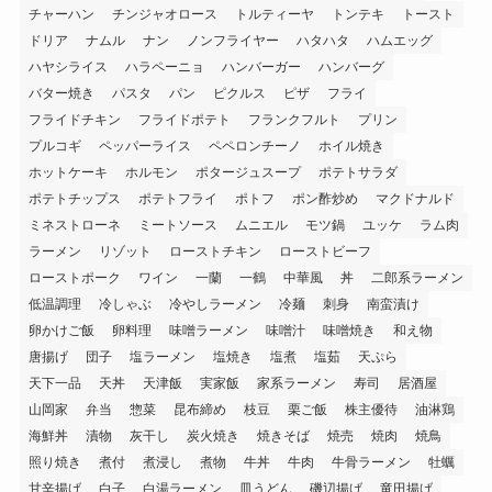
チャーハン
チンジャオロース
トルティーヤ
トンテキ
トースト
ドリア
ナムル
ナン
ノンフライヤー
ハタハタ
ハムエッグ
ハヤシライス
ハラペーニョ
ハンバーガー
ハンバーグ
バター焼き
パスタ
パン
ピクルス
ピザ
フライ
フライドチキン
フライドポテト
フランクフルト
プリン
プルコギ
ペッパーライス
ペペロンチーノ
ホイル焼き
ホットケーキ
ホルモン
ポタージュスープ
ポテトサラダ
ポテトチップス
ポテトフライ
ポトフ
ポン酢炒め
マクドナルド
ミネストローネ
ミートソース
ムニエル
モツ鍋
ユッケ
ラム肉
ラーメン
リゾット
ローストチキン
ローストビーフ
ローストポーク
ワイン
一蘭
一鶴
中華風
丼
二郎系ラーメン
低温調理
冷しゃぶ
冷やしラーメン
冷麺
刺身
南蛮漬け
卵かけご飯
卵料理
味噌ラーメン
味噌汁
味噌焼き
和え物
唐揚げ
団子
塩ラーメン
塩焼き
塩煮
塩茹
天ぷら
天下一品
天丼
天津飯
実家飯
家系ラーメン
寿司
居酒屋
山岡家
弁当
惣菜
昆布締め
枝豆
栗ご飯
株主優待
油淋鶏
海鮮丼
漬物
灰干し
炭火焼き
焼きそば
焼売
焼肉
焼鳥
照り焼き
煮付
煮浸し
煮物
牛丼
牛肉
牛骨ラーメン
牡蠣
甘辛揚げ
白子
白湯ラーメン
皿うどん
磯辺揚げ
竜田揚げ