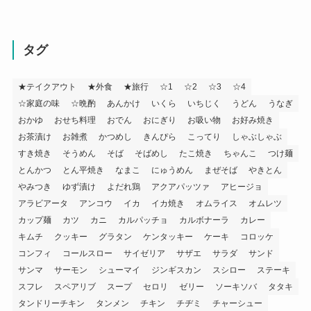
タグ
★テイクアウト
★外食
★旅行
☆1
☆2
☆3
☆4
☆家庭の味
☆晩酌
あんかけ
いくら
いちじく
うどん
うなぎ
おかゆ
おせち料理
おでん
おにぎり
お吸い物
お好み焼き
お茶漬け
お雑煮
かつめし
きんぴら
こってり
しゃぶしゃぶ
すき焼き
そうめん
そば
そばめし
たこ焼き
ちゃんこ
つけ麺
とんかつ
とん平焼き
なまこ
にゅうめん
まぜそば
やきとん
やみつき
ゆず漬け
よだれ鶏
アクアパッツァ
アヒージョ
アラビアータ
アンコウ
イカ
イカ焼き
オムライス
オムレツ
カップ麺
カツ
カニ
カルパッチョ
カルボナーラ
カレー
キムチ
クッキー
グラタン
ケンタッキー
ケーキ
コロッケ
コンフィ
コールスロー
サイゼリア
サザエ
サラダ
サンド
サンマ
サーモン
シューマイ
ジンギスカン
スシロー
ステーキ
スフレ
スペアリブ
スープ
セロリ
ゼリー
ソーキソバ
タタキ
タンドリーチキン
タンメン
チキン
チヂミ
チャーシュー