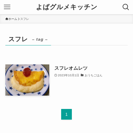
よばグルメキッチン
ホーム
スフレ
スフレ
– tag –
スフレオムレツ
2023年10月1日
おうちごはん
1