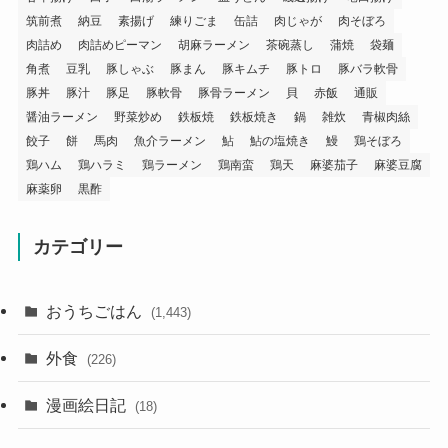
筑前煮
納豆
素揚げ
練りごま
缶詰
肉じゃが
肉そぼろ
肉詰め
肉詰めピーマン
胡麻ラーメン
茶碗蒸し
蒲焼
袋麺
角煮
豆乳
豚しゃぶ
豚まん
豚キムチ
豚トロ
豚バラ軟骨
豚丼
豚汁
豚足
豚軟骨
豚骨ラーメン
貝
赤飯
通販
醤油ラーメン
野菜炒め
鉄板焼
鉄板焼き
鍋
雑炊
青椒肉絲
餃子
餅
馬肉
魚介ラーメン
鮎
鮎の塩焼き
鰻
鶏そぼろ
鶏ハム
鶏ハラミ
鶏ラーメン
鶏南蛮
鶏天
麻婆茄子
麻婆豆腐
麻薬卵
黒酢
カテゴリー
おうちごはん
(1,443)
外食
(226)
漫画絵日記
(18)