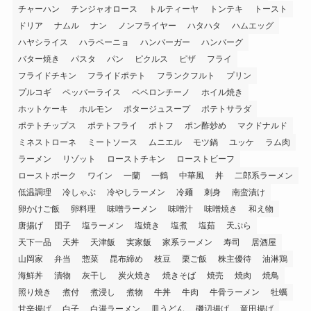
チャーハン
チンジャオロース
トルティーヤ
トンテキ
トースト
ドリア
ナムル
ナン
ノンフライヤー
ハタハタ
ハムエッグ
ハヤシライス
ハラペーニョ
ハンバーガー
ハンバーグ
バター焼き
パスタ
パン
ピクルス
ピザ
フライ
フライドチキン
フライドポテト
フランクフルト
プリン
プルコギ
ペッパーライス
ペペロンチーノ
ホイル焼き
ホットケーキ
ホルモン
ポタージュスープ
ポテトサラダ
ポテトチップス
ポテトフライ
ポトフ
ポン酢炒め
マクドナルド
ミネストローネ
ミートソース
ムニエル
モツ鍋
ユッケ
ラム肉
ラーメン
リゾット
ローストチキン
ローストビーフ
ローストポーク
ワイン
一蘭
一鶴
中華風
丼
二郎系ラーメン
低温調理
冷しゃぶ
冷やしラーメン
冷麺
刺身
南蛮漬け
卵かけご飯
卵料理
味噌ラーメン
味噌汁
味噌焼き
和え物
唐揚げ
団子
塩ラーメン
塩焼き
塩煮
塩茹
天ぷら
天下一品
天丼
天津飯
実家飯
家系ラーメン
寿司
居酒屋
山岡家
弁当
惣菜
昆布締め
枝豆
栗ご飯
株主優待
油淋鶏
海鮮丼
漬物
灰干し
炭火焼き
焼きそば
焼売
焼肉
焼鳥
照り焼き
煮付
煮浸し
煮物
牛丼
牛肉
牛骨ラーメン
牡蠣
甘辛揚げ
白子
白湯ラーメン
皿うどん
磯辺揚げ
竜田揚げ