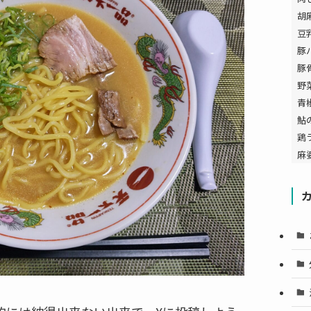
胡
豆
豚
豚
野
青
鮎
鶏
麻