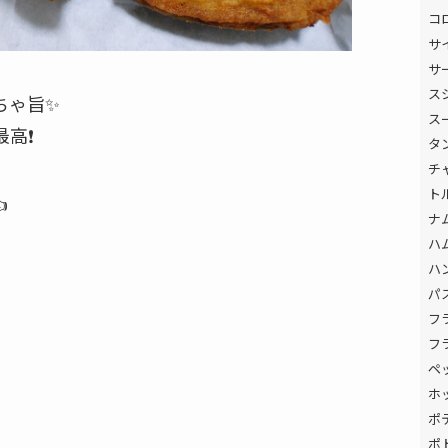
コ
サ
サ
ス
ゃ旨✨️
ス
高❗️
タ
チ
ト

ナ
ハ
ハ
パ
フ
フ
ペ
ホ
ポ
ポ