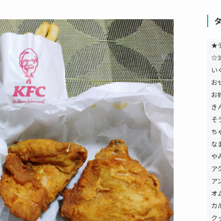
★
☆3
い
お
お
き
そ
ち
な
や
ア
ア
オ
カ
ク