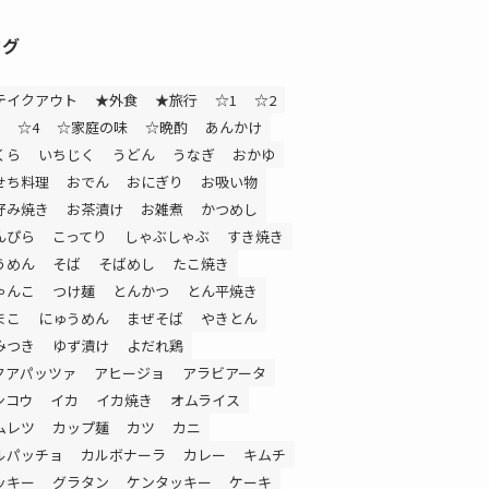
タグ
テイクアウト
★外食
★旅行
☆1
☆2
☆4
☆家庭の味
☆晩酌
あんかけ
くら
いちじく
うどん
うなぎ
おかゆ
せち料理
おでん
おにぎり
お吸い物
好み焼き
お茶漬け
お雑煮
かつめし
んぴら
こってり
しゃぶしゃぶ
すき焼き
うめん
そば
そばめし
たこ焼き
ゃんこ
つけ麺
とんかつ
とん平焼き
まこ
にゅうめん
まぜそば
やきとん
みつき
ゆず漬け
よだれ鶏
クアパッツァ
アヒージョ
アラビアータ
ンコウ
イカ
イカ焼き
オムライス
ムレツ
カップ麺
カツ
カニ
ルパッチョ
カルボナーラ
カレー
キムチ
ッキー
グラタン
ケンタッキー
ケーキ