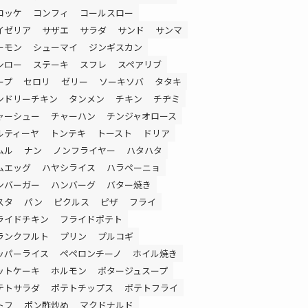
ロッケ
コンフィ
コールスロー
イゼリア
サザエ
サラダ
サンド
サンマ
ーモン
シューマイ
ジンギスカン
シロー
ステーキ
スフレ
スペアリブ
ープ
セロリ
ゼリー
ソーキソバ
タタキ
ンドリーチキン
タンメン
チキン
チヂミ
ャーシュー
チャーハン
チンジャオロース
ルティーヤ
トンテキ
トースト
ドリア
ムル
ナン
ノンフライヤー
ハタハタ
ムエッグ
ハヤシライス
ハラペーニョ
ンバーガー
ハンバーグ
バター焼き
スタ
パン
ピクルス
ピザ
フライ
ライドチキン
フライドポテト
ランクフルト
プリン
プルコギ
ッパーライス
ペペロンチーノ
ホイル焼き
ットケーキ
ホルモン
ポタージュスープ
テトサラダ
ポテトチップス
ポテトフライ
トフ
ポン酢炒め
マクドナルド