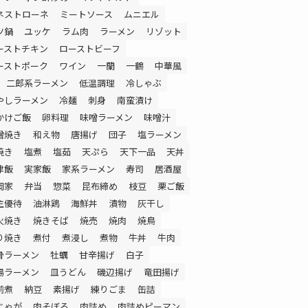
ネストローネ
ミートソース
ムニエル
ツ鍋
ユッケ
ラム肉
ラーメン
リゾット
ーストチキン
ローストビーフ
ーストポーク
ワイン
一蘭
一鶴
中華風
二郎系ラーメン
低温調理
冷しゃぶ
やしラーメン
冷麺
刺身
南蛮漬け
かけご飯
卵料理
味噌ラーメン
味噌汁
噌焼き
和え物
唐揚げ
団子
塩ラーメン
焼き
塩煮
塩茹
天ぷら
天下一品
天丼
津飯
実家飯
家系ラーメン
寿司
居酒屋
岡家
弁当
惣菜
昆布締め
枝豆
栗ご飯
主優待
油淋鶏
海鮮丼
漬物
灰干し
火焼き
焼きそば
焼売
焼肉
焼鳥
り焼き
煮付
煮浸し
煮物
牛丼
牛肉
骨ラーメン
牡蠣
甘辛揚げ
白子
湯ラーメン
皿うどん
磯辺揚げ
竜田揚げ
前煮
納豆
素揚げ
練りごま
缶詰
じゃが
肉そぼろ
肉詰め
肉詰めピーマン