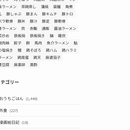
麻ラーメン
茶碗蒸し
蒲焼
袋麺
角煮
乳
豚しゃぶ
豚まん
豚キムチ
豚トロ
バラ軟骨
豚丼
豚汁
豚足
豚軟骨
骨ラーメン
貝
赤飯
通販
醤油ラーメン
菜炒め
鉄板焼
鉄板焼き
鍋
雑炊
椒肉絲
餃子
餅
馬肉
魚介ラーメン
鮎
の塩焼き
鰻
鶏そぼろ
鶏ハム
鶏ハラミ
ラーメン
鶏南蛮
鶏天
麻婆茄子
婆豆腐
麻薬卵
黒酢
カテゴリー
おうちごはん
(1,446)
外食
(227)
漫画絵日記
(18)