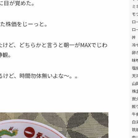
に目が覚めた。
ミ
モ
ロ
また株価をじーっと。
ロ
丼
たけど、どちらかと言うと朝一がMAXでじわ
冷
卵
静観。
味
塩
るけど、時間勿体無いよな〜。。
天
山
株
炭
照
牛
白
筑
肉