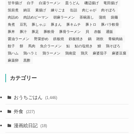
甘辛揚げ
白子
白湯ラーメン
皿うどん
磯辺揚げ
竜田揚げ
筑前煮
納豆
素揚げ
練りごま
缶詰
肉じゃが
肉そぼろ
肉詰め
肉詰めピーマン
胡麻ラーメン
茶碗蒸し
蒲焼
袋麺
角煮
豆乳
豚しゃぶ
豚まん
豚キムチ
豚トロ
豚バラ軟骨
豚丼
豚汁
豚足
豚軟骨
豚骨ラーメン
貝
赤飯
通販
醤油ラーメン
野菜炒め
鉄板焼
鉄板焼き
鍋
雑炊
青椒肉絲
餃子
餅
馬肉
魚介ラーメン
鮎
鮎の塩焼き
鰻
鶏そぼろ
鶏ハム
鶏ハラミ
鶏ラーメン
鶏南蛮
鶏天
麻婆茄子
麻婆豆腐
麻薬卵
黒酢
カテゴリー
おうちごはん
(1,446)
外食
(227)
漫画絵日記
(18)