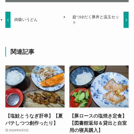
超つゆだく豚丼と温玉セッ
肉吸いうどん
ト
関連記事
【塩鮭とうなぎ肝串】【夏
【豚ロースの塩焼き定食】
バテしつつ創作ったり】
【図書館返却＆貸出と自室
用の寝具購入】
2026年8月5日