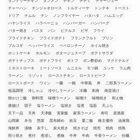
タンドリーチキン
タンメン
チキン
チヂミ
チャーシュー
チャーハン
チンジャオロース
トルティーヤ
トンテキ
トースト
ドリア
ナムル
ナン
ノンフライヤー
ハタハタ
ハムエッグ
ハヤシライス
ハラペーニョ
ハンバーガー
ハンバーグ
バター焼き
パスタ
パン
ピクルス
ピザ
フライ
フライドチキン
フライドポテト
フランクフルト
プリン
プルコギ
ペッパーライス
ペペロンチーノ
ホイル焼き
ホットケーキ
ホルモン
ポタージュスープ
ポテトサラダ
ポテトチップス
ポテトフライ
ポトフ
ポン酢炒め
マクドナルド
ミネストローネ
ミートソース
ムニエル
モツ鍋
ユッケ
ラム肉
ラーメン
リゾット
ローストチキン
ローストビーフ
ローストポーク
ワイン
一蘭
一鶴
中華風
丼
二郎系ラーメン
低温調理
冷しゃぶ
冷やしラーメン
冷麺
刺身
南蛮漬け
卵かけご飯
卵料理
味噌ラーメン
味噌汁
味噌焼き
和え物
唐揚げ
団子
塩ラーメン
塩焼き
塩煮
塩茹
天ぷら
天下一品
天丼
天津飯
実家飯
家系ラーメン
寿司
居酒屋
山岡家
弁当
惣菜
昆布締め
枝豆
栗ご飯
株主優待
油淋鶏
海鮮丼
漬物
灰干し
炭火焼き
焼きそば
焼売
焼肉
焼鳥
照り焼き
煮付
煮浸し
煮物
牛丼
牛肉
牛骨ラーメン
牡蠣