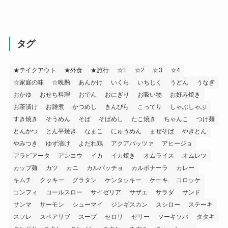
タグ
★テイクアウト
★外食
★旅行
☆1
☆2
☆3
☆4
☆家庭の味
☆晩酌
あんかけ
いくら
いちじく
うどん
うなぎ
おかゆ
おせち料理
おでん
おにぎり
お吸い物
お好み焼き
お茶漬け
お雑煮
かつめし
きんぴら
こってり
しゃぶしゃぶ
すき焼き
そうめん
そば
そばめし
たこ焼き
ちゃんこ
つけ麺
とんかつ
とん平焼き
なまこ
にゅうめん
まぜそば
やきとん
やみつき
ゆず漬け
よだれ鶏
アクアパッツァ
アヒージョ
アラビアータ
アンコウ
イカ
イカ焼き
オムライス
オムレツ
カップ麺
カツ
カニ
カルパッチョ
カルボナーラ
カレー
キムチ
クッキー
グラタン
ケンタッキー
ケーキ
コロッケ
コンフィ
コールスロー
サイゼリア
サザエ
サラダ
サンド
サンマ
サーモン
シューマイ
ジンギスカン
スシロー
ステーキ
スフレ
スペアリブ
スープ
セロリ
ゼリー
ソーキソバ
タタキ