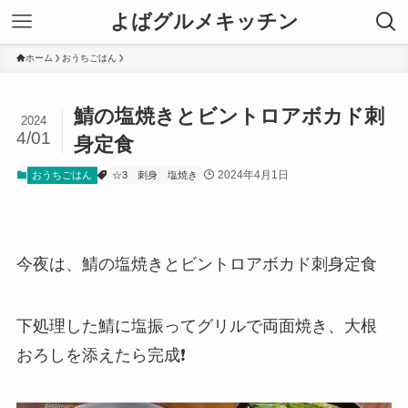
よばグルメキッチン
ホーム
おうちごはん
鯖の塩焼きとビントロアボカド刺
2024
4/01
身定食
2024年4月1日
おうちごはん
☆3
刺身
塩焼き
今夜は、鯖の塩焼きとビントロアボカド刺身定食
下処理した鯖に塩振ってグリルで両面焼き、大根
おろしを添えたら完成❗