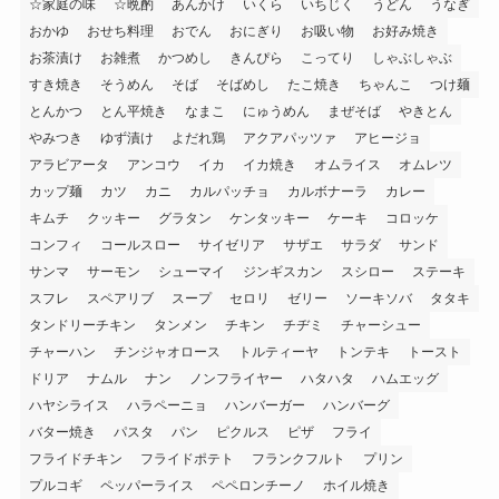
☆家庭の味
☆晩酌
あんかけ
いくら
いちじく
うどん
うなぎ
おかゆ
おせち料理
おでん
おにぎり
お吸い物
お好み焼き
お茶漬け
お雑煮
かつめし
きんぴら
こってり
しゃぶしゃぶ
すき焼き
そうめん
そば
そばめし
たこ焼き
ちゃんこ
つけ麺
とんかつ
とん平焼き
なまこ
にゅうめん
まぜそば
やきとん
やみつき
ゆず漬け
よだれ鶏
アクアパッツァ
アヒージョ
アラビアータ
アンコウ
イカ
イカ焼き
オムライス
オムレツ
カップ麺
カツ
カニ
カルパッチョ
カルボナーラ
カレー
キムチ
クッキー
グラタン
ケンタッキー
ケーキ
コロッケ
コンフィ
コールスロー
サイゼリア
サザエ
サラダ
サンド
サンマ
サーモン
シューマイ
ジンギスカン
スシロー
ステーキ
スフレ
スペアリブ
スープ
セロリ
ゼリー
ソーキソバ
タタキ
タンドリーチキン
タンメン
チキン
チヂミ
チャーシュー
チャーハン
チンジャオロース
トルティーヤ
トンテキ
トースト
ドリア
ナムル
ナン
ノンフライヤー
ハタハタ
ハムエッグ
ハヤシライス
ハラペーニョ
ハンバーガー
ハンバーグ
バター焼き
パスタ
パン
ピクルス
ピザ
フライ
フライドチキン
フライドポテト
フランクフルト
プリン
プルコギ
ペッパーライス
ペペロンチーノ
ホイル焼き