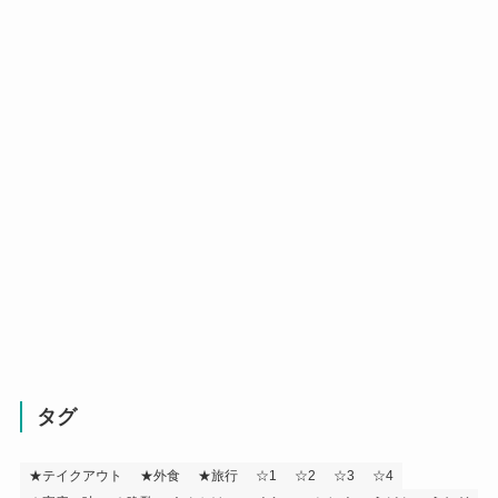
タグ
★テイクアウト
★外食
★旅行
☆1
☆2
☆3
☆4