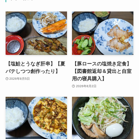
【塩鮭とうなぎ肝串】【夏
【豚ロースの塩焼き定食】
バテしつつ創作ったり】
【図書館返却＆貸出と自室
用の寝具購入】
2026年8月5日
2026年8月2日