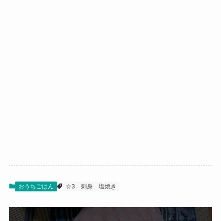
おうちごはん
☆3
刺身
塩焼き