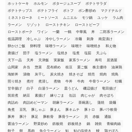
ホットケーキ
ホルモン
ポタージュスープ
ポテトサラダ
ポテトチップス
ポテトフライ
ポトフ
ポン酢炒め
マクドナルド
ミネストローネ
ミートソース
ムニエル
モツ鍋
ユッケ
ラム肉
ラーメン
リゾット
ローストチキン
ローストビーフ
ローストポーク
ワイン
一蘭
一鶴
中華風
丼
二郎系ラーメン
低温調理
冷しゃぶ
冷やしラーメン
冷麺
刺身
南蛮漬け
卵かけご飯
卵料理
味噌ラーメン
味噌汁
味噌焼き
和え物
唐揚げ
団子
塩ラーメン
塩焼き
塩煮
塩茹
天ぷら
天下一品
天丼
天津飯
実家飯
家系ラーメン
寿司
居酒屋
山岡家
弁当
惣菜
昆布締め
枝豆
栗ご飯
株主優待
油淋鶏
海鮮丼
漬物
灰干し
炭火焼き
焼きそば
焼売
焼肉
焼鳥
照り焼き
煮付
煮浸し
煮物
牛丼
牛肉
牛骨ラーメン
牡蠣
甘辛揚げ
白子
白湯ラーメン
皿うどん
磯辺揚げ
竜田揚げ
筑前煮
納豆
素揚げ
練りごま
缶詰
肉じゃが
肉そぼろ
肉詰め
肉詰めピーマン
胡麻ラーメン
茶碗蒸し
蒲焼
袋麺
角煮
豆乳
豚しゃぶ
豚まん
豚キムチ
豚トロ
豚バラ軟骨
豚丼
豚汁
豚足
豚軟骨
豚骨ラーメン
貝
赤飯
通販
醤油ラーメン
野菜炒め
鉄板焼
鉄板焼き
鍋
雑炊
青椒肉絲
餃子
餅
馬肉
魚介ラーメン
鮎
鮎の塩焼き
鰻
鶏そぼろ