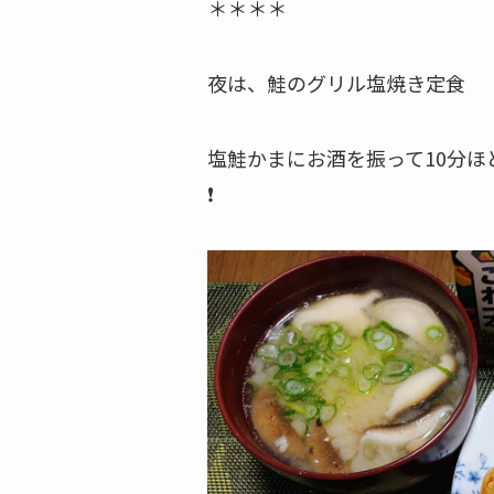
＊＊＊＊
夜は、鮭のグリル塩焼き定食
塩鮭かまにお酒を振って10分
❗️