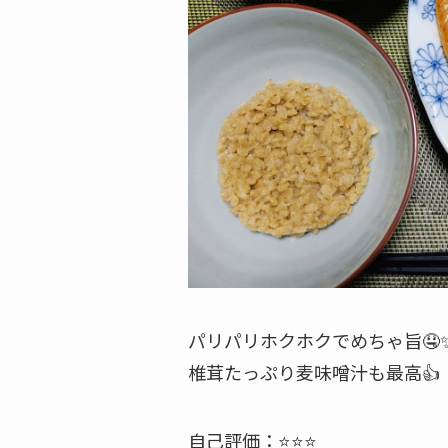
パリパリホクホクでめちゃ旨🤤
椎茸たっぷり麦味噌汁も最高👍
自己評価：⭐️⭐️⭐️