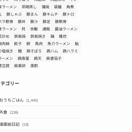
麻ラーメン
茶碗蒸し
蒲焼
袋麺
角煮
乳
豚しゃぶ
豚まん
豚キムチ
豚トロ
バラ軟骨
豚丼
豚汁
豚足
豚軟骨
骨ラーメン
貝
赤飯
通販
醤油ラーメン
菜炒め
鉄板焼
鉄板焼き
鍋
雑炊
椒肉絲
餃子
餅
馬肉
魚介ラーメン
鮎
の塩焼き
鰻
鶏そぼろ
鶏ハム
鶏ハラミ
ラーメン
鶏南蛮
鶏天
麻婆茄子
婆豆腐
麻薬卵
黒酢
カテゴリー
おうちごはん
(1,443)
外食
(226)
漫画絵日記
(18)