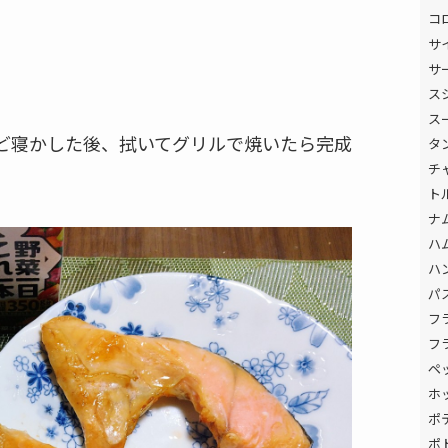
コ
サ
サ
ス
ス
ほど寝かした後、拭いてグリルで焼いたら完成
タ
チ
ト
ナ
ハ
ハ
パ
フ
フ
ペ
ホ
ポ
ポ