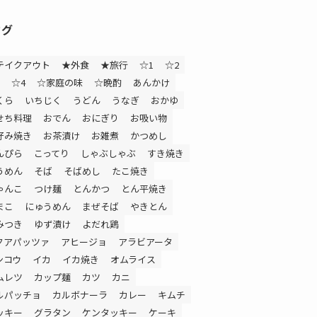
タグ
テイクアウト
★外食
★旅行
☆1
☆2
☆4
☆家庭の味
☆晩酌
あんかけ
くら
いちじく
うどん
うなぎ
おかゆ
せち料理
おでん
おにぎり
お吸い物
好み焼き
お茶漬け
お雑煮
かつめし
んぴら
こってり
しゃぶしゃぶ
すき焼き
うめん
そば
そばめし
たこ焼き
ゃんこ
つけ麺
とんかつ
とん平焼き
まこ
にゅうめん
まぜそば
やきとん
みつき
ゆず漬け
よだれ鶏
クアパッツァ
アヒージョ
アラビアータ
ンコウ
イカ
イカ焼き
オムライス
ムレツ
カップ麺
カツ
カニ
ルパッチョ
カルボナーラ
カレー
キムチ
ッキー
グラタン
ケンタッキー
ケーキ