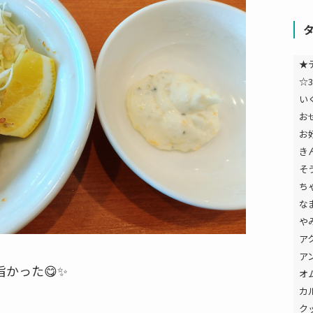
★
☆3
い
お
お
き
そ
ち
な
や
ア
ア
かった😋✨
オ
カ
ク