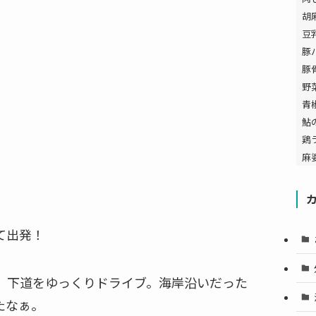
胡
豆
豚
豚
野
青
鮎
鶏
麻
て出発！
、下道をゆっくりドライブ。海岸沿いだった
たなぁ。