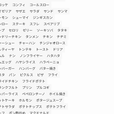
ロッケ
コンフィ
コールスロー
イゼリア
サザエ
サラダ
サンド
サンマ
ーモン
シューマイ
ジンギスカン
シロー
ステーキ
スフレ
スペアリブ
ープ
セロリ
ゼリー
ソーキソバ
タタキ
ンドリーチキン
タンメン
チキン
チヂミ
ャーシュー
チャーハン
チンジャオロース
ルティーヤ
トンテキ
トースト
ドリア
ムル
ナン
ノンフライヤー
ハタハタ
ムエッグ
ハヤシライス
ハラペーニョ
ンバーガー
ハンバーグ
バター焼き
スタ
パン
ピクルス
ピザ
フライ
ライドチキン
フライドポテト
ランクフルト
プリン
プルコギ
ッパーライス
ペペロンチーノ
ホイル焼き
ットケーキ
ホルモン
ポタージュスープ
テトサラダ
ポテトチップス
ポテトフライ
トフ
ポン酢炒め
マクドナルド