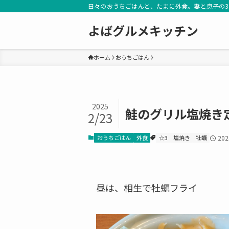
日々のおうちごはんと、たまに外食。妻と息子の
よばグルメキッチン
ホーム
おうちごはん
2025
鮭のグリル塩焼き
2/23
おうちごはん
外食
☆3
塩焼き
牡蠣
20
昼は、相生で牡蠣フライ