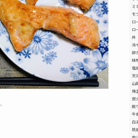
ミ
モ
ロ
ロ
丼
冷
卵
味
塩
天
山
株
炭
✨
照
牛
白
筑
肉