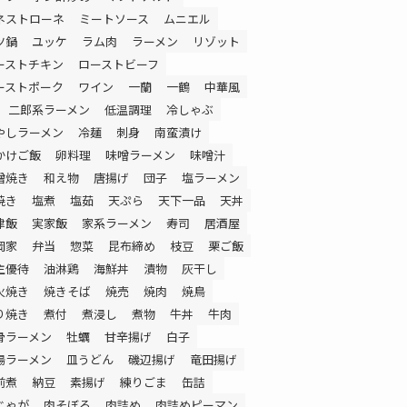
ネストローネ
ミートソース
ムニエル
ツ鍋
ユッケ
ラム肉
ラーメン
リゾット
ーストチキン
ローストビーフ
ーストポーク
ワイン
一蘭
一鶴
中華風
二郎系ラーメン
低温調理
冷しゃぶ
やしラーメン
冷麺
刺身
南蛮漬け
かけご飯
卵料理
味噌ラーメン
味噌汁
噌焼き
和え物
唐揚げ
団子
塩ラーメン
焼き
塩煮
塩茹
天ぷら
天下一品
天丼
津飯
実家飯
家系ラーメン
寿司
居酒屋
岡家
弁当
惣菜
昆布締め
枝豆
栗ご飯
主優待
油淋鶏
海鮮丼
漬物
灰干し
火焼き
焼きそば
焼売
焼肉
焼鳥
り焼き
煮付
煮浸し
煮物
牛丼
牛肉
骨ラーメン
牡蠣
甘辛揚げ
白子
湯ラーメン
皿うどん
磯辺揚げ
竜田揚げ
前煮
納豆
素揚げ
練りごま
缶詰
じゃが
肉そぼろ
肉詰め
肉詰めピーマン