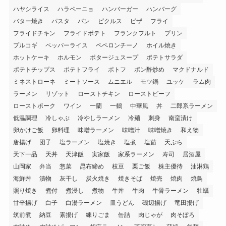
ハヤシライス
ハラペーニョ
ハンバーガー
ハンバーグ
バター焼き
パスタ
パン
ピクルス
ピザ
フライ
フライドチキン
フライドポテト
フランクフルト
プリン
プルコギ
ペッパーライス
ペペロンチーノ
ホイル焼き
ホットケーキ
ホルモン
ポタージュスープ
ポテトサラダ
ポテトチップス
ポテトフライ
ポトフ
ポン酢炒め
マクドナルド
ミネストローネ
ミートソース
ムニエル
モツ鍋
ユッケ
ラム肉
ラーメン
リゾット
ローストチキン
ローストビーフ
ローストポーク
ワイン
一蘭
一鶴
中華風
丼
二郎系ラーメン
低温調理
冷しゃぶ
冷やしラーメン
冷麺
刺身
南蛮漬け
卵かけご飯
卵料理
味噌ラーメン
味噌汁
味噌焼き
和え物
唐揚げ
団子
塩ラーメン
塩焼き
塩煮
塩茹
天ぷら
天下一品
天丼
天津飯
実家飯
家系ラーメン
寿司
居酒屋
山岡家
弁当
惣菜
昆布締め
枝豆
栗ご飯
株主優待
油淋鶏
海鮮丼
漬物
灰干し
炭火焼き
焼きそば
焼売
焼肉
焼鳥
照り焼き
煮付
煮浸し
煮物
牛丼
牛肉
牛骨ラーメン
牡蠣
甘辛揚げ
白子
白湯ラーメン
皿うどん
磯辺揚げ
竜田揚げ
筑前煮
納豆
素揚げ
練りごま
缶詰
肉じゃが
肉そぼろ