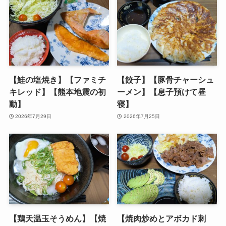
【鮭の塩焼き】【ファミチ
【餃子】【豚骨チャーシュ
キレッド】【熊本地震の初
ーメン】【息子預けて昼
動】
寝】
2026年7月29日
2026年7月25日
【鶏天温玉そうめん】【焼
【焼肉炒めとアボカド刺