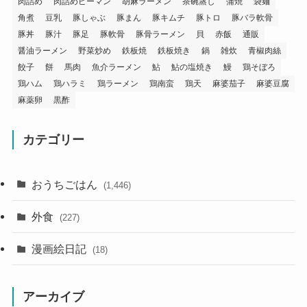
肉詰め
肉詰めピーマン
胡麻ラーメン
茶碗蒸し
蒲焼
袋麺
角煮
豆乳
豚しゃぶ
豚まん
豚キムチ
豚トロ
豚バラ軟骨
豚丼
豚汁
豚足
豚軟骨
豚骨ラーメン
貝
赤飯
通販
醤油ラーメン
野菜炒め
鉄板焼
鉄板焼き
鍋
雑炊
青椒肉絲
餃子
餅
馬肉
魚介ラーメン
鮎
鮎の塩焼き
鰻
鶏そぼろ
鶏ハム
鶏ハラミ
鶏ラーメン
鶏南蛮
鶏天
麻婆茄子
麻婆豆腐
麻薬卵
黒酢
カテゴリー
おうちごはん
(1,446)
外食
(227)
漫画絵日記
(18)
アーカイブ