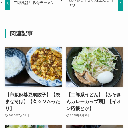
炙り豚しゃぶの味玉だしう
二郎風醤油豚骨ラーメン
どん
関連記事
【市販麻婆豆腐餃子】【袋
【二郎系うどん】【みそき
まぜそば】【久々ジムった
んカレーカップ麺】【イオ
り】
ン応援とか】
2026年7月31日
2026年7月30日