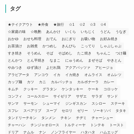
タグ
★テイクアウト
★外食
★旅行
☆1
☆2
☆3
☆4
☆家庭の味
☆晩酌
あんかけ
いくら
いちじく
うどん
うなぎ
おかゆ
おせち料理
おでん
おにぎり
お吸い物
お好み焼き
お茶漬け
お雑煮
かつめし
きんぴら
こってり
しゃぶしゃぶ
すき焼き
そうめん
そば
そばめし
たこ焼き
ちゃんこ
つけ麺
とんかつ
とん平焼き
なまこ
にゅうめん
まぜそば
やきとん
やみつき
ゆず漬け
よだれ鶏
アクアパッツァ
アヒージョ
アラビアータ
アンコウ
イカ
イカ焼き
オムライス
オムレツ
カップ麺
カツ
カニ
カルパッチョ
カルボナーラ
カレー
キムチ
クッキー
グラタン
ケンタッキー
ケーキ
コロッケ
コンフィ
コールスロー
サイゼリア
サザエ
サラダ
サンド
サンマ
サーモン
シューマイ
ジンギスカン
スシロー
ステーキ
スフレ
スペアリブ
スープ
セロリ
ゼリー
ソーキソバ
タタキ
タンドリーチキン
タンメン
チキン
チヂミ
チャーシュー
チャーハン
チンジャオロース
トルティーヤ
トンテキ
トースト
ドリア
ナムル
ナン
ノンフライヤー
ハタハタ
ハムエッグ