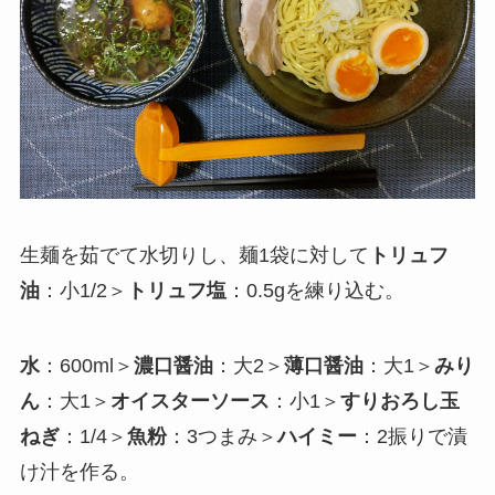
生麺を茹でて水切りし、麺1袋に対して
トリュフ
油
：小1/2＞
トリュフ塩
：0.5gを練り込む。
水
：600ml＞
濃口醤油
：大2＞
薄口醤油
：大1＞
みり
ん
：大1＞
オイスターソース
：小1＞
すりおろし玉
ねぎ
：1/4＞
魚粉
：3つまみ＞
ハイミー
：2振りで漬
け汁を作る。