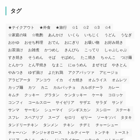
タグ
★テイクアウト
★外食
★旅行
☆1
☆2
☆3
☆4
☆家庭の味
☆晩酌
あんかけ
いくら
いちじく
うどん
うなぎ
おかゆ
おせち料理
おでん
おにぎり
お吸い物
お好み焼き
お茶漬け
お雑煮
かつめし
きんぴら
こってり
しゃぶしゃぶ
すき焼き
そうめん
そば
そばめし
たこ焼き
ちゃんこ
つけ麺
とんかつ
とん平焼き
なまこ
にゅうめん
まぜそば
やきとん
やみつき
ゆず漬け
よだれ鶏
アクアパッツァ
アヒージョ
アラビアータ
アンコウ
イカ
イカ焼き
オムライス
オムレツ
カップ麺
カツ
カニ
カルパッチョ
カルボナーラ
カレー
キムチ
クッキー
グラタン
ケンタッキー
ケーキ
コロッケ
コンフィ
コールスロー
サイゼリア
サザエ
サラダ
サンド
サンマ
サーモン
シューマイ
ジンギスカン
スシロー
ステーキ
スフレ
スペアリブ
スープ
セロリ
ゼリー
ソーキソバ
タタキ
タンドリーチキン
タンメン
チキン
チヂミ
チャーシュー
チャーハン
チンジャオロース
トルティーヤ
トンテキ
トースト
ドリア
ナムル
ナン
ノンフライヤー
ハタハタ
ハムエッグ