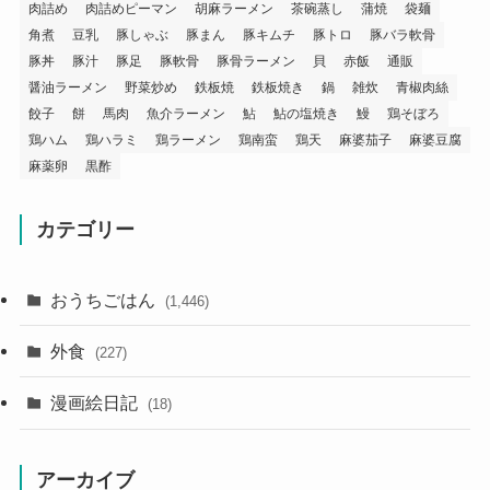
肉詰め
肉詰めピーマン
胡麻ラーメン
茶碗蒸し
蒲焼
袋麺
角煮
豆乳
豚しゃぶ
豚まん
豚キムチ
豚トロ
豚バラ軟骨
豚丼
豚汁
豚足
豚軟骨
豚骨ラーメン
貝
赤飯
通販
醤油ラーメン
野菜炒め
鉄板焼
鉄板焼き
鍋
雑炊
青椒肉絲
餃子
餅
馬肉
魚介ラーメン
鮎
鮎の塩焼き
鰻
鶏そぼろ
鶏ハム
鶏ハラミ
鶏ラーメン
鶏南蛮
鶏天
麻婆茄子
麻婆豆腐
麻薬卵
黒酢
カテゴリー
おうちごはん
(1,446)
外食
(227)
漫画絵日記
(18)
アーカイブ