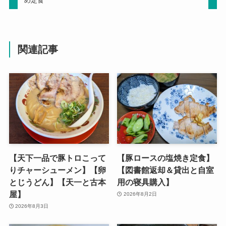
め定食
関連記事
【天下一品で豚トロこって
【豚ロースの塩焼き定食】
りチャーシューメン】【卵
【図書館返却＆貸出と自室
とじうどん】【天一と古本
用の寝具購入】
屋】
2026年8月2日
2026年8月3日