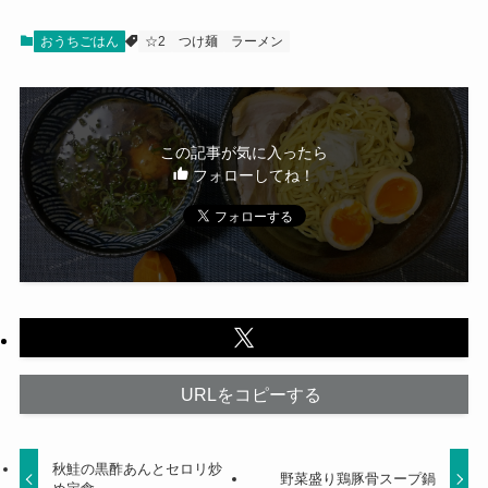
おうちごはん
☆2
つけ麺
ラーメン
この記事が気に入ったら
フォローしてね！
URLをコピーする
秋鮭の黒酢あんとセロリ炒
野菜盛り鶏豚骨スープ鍋