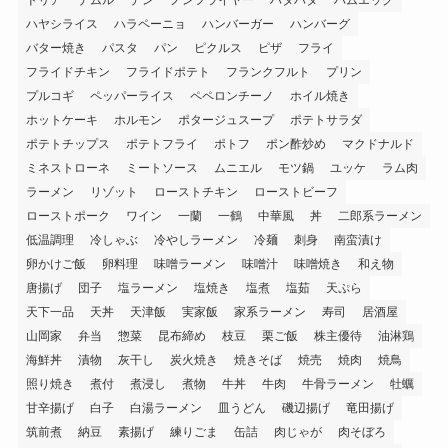
ハヤシライス
ハラペーニョ
ハンバーガー
ハンバーグ
バター焼き
パスタ
パン
ピクルス
ピザ
フライ
フライドチキン
フライドポテト
フランクフルト
プリン
プルコギ
ペッパーライス
ペペロンチーノ
ホイル焼き
ホットケーキ
ホルモン
ポタージュスープ
ポテトサラダ
ポテトチップス
ポテトフライ
ポトフ
ポン酢炒め
マクドナルド
ミネストローネ
ミートソース
ムニエル
モツ鍋
ユッケ
ラム肉
ラーメン
リゾット
ローストチキン
ローストビーフ
ローストポーク
ワイン
一蘭
一鶴
中華風
丼
二郎系ラーメン
低温調理
冷しゃぶ
冷やしラーメン
冷麺
刺身
南蛮漬け
卵かけご飯
卵料理
味噌ラーメン
味噌汁
味噌焼き
和え物
唐揚げ
団子
塩ラーメン
塩焼き
塩煮
塩茹
天ぷら
天下一品
天丼
天津飯
実家飯
家系ラーメン
寿司
居酒屋
山岡家
弁当
惣菜
昆布締め
枝豆
栗ご飯
株主優待
油淋鶏
海鮮丼
漬物
灰干し
炭火焼き
焼きそば
焼売
焼肉
焼鳥
照り焼き
煮付
煮浸し
煮物
牛丼
牛肉
牛骨ラーメン
牡蠣
甘辛揚げ
白子
白湯ラーメン
皿うどん
磯辺揚げ
竜田揚げ
筑前煮
納豆
素揚げ
練りごま
缶詰
肉じゃが
肉そぼろ