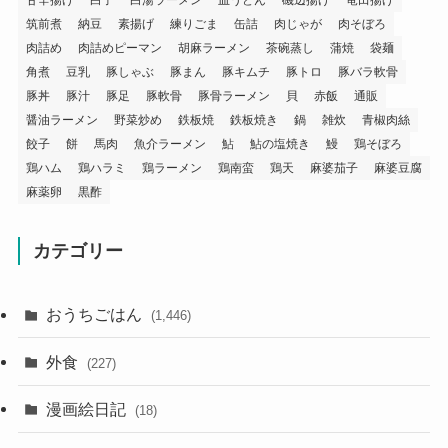
甘辛揚げ
白子
白湯ラーメン
皿うどん
磯辺揚げ
竜田揚げ
筑前煮
納豆
素揚げ
練りごま
缶詰
肉じゃが
肉そぼろ
肉詰め
肉詰めピーマン
胡麻ラーメン
茶碗蒸し
蒲焼
袋麺
角煮
豆乳
豚しゃぶ
豚まん
豚キムチ
豚トロ
豚バラ軟骨
豚丼
豚汁
豚足
豚軟骨
豚骨ラーメン
貝
赤飯
通販
醤油ラーメン
野菜炒め
鉄板焼
鉄板焼き
鍋
雑炊
青椒肉絲
餃子
餅
馬肉
魚介ラーメン
鮎
鮎の塩焼き
鰻
鶏そぼろ
鶏ハム
鶏ハラミ
鶏ラーメン
鶏南蛮
鶏天
麻婆茄子
麻婆豆腐
麻薬卵
黒酢
カテゴリー
おうちごはん
(1,446)
外食
(227)
漫画絵日記
(18)