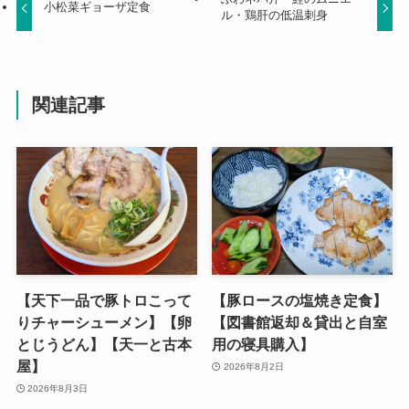
小松菜ギョーザ定食
ル・鶏肝の低温刺身
関連記事
【天下一品で豚トロこって
【豚ロースの塩焼き定食】
りチャーシューメン】【卵
【図書館返却＆貸出と自室
とじうどん】【天一と古本
用の寝具購入】
屋】
2026年8月2日
2026年8月3日