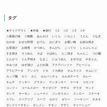
タグ
★テイクアウト
★外食
★旅行
☆1
☆2
☆3
☆4
☆家庭の味
☆晩酌
あんかけ
いくら
いちじく
うどん
うなぎ
おかゆ
おせち料理
おでん
おにぎり
お吸い物
お好み焼き
お茶漬け
お雑煮
かつめし
きんぴら
こってり
しゃぶしゃぶ
すき焼き
そうめん
そば
そばめし
たこ焼き
ちゃんこ
つけ麺
とんかつ
とん平焼き
なまこ
にゅうめん
まぜそば
やきとん
やみつき
ゆず漬け
よだれ鶏
アクアパッツァ
アヒージョ
アラビアータ
アンコウ
イカ
イカ焼き
オムライス
オムレツ
カップ麺
カツ
カニ
カルパッチョ
カルボナーラ
カレー
キムチ
クッキー
グラタン
ケンタッキー
ケーキ
コロッケ
コンフィ
コールスロー
サイゼリア
サザエ
サラダ
サンド
サンマ
サーモン
シューマイ
ジンギスカン
スシロー
ステーキ
スフレ
スペアリブ
スープ
セロリ
ゼリー
ソーキソバ
タタキ
タンドリーチキン
タンメン
チキン
チヂミ
チャーシュー