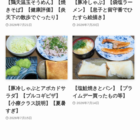
【鶏天温玉そうめん】【焼
【豚冷しゃぶ】【袋塩ラー
きそば】【健康評価】【炎
メン】【息子と留守番でひ
天下の散歩でぐったり】
たすら絵描き】
2026年7月21日
2026年7月20日
【豚冷しゃぶとアボカドサ
【塩鮭焼きとパン】【プラ
ラダ】【プルコギピザ】
イムデー買ったもの等】
【小療クラス説明】【夏暑
2026年7月14日
すぎ】
2026年7月15日