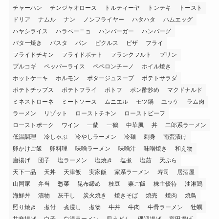
チャーハン
チンジャオロース
トルティーヤ
トンテキ
トースト
ドリア
ナムル
ナン
ノンフライヤー
ハタハタ
ハムエッグ
ハヤシライス
ハラペーニョ
ハンバーガー
ハンバーグ
バター焼き
パスタ
パン
ピクルス
ピザ
フライ
フライドチキン
フライドポテト
フランクフルト
プリン
プルコギ
ペッパーライス
ペペロンチーノ
ホイル焼き
ホットケーキ
ホルモン
ポタージュスープ
ポテトサラダ
ポテトチップス
ポテトフライ
ポトフ
ポン酢炒め
マクドナルド
ミネストローネ
ミートソース
ムニエル
モツ鍋
ユッケ
ラム肉
ラーメン
リゾット
ローストチキン
ローストビーフ
ローストポーク
ワイン
一蘭
一鶴
中華風
丼
二郎系ラーメン
低温調理
冷しゃぶ
冷やしラーメン
冷麺
刺身
南蛮漬け
卵かけご飯
卵料理
味噌ラーメン
味噌汁
味噌焼き
和え物
唐揚げ
団子
塩ラーメン
塩焼き
塩煮
塩茹
天ぷら
天下一品
天丼
天津飯
実家飯
家系ラーメン
寿司
居酒屋
山岡家
弁当
惣菜
昆布締め
枝豆
栗ご飯
株主優待
油淋鶏
海鮮丼
漬物
灰干し
炭火焼き
焼きそば
焼売
焼肉
焼鳥
照り焼き
煮付
煮浸し
煮物
牛丼
牛肉
牛骨ラーメン
牡蠣