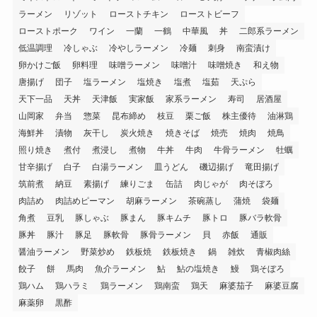
ラーメン
リゾット
ローストチキン
ローストビーフ
ローストポーク
ワイン
一蘭
一鶴
中華風
丼
二郎系ラーメン
低温調理
冷しゃぶ
冷やしラーメン
冷麺
刺身
南蛮漬け
卵かけご飯
卵料理
味噌ラーメン
味噌汁
味噌焼き
和え物
唐揚げ
団子
塩ラーメン
塩焼き
塩煮
塩茹
天ぷら
天下一品
天丼
天津飯
実家飯
家系ラーメン
寿司
居酒屋
山岡家
弁当
惣菜
昆布締め
枝豆
栗ご飯
株主優待
油淋鶏
海鮮丼
漬物
灰干し
炭火焼き
焼きそば
焼売
焼肉
焼鳥
照り焼き
煮付
煮浸し
煮物
牛丼
牛肉
牛骨ラーメン
牡蠣
甘辛揚げ
白子
白湯ラーメン
皿うどん
磯辺揚げ
竜田揚げ
筑前煮
納豆
素揚げ
練りごま
缶詰
肉じゃが
肉そぼろ
肉詰め
肉詰めピーマン
胡麻ラーメン
茶碗蒸し
蒲焼
袋麺
角煮
豆乳
豚しゃぶ
豚まん
豚キムチ
豚トロ
豚バラ軟骨
豚丼
豚汁
豚足
豚軟骨
豚骨ラーメン
貝
赤飯
通販
醤油ラーメン
野菜炒め
鉄板焼
鉄板焼き
鍋
雑炊
青椒肉絲
餃子
餅
馬肉
魚介ラーメン
鮎
鮎の塩焼き
鰻
鶏そぼろ
鶏ハム
鶏ハラミ
鶏ラーメン
鶏南蛮
鶏天
麻婆茄子
麻婆豆腐
麻薬卵
黒酢