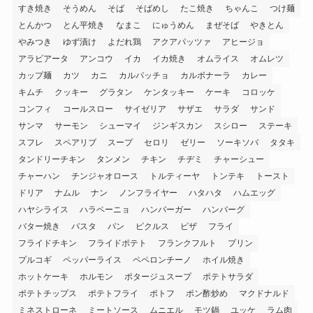
すき焼き
そうめん
そば
そばめし
たこ焼き
ちゃんこ
つけ麺
とんかつ
とん平焼き
なまこ
にゅうめん
まぜそば
やきとん
やみつき
ゆず漬け
よだれ鶏
アクアパッツァ
アヒージョ
アラビアータ
アンコウ
イカ
イカ焼き
オムライス
オムレツ
カップ麺
カツ
カニ
カルパッチョ
カルボナーラ
カレー
キムチ
クッキー
グラタン
ケンタッキー
ケーキ
コロッケ
コンフィ
コールスロー
サイゼリア
サザエ
サラダ
サンド
サンマ
サーモン
シューマイ
ジンギスカン
スシロー
ステーキ
スフレ
スペアリブ
スープ
セロリ
ゼリー
ソーキソバ
タタキ
タンドリーチキン
タンメン
チキン
チヂミ
チャーシュー
チャーハン
チンジャオロース
トルティーヤ
トンテキ
トースト
ドリア
ナムル
ナン
ノンフライヤー
ハタハタ
ハムエッグ
ハヤシライス
ハラペーニョ
ハンバーガー
ハンバーグ
バター焼き
パスタ
パン
ピクルス
ピザ
フライ
フライドチキン
フライドポテト
フランクフルト
プリン
プルコギ
ペッパーライス
ペペロンチーノ
ホイル焼き
ホットケーキ
ホルモン
ポタージュスープ
ポテトサラダ
ポテトチップス
ポテトフライ
ポトフ
ポン酢炒め
マクドナルド
ミネストローネ
ミートソース
ムニエル
モツ鍋
ユッケ
ラム肉