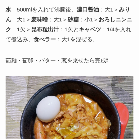
水
：500mlを入れて沸騰後、
濃口醤油
：大1＞
みり
ん
：大1＞
麦味噌
：大1＞
砂糖
：小1＞
おろしニンニ
ク
：1欠＞
昆布粒出汁
：1欠と
キャベツ
：1/4を入れ
て煮込み、
食べラー
：大1を混ぜる。
茹麺・茹卵・バター・葱を乗せたら完成❗️