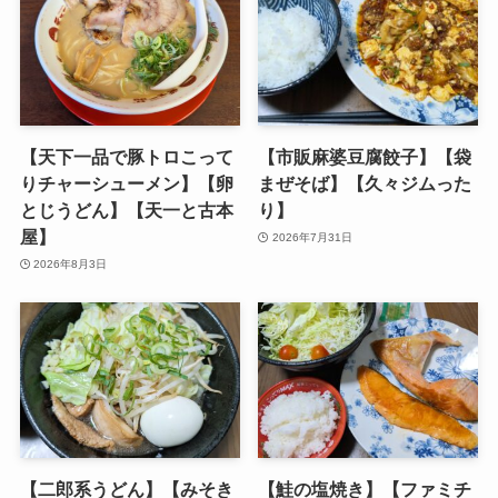
【天下一品で豚トロこって
【市販麻婆豆腐餃子】【袋
りチャーシューメン】【卵
まぜそば】【久々ジムった
とじうどん】【天一と古本
り】
屋】
2026年7月31日
2026年8月3日
【二郎系うどん】【みそき
【鮭の塩焼き】【ファミチ