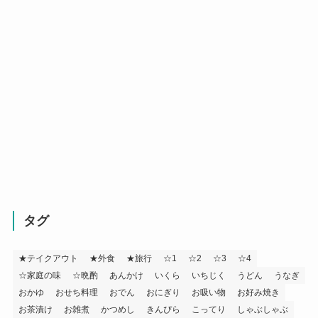
タグ
★テイクアウト
★外食
★旅行
☆1
☆2
☆3
☆4
☆家庭の味
☆晩酌
あんかけ
いくら
いちじく
うどん
うなぎ
おかゆ
おせち料理
おでん
おにぎり
お吸い物
お好み焼き
お茶漬け
お雑煮
かつめし
きんぴら
こってり
しゃぶしゃぶ