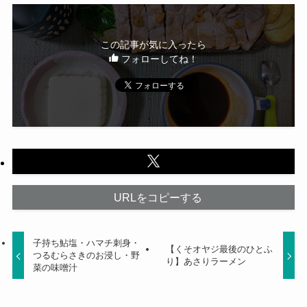
この記事が気に入ったら
フォローしてね！
URLをコピーする
子持ち鮎塩・ハマチ刺身・
【くそオヤジ最後のひとふ
つるむらさきのお浸し・野
り】あさりラーメン
菜の味噌汁