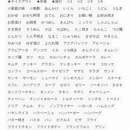
★テイクアウト
★外食
★旅行
☆1
☆2
☆3
☆4
☆家庭の味
☆晩酌
あんかけ
いくら
いちじく
うどん
うなぎ
おかゆ
おせち料理
おでん
おにぎり
お吸い物
お好み焼き
お茶漬け
お雑煮
かつめし
きんぴら
こってり
しゃぶしゃぶ
すき焼き
そうめん
そば
そばめし
たこ焼き
ちゃんこ
つけ麺
とんかつ
とん平焼き
なまこ
にゅうめん
まぜそば
やきとん
やみつき
ゆず漬け
よだれ鶏
アクアパッツァ
アヒージョ
アラビアータ
アンコウ
イカ
イカ焼き
オムライス
オムレツ
カップ麺
カツ
カニ
カルパッチョ
カルボナーラ
カレー
キムチ
クッキー
グラタン
ケンタッキー
ケーキ
コロッケ
コンフィ
コールスロー
サイゼリア
サザエ
サラダ
サンド
サンマ
サーモン
シューマイ
ジンギスカン
スシロー
ステーキ
スフレ
スペアリブ
スープ
セロリ
ゼリー
ソーキソバ
タタキ
タンドリーチキン
タンメン
チキン
チヂミ
チャーシュー
チャーハン
チンジャオロース
トルティーヤ
トンテキ
トースト
ドリア
ナムル
ナン
ノンフライヤー
ハタハタ
ハムエッグ
ハヤシライス
ハラペーニョ
ハンバーガー
ハンバーグ
バター焼き
パスタ
パン
ピクルス
ピザ
フライ
フライドチキン
フライドポテト
フランクフルト
プリン