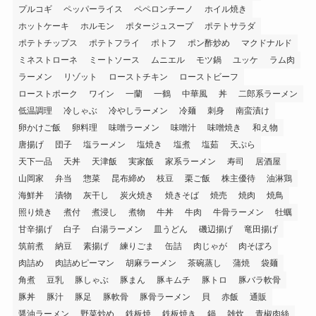
プルコギ
ペッパーライス
ペペロンチーノ
ホイル焼き
ホットケーキ
ホルモン
ポタージュスープ
ポテトサラダ
ポテトチップス
ポテトフライ
ポトフ
ポン酢炒め
マクドナルド
ミネストローネ
ミートソース
ムニエル
モツ鍋
ユッケ
ラム肉
ラーメン
リゾット
ローストチキン
ローストビーフ
ローストポーク
ワイン
一蘭
一鶴
中華風
丼
二郎系ラーメン
低温調理
冷しゃぶ
冷やしラーメン
冷麺
刺身
南蛮漬け
卵かけご飯
卵料理
味噌ラーメン
味噌汁
味噌焼き
和え物
唐揚げ
団子
塩ラーメン
塩焼き
塩煮
塩茹
天ぷら
天下一品
天丼
天津飯
実家飯
家系ラーメン
寿司
居酒屋
山岡家
弁当
惣菜
昆布締め
枝豆
栗ご飯
株主優待
油淋鶏
海鮮丼
漬物
灰干し
炭火焼き
焼きそば
焼売
焼肉
焼鳥
照り焼き
煮付
煮浸し
煮物
牛丼
牛肉
牛骨ラーメン
牡蠣
甘辛揚げ
白子
白湯ラーメン
皿うどん
磯辺揚げ
竜田揚げ
筑前煮
納豆
素揚げ
練りごま
缶詰
肉じゃが
肉そぼろ
肉詰め
肉詰めピーマン
胡麻ラーメン
茶碗蒸し
蒲焼
袋麺
角煮
豆乳
豚しゃぶ
豚まん
豚キムチ
豚トロ
豚バラ軟骨
豚丼
豚汁
豚足
豚軟骨
豚骨ラーメン
貝
赤飯
通販
醤油ラーメン
野菜炒め
鉄板焼
鉄板焼き
鍋
雑炊
青椒肉絲