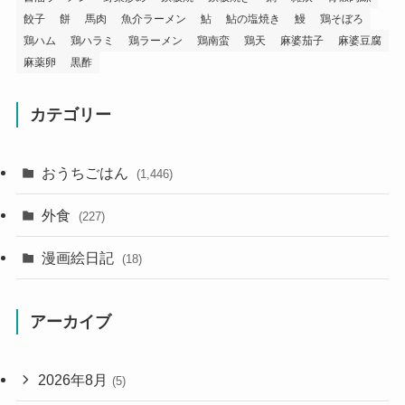
餃子
餅
馬肉
魚介ラーメン
鮎
鮎の塩焼き
鰻
鶏そぼろ
鶏ハム
鶏ハラミ
鶏ラーメン
鶏南蛮
鶏天
麻婆茄子
麻婆豆腐
麻薬卵
黒酢
カテゴリー
おうちごはん
(1,446)
外食
(227)
漫画絵日記
(18)
アーカイブ
2026年8月
(5)