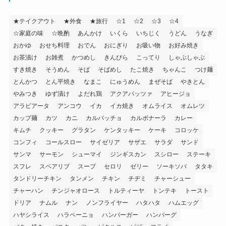
★テイクアウト
★外食
★旅行
☆1
☆2
☆3
☆4
☆家庭の味
☆晩酌
あんかけ
いくら
いちじく
うどん
うなぎ
おかゆ
おせち料理
おでん
おにぎり
お吸い物
お好み焼き
お茶漬け
お雑煮
かつめし
きんぴら
こってり
しゃぶしゃぶ
すき焼き
そうめん
そば
そばめし
たこ焼き
ちゃんこ
つけ麺
とんかつ
とん平焼き
なまこ
にゅうめん
まぜそば
やきとん
やみつき
ゆず漬け
よだれ鶏
アクアパッツァ
アヒージョ
アラビアータ
アンコウ
イカ
イカ焼き
オムライス
オムレツ
カップ麺
カツ
カニ
カルパッチョ
カルボナーラ
カレー
キムチ
クッキー
グラタン
ケンタッキー
ケーキ
コロッケ
コンフィ
コールスロー
サイゼリア
サザエ
サラダ
サンド
サンマ
サーモン
シューマイ
ジンギスカン
スシロー
ステーキ
スフレ
スペアリブ
スープ
セロリ
ゼリー
ソーキソバ
タタキ
タンドリーチキン
タンメン
チキン
チヂミ
チャーシュー
チャーハン
チンジャオロース
トルティーヤ
トンテキ
トースト
ドリア
ナムル
ナン
ノンフライヤー
ハタハタ
ハムエッグ
ハヤシライス
ハラペーニョ
ハンバーガー
ハンバーグ