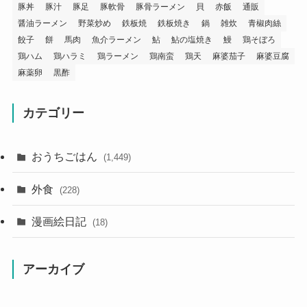
豚丼
豚汁
豚足
豚軟骨
豚骨ラーメン
貝
赤飯
通販
醤油ラーメン
野菜炒め
鉄板焼
鉄板焼き
鍋
雑炊
青椒肉絲
餃子
餅
馬肉
魚介ラーメン
鮎
鮎の塩焼き
鰻
鶏そぼろ
鶏ハム
鶏ハラミ
鶏ラーメン
鶏南蛮
鶏天
麻婆茄子
麻婆豆腐
麻薬卵
黒酢
カテゴリー
おうちごはん
(1,449)
外食
(228)
漫画絵日記
(18)
アーカイブ