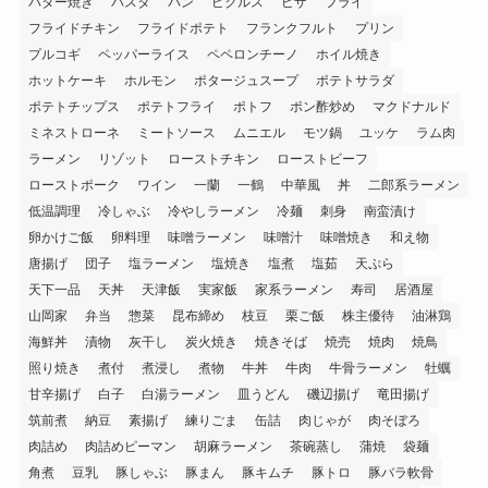
バター焼き
パスタ
パン
ピクルス
ピザ
フライ
フライドチキン
フライドポテト
フランクフルト
プリン
プルコギ
ペッパーライス
ペペロンチーノ
ホイル焼き
ホットケーキ
ホルモン
ポタージュスープ
ポテトサラダ
ポテトチップス
ポテトフライ
ポトフ
ポン酢炒め
マクドナルド
ミネストローネ
ミートソース
ムニエル
モツ鍋
ユッケ
ラム肉
ラーメン
リゾット
ローストチキン
ローストビーフ
ローストポーク
ワイン
一蘭
一鶴
中華風
丼
二郎系ラーメン
低温調理
冷しゃぶ
冷やしラーメン
冷麺
刺身
南蛮漬け
卵かけご飯
卵料理
味噌ラーメン
味噌汁
味噌焼き
和え物
唐揚げ
団子
塩ラーメン
塩焼き
塩煮
塩茹
天ぷら
天下一品
天丼
天津飯
実家飯
家系ラーメン
寿司
居酒屋
山岡家
弁当
惣菜
昆布締め
枝豆
栗ご飯
株主優待
油淋鶏
海鮮丼
漬物
灰干し
炭火焼き
焼きそば
焼売
焼肉
焼鳥
照り焼き
煮付
煮浸し
煮物
牛丼
牛肉
牛骨ラーメン
牡蠣
甘辛揚げ
白子
白湯ラーメン
皿うどん
磯辺揚げ
竜田揚げ
筑前煮
納豆
素揚げ
練りごま
缶詰
肉じゃが
肉そぼろ
肉詰め
肉詰めピーマン
胡麻ラーメン
茶碗蒸し
蒲焼
袋麺
角煮
豆乳
豚しゃぶ
豚まん
豚キムチ
豚トロ
豚バラ軟骨