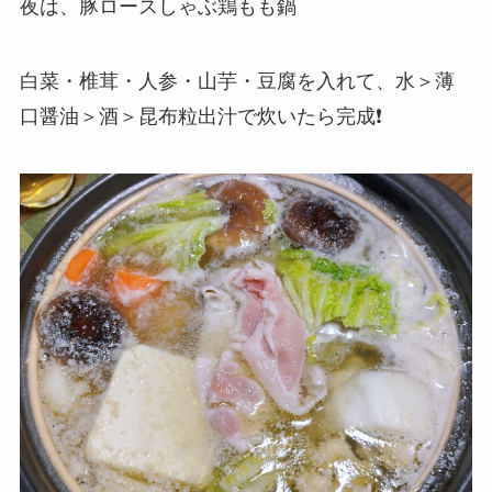
夜は、豚ロースしゃぶ鶏もも鍋
白菜・椎茸・人参・山芋・豆腐を入れて、水＞薄
口醤油＞酒＞昆布粒出汁で炊いたら完成❗️