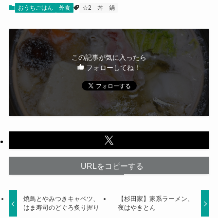
おうちごはん
外食
☆2
丼
鍋
この記事が気に入ったら
フォローしてね！
URLをコピーする
焼鳥とやみつきキャベツ、
【杉田家】家系ラーメン、
はま寿司のどぐろ炙り握り
夜はやきとん