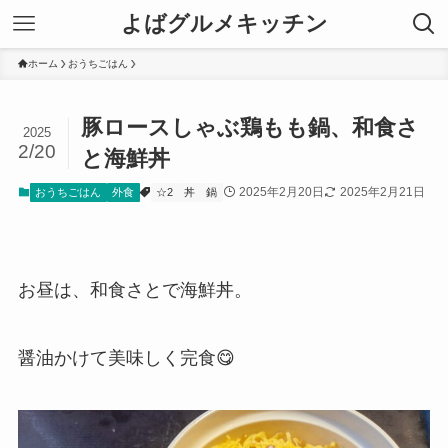
よばグルメキッチン
ホーム
おうちごはん
豚ロースしゃぶ鶏もも鍋、和食さ
2025
2/20
と海鮮丼
2025年2月20日
2025年2月21日
おうちごはん
外食
☆2
丼
鍋
お昼は、和食さとで海鮮丼。
醤油かけて美味しく完食😋