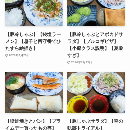
【豚冷しゃぶ】【袋塩ラー
【豚冷しゃぶとアボカドサ
メン】【息子と留守番でひ
ラダ】【プルコギピザ】
たすら絵描き】
【小療クラス説明】【夏暑
すぎ】
2026年7月20日
2026年7月15日
【塩鮭焼きとパン】【プラ
【豚しゃぶサラダ】【空の
イムデー買ったもの等】
軌跡トライアル】