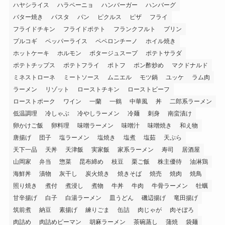
ハヤシライス
ハラペーニョ
ハンバーガー
ハンバーグ
バター焼き
パスタ
パン
ピクルス
ピザ
フライ
フライドチキン
フライドポテト
フランクフルト
プリン
プルコギ
ペッパーライス
ペペロンチーノ
ホイル焼き
ホットケーキ
ホルモン
ポタージュスープ
ポテトサラダ
ポテトチップス
ポテトフライ
ポトフ
ポン酢炒め
マクドナルド
ミネストローネ
ミートソース
ムニエル
モツ鍋
ユッケ
ラム肉
ラーメン
リゾット
ローストチキン
ローストビーフ
ローストポーク
ワイン
一蘭
一鶴
中華風
丼
二郎系ラーメン
低温調理
冷しゃぶ
冷やしラーメン
冷麺
刺身
南蛮漬け
卵かけご飯
卵料理
味噌ラーメン
味噌汁
味噌焼き
和え物
唐揚げ
団子
塩ラーメン
塩焼き
塩煮
塩茹
天ぷら
天下一品
天丼
天津飯
実家飯
家系ラーメン
寿司
居酒屋
山岡家
弁当
惣菜
昆布締め
枝豆
栗ご飯
株主優待
油淋鶏
海鮮丼
漬物
灰干し
炭火焼き
焼きそば
焼売
焼肉
焼鳥
照り焼き
煮付
煮浸し
煮物
牛丼
牛肉
牛骨ラーメン
牡蠣
甘辛揚げ
白子
白湯ラーメン
皿うどん
磯辺揚げ
竜田揚げ
筑前煮
納豆
素揚げ
練りごま
缶詰
肉じゃが
肉そぼろ
肉詰め
肉詰めピーマン
胡麻ラーメン
茶碗蒸し
蒲焼
袋麺