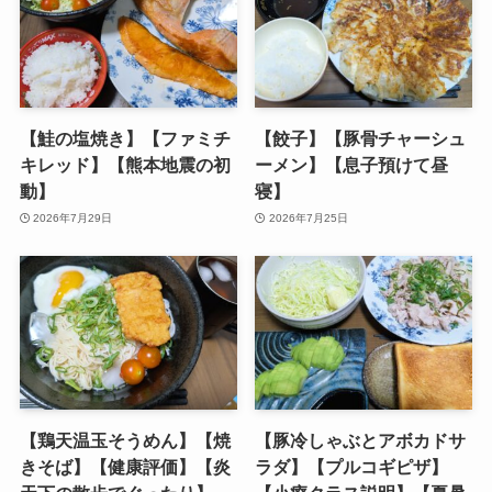
【鮭の塩焼き】【ファミチ
【餃子】【豚骨チャーシュ
キレッド】【熊本地震の初
ーメン】【息子預けて昼
動】
寝】
2026年7月29日
2026年7月25日
【鶏天温玉そうめん】【焼
【豚冷しゃぶとアボカドサ
きそば】【健康評価】【炎
ラダ】【プルコギピザ】