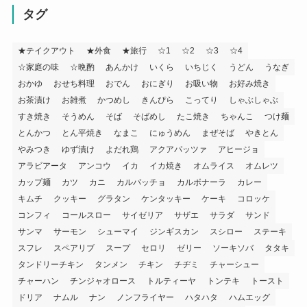
タグ
★テイクアウト
★外食
★旅行
☆1
☆2
☆3
☆4
☆家庭の味
☆晩酌
あんかけ
いくら
いちじく
うどん
うなぎ
おかゆ
おせち料理
おでん
おにぎり
お吸い物
お好み焼き
お茶漬け
お雑煮
かつめし
きんぴら
こってり
しゃぶしゃぶ
すき焼き
そうめん
そば
そばめし
たこ焼き
ちゃんこ
つけ麺
とんかつ
とん平焼き
なまこ
にゅうめん
まぜそば
やきとん
やみつき
ゆず漬け
よだれ鶏
アクアパッツァ
アヒージョ
アラビアータ
アンコウ
イカ
イカ焼き
オムライス
オムレツ
カップ麺
カツ
カニ
カルパッチョ
カルボナーラ
カレー
キムチ
クッキー
グラタン
ケンタッキー
ケーキ
コロッケ
コンフィ
コールスロー
サイゼリア
サザエ
サラダ
サンド
サンマ
サーモン
シューマイ
ジンギスカン
スシロー
ステーキ
スフレ
スペアリブ
スープ
セロリ
ゼリー
ソーキソバ
タタキ
タンドリーチキン
タンメン
チキン
チヂミ
チャーシュー
チャーハン
チンジャオロース
トルティーヤ
トンテキ
トースト
ドリア
ナムル
ナン
ノンフライヤー
ハタハタ
ハムエッグ