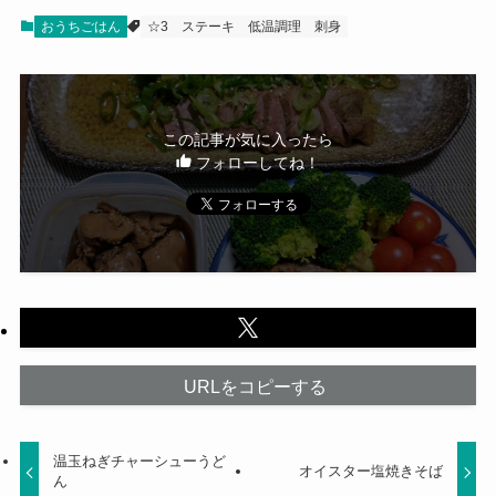
おうちごはん
☆3
ステーキ
低温調理
刺身
この記事が気に入ったら
フォローしてね！
URLをコピーする
温玉ねぎチャーシューうど
オイスター塩焼きそば
ん