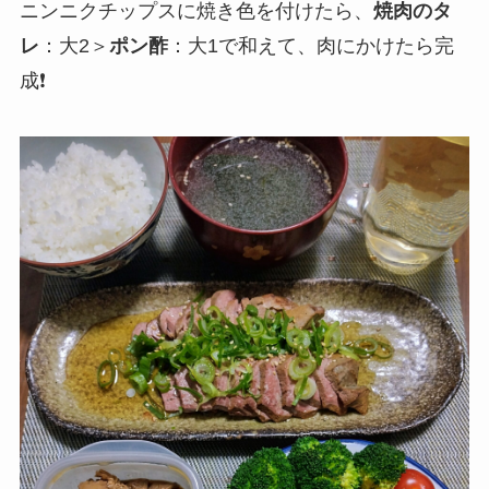
ニンニクチップスに焼き色を付けたら、
焼肉のタ
レ
：大2＞
ポン酢
：大1で和えて、肉にかけたら完
成❗