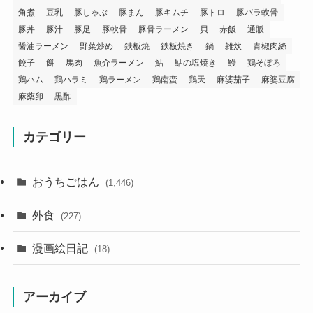
角煮
豆乳
豚しゃぶ
豚まん
豚キムチ
豚トロ
豚バラ軟骨
豚丼
豚汁
豚足
豚軟骨
豚骨ラーメン
貝
赤飯
通販
醤油ラーメン
野菜炒め
鉄板焼
鉄板焼き
鍋
雑炊
青椒肉絲
餃子
餅
馬肉
魚介ラーメン
鮎
鮎の塩焼き
鰻
鶏そぼろ
鶏ハム
鶏ハラミ
鶏ラーメン
鶏南蛮
鶏天
麻婆茄子
麻婆豆腐
麻薬卵
黒酢
カテゴリー
おうちごはん
(1,446)
外食
(227)
漫画絵日記
(18)
アーカイブ