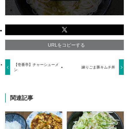
URLをコピーする
【壱番亭】チャーシューメ
練りごま豚キムチ丼
ン
関連記事