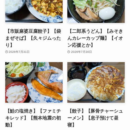
【市販麻婆豆腐餃子】【袋
【二郎系うどん】【みそき
まぜそば】【久々ジムった
んカレーカップ麺】【イオ
り】
ン応援とか】
2026年7月31日
2026年7月30日
【鮭の塩焼き】【ファミチ
【餃子】【豚骨チャーシュ
キレッド】【熊本地震の初
ーメン】【息子預けて昼
動】
寝】