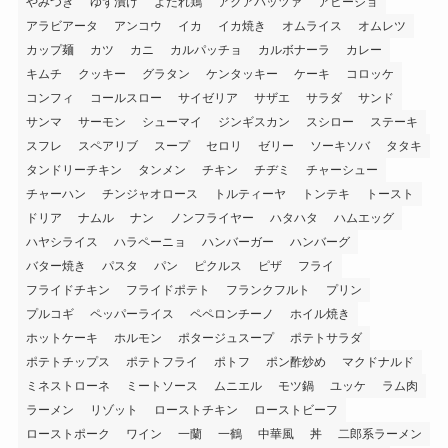
やみつき
ゆず漬け
よだれ鶏
アクアパッツァ
アヒージョ
アラビアータ
アンコウ
イカ
イカ焼き
オムライス
オムレツ
カップ麺
カツ
カニ
カルパッチョ
カルボナーラ
カレー
キムチ
クッキー
グラタン
ケンタッキー
ケーキ
コロッケ
コンフィ
コールスロー
サイゼリア
サザエ
サラダ
サンド
サンマ
サーモン
シューマイ
ジンギスカン
スシロー
ステーキ
スフレ
スペアリブ
スープ
セロリ
ゼリー
ソーキソバ
タタキ
タンドリーチキン
タンメン
チキン
チヂミ
チャーシュー
チャーハン
チンジャオロース
トルティーヤ
トンテキ
トースト
ドリア
ナムル
ナン
ノンフライヤー
ハタハタ
ハムエッグ
ハヤシライス
ハラペーニョ
ハンバーガー
ハンバーグ
バター焼き
パスタ
パン
ピクルス
ピザ
フライ
フライドチキン
フライドポテト
フランクフルト
プリン
プルコギ
ペッパーライス
ペペロンチーノ
ホイル焼き
ホットケーキ
ホルモン
ポタージュスープ
ポテトサラダ
ポテトチップス
ポテトフライ
ポトフ
ポン酢炒め
マクドナルド
ミネストローネ
ミートソース
ムニエル
モツ鍋
ユッケ
ラム肉
ラーメン
リゾット
ローストチキン
ローストビーフ
ローストポーク
ワイン
一蘭
一鶴
中華風
丼
二郎系ラーメン