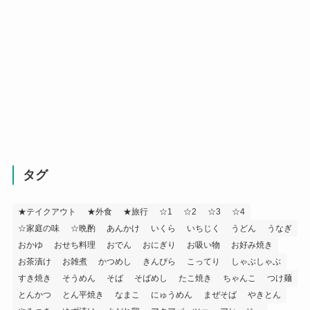
タグ
★テイクアウト
★外食
★旅行
☆1
☆2
☆3
☆4
☆家庭の味
☆晩酌
あんかけ
いくら
いちじく
うどん
うなぎ
おかゆ
おせち料理
おでん
おにぎり
お吸い物
お好み焼き
お茶漬け
お雑煮
かつめし
きんぴら
こってり
しゃぶしゃぶ
すき焼き
そうめん
そば
そばめし
たこ焼き
ちゃんこ
つけ麺
とんかつ
とん平焼き
なまこ
にゅうめん
まぜそば
やきとん