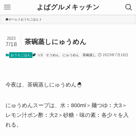
よばグルメキッチン
ホーム
おうちごはん
2023
茶碗蒸しにゅうめん
7/18
2023年7月18日
おうちごはん
☆3
そうめん
にゅうめん
茶碗蒸し
今夜は、茶碗蒸しにゅうめん🐣
にゅうめんスープは、水︰800ml＞麺つゆ︰大3＞
レモン汁ポン酢︰大2＞砂糖・味の素︰各少々を入
れる。