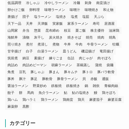
低温調理
冷しゃぶ
冷やしラーメン
冷麺
刺身
南蛮漬け
卵かけご飯
卵料理
味噌ラーメン
味噌汁
味噌焼き
和え物
唐揚げ
団子
塩ラーメン
塩焼き
塩煮
塩茹
天ぷら
天下一品
天丼
天津飯
実家飯
家系ラーメン
寿司
居酒屋
山岡家
弁当
惣菜
昆布締め
枝豆
栗ご飯
株主優待
油淋鶏
海鮮丼
漬物
灰干し
炭火焼き
焼きそば
焼売
焼肉
焼鳥
照り焼き
煮付
煮浸し
煮物
牛丼
牛肉
牛骨ラーメン
牡蠣
甘辛揚げ
白子
白湯ラーメン
皿うどん
磯辺揚げ
竜田揚げ
筑前煮
納豆
素揚げ
練りごま
缶詰
肉じゃが
肉そぼろ
肉詰め
肉詰めピーマン
胡麻ラーメン
茶碗蒸し
蒲焼
袋麺
角煮
豆乳
豚しゃぶ
豚まん
豚キムチ
豚トロ
豚バラ軟骨
豚丼
豚汁
豚足
豚軟骨
豚骨ラーメン
貝
赤飯
通販
醤油ラーメン
野菜炒め
鉄板焼
鉄板焼き
鍋
雑炊
青椒肉絲
餃子
餅
馬肉
魚介ラーメン
鮎
鮎の塩焼き
鰻
鶏そぼろ
鶏ハム
鶏ハラミ
鶏ラーメン
鶏南蛮
鶏天
麻婆茄子
麻婆豆腐
麻薬卵
黒酢
カテゴリー