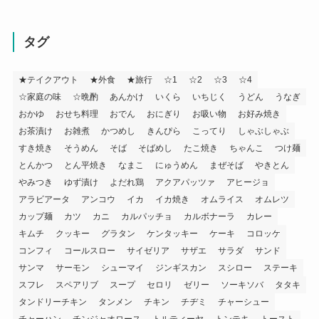
タグ
★テイクアウト
★外食
★旅行
☆1
☆2
☆3
☆4
☆家庭の味
☆晩酌
あんかけ
いくら
いちじく
うどん
うなぎ
おかゆ
おせち料理
おでん
おにぎり
お吸い物
お好み焼き
お茶漬け
お雑煮
かつめし
きんぴら
こってり
しゃぶしゃぶ
すき焼き
そうめん
そば
そばめし
たこ焼き
ちゃんこ
つけ麺
とんかつ
とん平焼き
なまこ
にゅうめん
まぜそば
やきとん
やみつき
ゆず漬け
よだれ鶏
アクアパッツァ
アヒージョ
アラビアータ
アンコウ
イカ
イカ焼き
オムライス
オムレツ
カップ麺
カツ
カニ
カルパッチョ
カルボナーラ
カレー
キムチ
クッキー
グラタン
ケンタッキー
ケーキ
コロッケ
コンフィ
コールスロー
サイゼリア
サザエ
サラダ
サンド
サンマ
サーモン
シューマイ
ジンギスカン
スシロー
ステーキ
スフレ
スペアリブ
スープ
セロリ
ゼリー
ソーキソバ
タタキ
タンドリーチキン
タンメン
チキン
チヂミ
チャーシュー
チャーハン
チンジャオロース
トルティーヤ
トンテキ
トースト