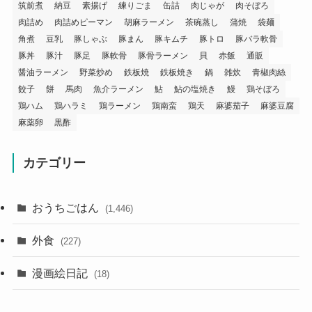
筑前煮
納豆
素揚げ
練りごま
缶詰
肉じゃが
肉そぼろ
肉詰め
肉詰めピーマン
胡麻ラーメン
茶碗蒸し
蒲焼
袋麺
角煮
豆乳
豚しゃぶ
豚まん
豚キムチ
豚トロ
豚バラ軟骨
豚丼
豚汁
豚足
豚軟骨
豚骨ラーメン
貝
赤飯
通販
醤油ラーメン
野菜炒め
鉄板焼
鉄板焼き
鍋
雑炊
青椒肉絲
餃子
餅
馬肉
魚介ラーメン
鮎
鮎の塩焼き
鰻
鶏そぼろ
鶏ハム
鶏ハラミ
鶏ラーメン
鶏南蛮
鶏天
麻婆茄子
麻婆豆腐
麻薬卵
黒酢
カテゴリー
おうちごはん
(1,446)
外食
(227)
漫画絵日記
(18)