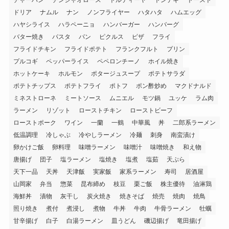
ドリア
ナムル
ナン
ノンフライヤー
ハタハタ
ハムエッグ
ハヤシライス
ハラペーニョ
ハンバーガー
ハンバーグ
バター焼き
パスタ
パン
ピクルス
ピザ
フライ
フライドチキン
フライドポテト
フランクフルト
プリン
プルコギ
ペッパーライス
ペペロンチーノ
ホイル焼き
ホットケーキ
ホルモン
ポタージュスープ
ポテトサラダ
ポテトチップス
ポテトフライ
ポトフ
ポン酢炒め
マクドナルド
ミネストローネ
ミートソース
ムニエル
モツ鍋
ユッケ
ラム肉
ラーメン
リゾット
ローストチキン
ローストビーフ
ローストポーク
ワイン
一蘭
一鶴
中華風
丼
二郎系ラーメン
低温調理
冷しゃぶ
冷やしラーメン
冷麺
刺身
南蛮漬け
卵かけご飯
卵料理
味噌ラーメン
味噌汁
味噌焼き
和え物
唐揚げ
団子
塩ラーメン
塩焼き
塩煮
塩茹
天ぷら
天下一品
天丼
天津飯
実家飯
家系ラーメン
寿司
居酒屋
山岡家
弁当
惣菜
昆布締め
枝豆
栗ご飯
株主優待
油淋鶏
海鮮丼
漬物
灰干し
炭火焼き
焼きそば
焼売
焼肉
焼鳥
照り焼き
煮付
煮浸し
煮物
牛丼
牛肉
牛骨ラーメン
牡蠣
甘辛揚げ
白子
白湯ラーメン
皿うどん
磯辺揚げ
竜田揚げ