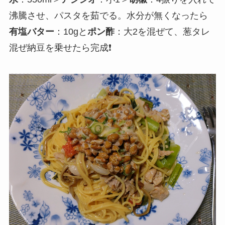
沸騰させ、パスタを茹でる。水分が無くなったら
有塩バター
：10gと
ポン酢
：大2を混ぜて、葱タレ
混ぜ納豆を乗せたら完成❗