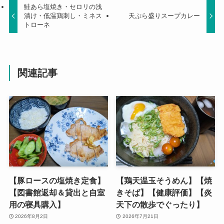
鮭あら塩焼き・セロリの浅
漬け・低温鶏刺し・ミネス
天ぷら盛りスープカレー
トローネ
関連記事
【豚ロースの塩焼き定食】
【鶏天温玉そうめん】【焼
【図書館返却＆貸出と自室
きそば】【健康評価】【炎
用の寝具購入】
天下の散歩でぐったり】
2026年8月2日
2026年7月21日