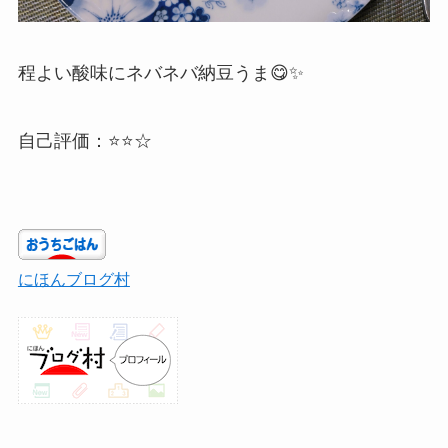
程よい酸味にネバネバ納豆うま😋✨
自己評価：⭐⭐☆
にほんブログ村