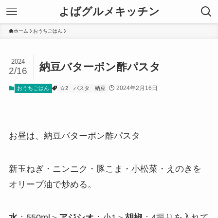
よばグルメキッチン
ホーム
おうちごはん
2024
納豆バターポン酢パスタ
2/16
2024年2月16日
おうちごはん
☆2
パスタ
納豆
お昼は、納豆バターポン酢パスタ
新玉ねぎ・ニンニク・豚こま・小松菜・えのきを
オリーブ油で炒める。
水
：550ml＞
アジシオ
：小1＞
胡椒
：4振りを入れて