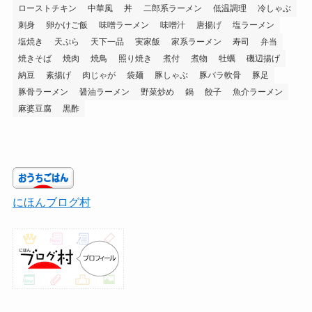
ローストチキン
中華風
丼
二郎系ラーメン
低温調理
冷しゃぶ
刺身
卵かけご飯
味噌ラーメン
味噌汁
唐揚げ
塩ラーメン
塩焼き
天ぷら
天下一品
実家飯
家系ラーメン
寿司
弁当
焼きそば
焼肉
焼鳥
照り焼き
煮付
煮物
牡蠣
磯辺揚げ
納豆
素揚げ
肉じゃが
袋麺
豚しゃぶ
豚バラ軟骨
豚足
豚骨ラーメン
醤油ラーメン
野菜炒め
鍋
餃子
魚介ラーメン
麻婆豆腐
黒酢
にほんブログ村