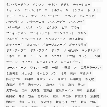
タンドリーチキン
タンメン
チキン
チヂミ
チャーシュー
チャーハン
チンジャオロース
トルティーヤ
トンテキ
トースト
ドリア
ナムル
ナン
ノンフライヤー
ハタハタ
ハムエッグ
ハヤシライス
ハラペーニョ
ハンバーガー
ハンバーグ
バター焼き
パスタ
パン
ピクルス
ピザ
フライ
フライドチキン
フライドポテト
フランクフルト
プリン
プルコギ
ペッパーライス
ペペロンチーノ
ホイル焼き
ホットケーキ
ホルモン
ポタージュスープ
ポテトサラダ
ポテトチップス
ポテトフライ
ポトフ
ポン酢炒め
マクドナルド
ミネストローネ
ミートソース
ムニエル
モツ鍋
ユッケ
ラム肉
ラーメン
リゾット
ローストチキン
ローストビーフ
ローストポーク
ワイン
一蘭
一鶴
中華風
丼
二郎系ラーメン
低温調理
冷しゃぶ
冷やしラーメン
冷麺
刺身
南蛮漬け
卵かけご飯
卵料理
味噌ラーメン
味噌汁
味噌焼き
和え物
唐揚げ
団子
塩ラーメン
塩焼き
塩煮
塩茹
天ぷら
天下一品
天丼
天津飯
実家飯
家系ラーメン
寿司
居酒屋
山岡家
弁当
惣菜
昆布締め
枝豆
栗ご飯
株主優待
油淋鶏
海鮮丼
漬物
灰干し
炭火焼き
焼きそば
焼売
焼肉
焼鳥