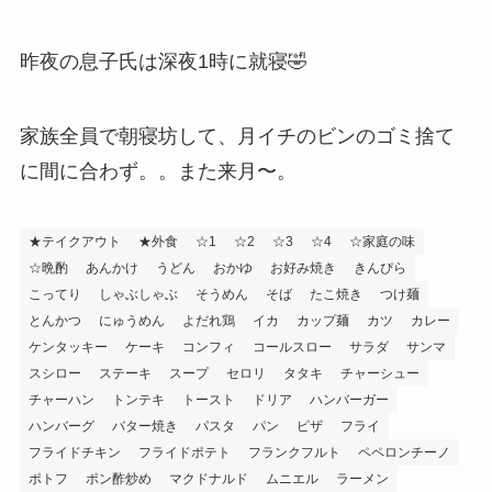
昨夜の息子氏は深夜1時に就寝🤣
家族全員で朝寝坊して、月イチのビンのゴミ捨て
に間に合わず。。また来月〜。
★テイクアウト
★外食
☆1
☆2
☆3
☆4
☆家庭の味
☆晩酌
あんかけ
うどん
おかゆ
お好み焼き
きんぴら
こってり
しゃぶしゃぶ
そうめん
そば
たこ焼き
つけ麺
とんかつ
にゅうめん
よだれ鶏
イカ
カップ麺
カツ
カレー
ケンタッキー
ケーキ
コンフィ
コールスロー
サラダ
サンマ
スシロー
ステーキ
スープ
セロリ
タタキ
チャーシュー
チャーハン
トンテキ
トースト
ドリア
ハンバーガー
ハンバーグ
バター焼き
パスタ
パン
ピザ
フライ
フライドチキン
フライドポテト
フランクフルト
ペペロンチーノ
ポトフ
ポン酢炒め
マクドナルド
ムニエル
ラーメン