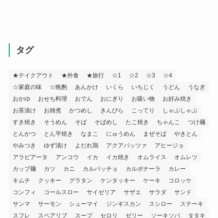
タグ
★テイクアウト
★外食
★旅行
☆1
☆2
☆3
☆4
☆家庭の味
☆晩酌
あんかけ
いくら
いちじく
うどん
うなぎ
おかゆ
おせち料理
おでん
おにぎり
お吸い物
お好み焼き
お茶漬け
お雑煮
かつめし
きんぴら
こってり
しゃぶしゃぶ
すき焼き
そうめん
そば
そばめし
たこ焼き
ちゃんこ
つけ麺
とんかつ
とん平焼き
なまこ
にゅうめん
まぜそば
やきとん
やみつき
ゆず漬け
よだれ鶏
アクアパッツァ
アヒージョ
アラビアータ
アンコウ
イカ
イカ焼き
オムライス
オムレツ
カップ麺
カツ
カニ
カルパッチョ
カルボナーラ
カレー
キムチ
クッキー
グラタン
ケンタッキー
ケーキ
コロッケ
コンフィ
コールスロー
サイゼリア
サザエ
サラダ
サンド
サンマ
サーモン
シューマイ
ジンギスカン
スシロー
ステーキ
スフレ
スペアリブ
スープ
セロリ
ゼリー
ソーキソバ
タタキ