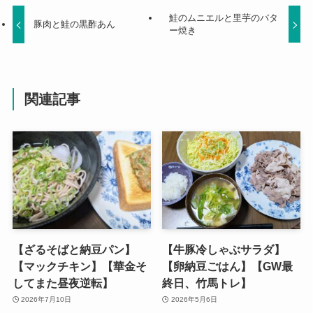
鮭のムニエルと里芋のバタ
豚肉と鮭の黒酢あん
ー焼き
関連記事
【ざるそばと納豆パン】
【牛豚冷しゃぶサラダ】
【マックチキン】【華金そ
【卵納豆ごはん】【GW最
してまた昼夜逆転】
終日、竹馬トレ】
2026年7月10日
2026年5月6日