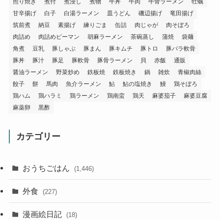
照り焼き
煮付
煮浸し
煮物
牛丼
牛肉
牛骨ラーメン
牡蠣
甘辛揚げ
白子
白湯ラーメン
皿うどん
磯辺揚げ
竜田揚げ
筑前煮
納豆
素揚げ
練りごま
缶詰
肉じゃが
肉そぼろ
肉詰め
肉詰めピーマン
胡麻ラーメン
茶碗蒸し
蒲焼
袋麺
角煮
豆乳
豚しゃぶ
豚まん
豚キムチ
豚トロ
豚バラ軟骨
豚丼
豚汁
豚足
豚軟骨
豚骨ラーメン
貝
赤飯
通販
醤油ラーメン
野菜炒め
鉄板焼
鉄板焼き
鍋
雑炊
青椒肉絲
餃子
餅
馬肉
魚介ラーメン
鮎
鮎の塩焼き
鰻
鶏そぼろ
鶏ハム
鶏ハラミ
鶏ラーメン
鶏南蛮
鶏天
麻婆茄子
麻婆豆腐
麻薬卵
黒酢
カテゴリー
おうちごはん
(1,446)
外食
(227)
漫画絵日記
(18)