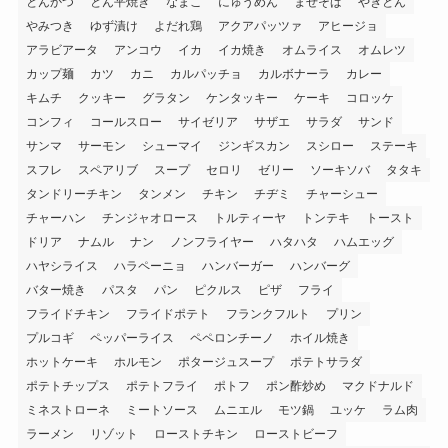
とんかつ
とん平焼き
なまこ
にゅうめん
まぜそば
やきとん
やみつき
ゆず漬け
よだれ鶏
アクアパッツァ
アヒージョ
アラビアータ
アンコウ
イカ
イカ焼き
オムライス
オムレツ
カップ麺
カツ
カニ
カルパッチョ
カルボナーラ
カレー
キムチ
クッキー
グラタン
ケンタッキー
ケーキ
コロッケ
コンフィ
コールスロー
サイゼリア
サザエ
サラダ
サンド
サンマ
サーモン
シューマイ
ジンギスカン
スシロー
ステーキ
スフレ
スペアリブ
スープ
セロリ
ゼリー
ソーキソバ
タタキ
タンドリーチキン
タンメン
チキン
チヂミ
チャーシュー
チャーハン
チンジャオロース
トルティーヤ
トンテキ
トースト
ドリア
ナムル
ナン
ノンフライヤー
ハタハタ
ハムエッグ
ハヤシライス
ハラペーニョ
ハンバーガー
ハンバーグ
バター焼き
パスタ
パン
ピクルス
ピザ
フライ
フライドチキン
フライドポテト
フランクフルト
プリン
プルコギ
ペッパーライス
ペペロンチーノ
ホイル焼き
ホットケーキ
ホルモン
ポタージュスープ
ポテトサラダ
ポテトチップス
ポテトフライ
ポトフ
ポン酢炒め
マクドナルド
ミネストローネ
ミートソース
ムニエル
モツ鍋
ユッケ
ラム肉
ラーメン
リゾット
ローストチキン
ローストビーフ