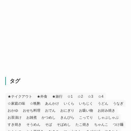
タグ
★テイクアウト
★外食
★旅行
☆1
☆2
☆3
☆4
☆家庭の味
☆晩酌
あんかけ
いくら
いちじく
うどん
うなぎ
おかゆ
おせち料理
おでん
おにぎり
お吸い物
お好み焼き
お茶漬け
お雑煮
かつめし
きんぴら
こってり
しゃぶしゃぶ
すき焼き
そうめん
そば
そばめし
たこ焼き
ちゃんこ
つけ麺