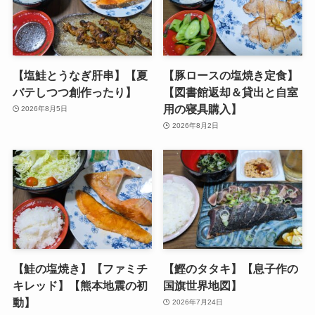
【塩鮭とうなぎ肝串】【夏
【豚ロースの塩焼き定食】
バテしつつ創作ったり】
【図書館返却＆貸出と自室
用の寝具購入】
2026年8月5日
2026年8月2日
【鮭の塩焼き】【ファミチ
【鰹のタタキ】【息子作の
キレッド】【熊本地震の初
国旗世界地図】
動】
2026年7月24日