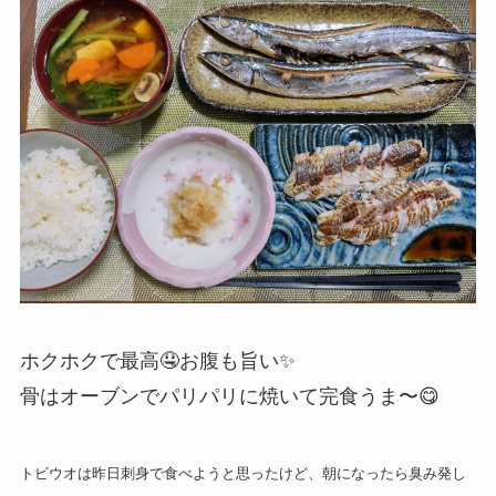
ホクホクで最高🤤お腹も旨い✨️
骨はオーブンでパリパリに焼いて完食うま〜😋
トビウオは昨日刺身で食べようと思ったけど、朝になったら臭み発し