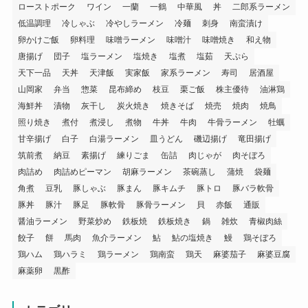
ローストポーク
ワイン
一蘭
一鶴
中華風
丼
二郎系ラーメン
低温調理
冷しゃぶ
冷やしラーメン
冷麺
刺身
南蛮漬け
卵かけご飯
卵料理
味噌ラーメン
味噌汁
味噌焼き
和え物
唐揚げ
団子
塩ラーメン
塩焼き
塩煮
塩茹
天ぷら
天下一品
天丼
天津飯
実家飯
家系ラーメン
寿司
居酒屋
山岡家
弁当
惣菜
昆布締め
枝豆
栗ご飯
株主優待
油淋鶏
海鮮丼
漬物
灰干し
炭火焼き
焼きそば
焼売
焼肉
焼鳥
照り焼き
煮付
煮浸し
煮物
牛丼
牛肉
牛骨ラーメン
牡蠣
甘辛揚げ
白子
白湯ラーメン
皿うどん
磯辺揚げ
竜田揚げ
筑前煮
納豆
素揚げ
練りごま
缶詰
肉じゃが
肉そぼろ
肉詰め
肉詰めピーマン
胡麻ラーメン
茶碗蒸し
蒲焼
袋麺
角煮
豆乳
豚しゃぶ
豚まん
豚キムチ
豚トロ
豚バラ軟骨
豚丼
豚汁
豚足
豚軟骨
豚骨ラーメン
貝
赤飯
通販
醤油ラーメン
野菜炒め
鉄板焼
鉄板焼き
鍋
雑炊
青椒肉絲
餃子
餅
馬肉
魚介ラーメン
鮎
鮎の塩焼き
鰻
鶏そぼろ
鶏ハム
鶏ハラミ
鶏ラーメン
鶏南蛮
鶏天
麻婆茄子
麻婆豆腐
麻薬卵
黒酢