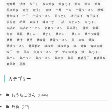
海鮮丼
漬物
灰干し
炭火焼き
焼きそば
焼売
焼肉
焼鳥
照り焼き
煮付
煮浸し
煮物
牛丼
牛肉
牛骨ラーメン
牡蠣
甘辛揚げ
白子
白湯ラーメン
皿うどん
磯辺揚げ
竜田揚げ
筑前煮
納豆
素揚げ
練りごま
缶詰
肉じゃが
肉そぼろ
肉詰め
肉詰めピーマン
胡麻ラーメン
茶碗蒸し
蒲焼
袋麺
角煮
豆乳
豚しゃぶ
豚まん
豚キムチ
豚トロ
豚バラ軟骨
豚丼
豚汁
豚足
豚軟骨
豚骨ラーメン
貝
赤飯
通販
醤油ラーメン
野菜炒め
鉄板焼
鉄板焼き
鍋
雑炊
青椒肉絲
餃子
餅
馬肉
魚介ラーメン
鮎
鮎の塩焼き
鰻
鶏そぼろ
鶏ハム
鶏ハラミ
鶏ラーメン
鶏南蛮
鶏天
麻婆茄子
麻婆豆腐
麻薬卵
黒酢
カテゴリー
おうちごはん
(1,446)
外食
(227)