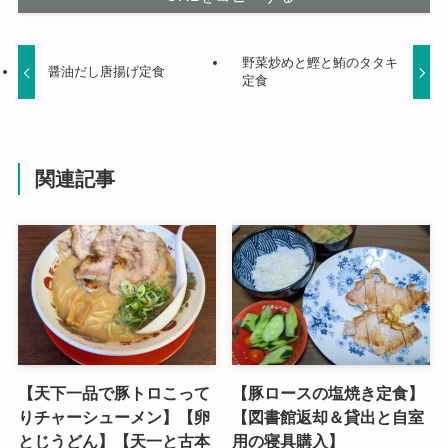
野菜炒めと鰹と鮪のタタキ
醤油だし唐揚げ定食
定食
関連記事
【天下一品で豚トロこって
【豚ロースの塩焼き定食】
りチャーシューメン】【卵
【図書館返却＆貸出と自室
とじうどん】【天一と古本
用の寝具購入】