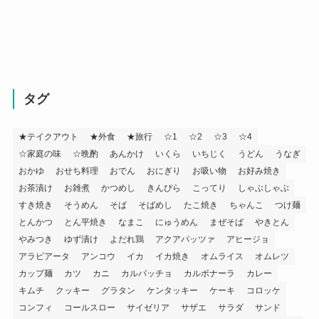
タグ
★テイクアウト
★外食
★旅行
☆1
☆2
☆3
☆4
☆家庭の味
☆晩酌
あんかけ
いくら
いちじく
うどん
うなぎ
おかゆ
おせち料理
おでん
おにぎり
お吸い物
お好み焼き
お茶漬け
お雑煮
かつめし
きんぴら
こってり
しゃぶしゃぶ
すき焼き
そうめん
そば
そばめし
たこ焼き
ちゃんこ
つけ麺
とんかつ
とん平焼き
なまこ
にゅうめん
まぜそば
やきとん
やみつき
ゆず漬け
よだれ鶏
アクアパッツァ
アヒージョ
アラビアータ
アンコウ
イカ
イカ焼き
オムライス
オムレツ
カップ麺
カツ
カニ
カルパッチョ
カルボナーラ
カレー
キムチ
クッキー
グラタン
ケンタッキー
ケーキ
コロッケ
コンフィ
コールスロー
サイゼリア
サザエ
サラダ
サンド