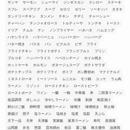
サンマ
サーモン
シューマイ
ジンギスカン
スシロー
ステーキ
スフレ
スペアリブ
スープ
セロリ
ゼリー
ソーキソバ
タタキ
タンドリーチキン
タンメン
チキン
チヂミ
チャーシュー
チャーハン
チンジャオロース
トルティーヤ
トンテキ
トースト
ドリア
ナムル
ナン
ノンフライヤー
ハタハタ
ハムエッグ
ハヤシライス
ハラペーニョ
ハンバーガー
ハンバーグ
バター焼き
パスタ
パン
ピクルス
ピザ
フライ
フライドチキン
フライドポテト
フランクフルト
プリン
プルコギ
ペッパーライス
ペペロンチーノ
ホイル焼き
ホットケーキ
ホルモン
ポタージュスープ
ポテトサラダ
ポテトチップス
ポテトフライ
ポトフ
ポン酢炒め
マクドナルド
ミネストローネ
ミートソース
ムニエル
モツ鍋
ユッケ
ラム肉
ラーメン
リゾット
ローストチキン
ローストビーフ
ローストポーク
ワイン
一蘭
一鶴
中華風
丼
二郎系ラーメン
低温調理
冷しゃぶ
冷やしラーメン
冷麺
刺身
南蛮漬け
卵かけご飯
卵料理
味噌ラーメン
味噌汁
味噌焼き
和え物
唐揚げ
団子
塩ラーメン
塩焼き
塩煮
塩茹
天ぷら
天下一品
天丼
天津飯
実家飯
家系ラーメン
寿司
居酒屋
山岡家
弁当
惣菜
昆布締め
枝豆
栗ご飯
株主優待
油淋鶏