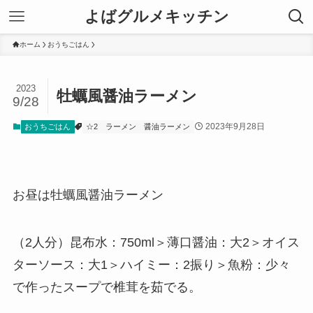
よばグルメキッチン
ホーム
おうちごはん
2023
牡蠣風醤油ラーメン
9/28
2023年9月28日
おうちごはん
☆2
ラーメン
醤油ラーメン
お昼は牡蠣風醤油ラーメン
（2人分）昆布水：750ml＞薄口醤油：大2＞オイス
ターソース：大1＞ハイミー：2振り＞魚粉：少々
で作ったスープで椎茸を茹でる。