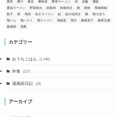
豚丼
豚汁
豚足
豚軟骨
豚骨ラーメン
貝
赤飯
通販
醤油ラーメン
野菜炒め
鉄板焼
鉄板焼き
鍋
雑炊
青椒肉絲
餃子
餅
馬肉
魚介ラーメン
鮎
鮎の塩焼き
鰻
鶏そぼろ
鶏ハム
鶏ハラミ
鶏ラーメン
鶏南蛮
鶏天
麻婆茄子
麻婆豆腐
麻薬卵
黒酢
カテゴリー
おうちごはん
(1,446)
外食
(227)
漫画絵日記
(18)
アーカイブ