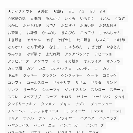
★テイクアウト
★外食
★旅行
☆1
☆2
☆3
☆4
☆家庭の味
☆晩酌
あんかけ
いくら
いちじく
うどん
うなぎ
おかゆ
おせち料理
おでん
おにぎり
お吸い物
お好み焼き
お茶漬け
お雑煮
かつめし
きんぴら
こってり
しゃぶしゃぶ
すき焼き
そうめん
そば
そばめし
たこ焼き
ちゃんこ
つけ麺
とんかつ
とん平焼き
なまこ
にゅうめん
まぜそば
やきとん
やみつき
ゆず漬け
よだれ鶏
アクアパッツァ
アヒージョ
アラビアータ
アンコウ
イカ
イカ焼き
オムライス
オムレツ
カップ麺
カツ
カニ
カルパッチョ
カルボナーラ
カレー
キムチ
クッキー
グラタン
ケンタッキー
ケーキ
コロッケ
コンフィ
コールスロー
サイゼリア
サザエ
サラダ
サンド
サンマ
サーモン
シューマイ
ジンギスカン
スシロー
ステーキ
スフレ
スペアリブ
スープ
セロリ
ゼリー
ソーキソバ
タタキ
タンドリーチキン
タンメン
チキン
チヂミ
チャーシュー
チャーハン
チンジャオロース
トルティーヤ
トンテキ
トースト
ドリア
ナムル
ナン
ノンフライヤー
ハタハタ
ハムエッグ
ハヤシライス
ハラペーニョ
ハンバーガー
ハンバーグ
バター焼き
パスタ
パン
ピクルス
ピザ
フライ