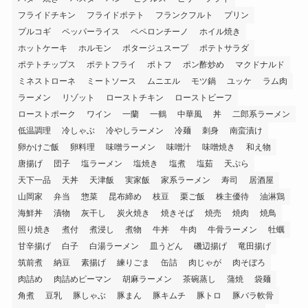
フライドチキン
フライドポテト
フランクフルト
プリン
プルコギ
ペッパーライス
ペペロンチーノ
ホイル焼き
ホットケーキ
ホルモン
ポタージュスープ
ポテトサラダ
ポテトチップス
ポテトフライ
ポトフ
ポン酢炒め
マクドナルド
ミネストローネ
ミートソース
ムニエル
モツ鍋
ユッケ
ラム肉
ラーメン
リゾット
ローストチキン
ローストビーフ
ローストポーク
ワイン
一蘭
一鶴
中華風
丼
二郎系ラーメン
低温調理
冷しゃぶ
冷やしラーメン
冷麺
刺身
南蛮漬け
卵かけご飯
卵料理
味噌ラーメン
味噌汁
味噌焼き
和え物
唐揚げ
団子
塩ラーメン
塩焼き
塩煮
塩茹
天ぷら
天下一品
天丼
天津飯
実家飯
家系ラーメン
寿司
居酒屋
山岡家
弁当
惣菜
昆布締め
枝豆
栗ご飯
株主優待
油淋鶏
海鮮丼
漬物
灰干し
炭火焼き
焼きそば
焼売
焼肉
焼鳥
照り焼き
煮付
煮浸し
煮物
牛丼
牛肉
牛骨ラーメン
牡蠣
甘辛揚げ
白子
白湯ラーメン
皿うどん
磯辺揚げ
竜田揚げ
筑前煮
納豆
素揚げ
練りごま
缶詰
肉じゃが
肉そぼろ
肉詰め
肉詰めピーマン
胡麻ラーメン
茶碗蒸し
蒲焼
袋麺
角煮
豆乳
豚しゃぶ
豚まん
豚キムチ
豚トロ
豚バラ軟骨