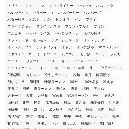
ドリア
ナムル
ナン
ノンフライヤー
ハタハタ
ハムエッグ
ハヤシライス
ハラペーニョ
ハンバーガー
ハンバーグ
バター焼き
パスタ
パン
ピクルス
ピザ
フライ
フライドチキン
フライドポテト
フランクフルト
プリン
プルコギ
ペッパーライス
ペペロンチーノ
ホイル焼き
ホットケーキ
ホルモン
ポタージュスープ
ポテトサラダ
ポテトチップス
ポテトフライ
ポトフ
ポン酢炒め
マクドナルド
ミネストローネ
ミートソース
ムニエル
モツ鍋
ユッケ
ラム肉
ラーメン
リゾット
ローストチキン
ローストビーフ
ローストポーク
ワイン
一蘭
一鶴
中華風
丼
二郎系ラーメン
低温調理
冷しゃぶ
冷やしラーメン
冷麺
刺身
南蛮漬け
卵かけご飯
卵料理
味噌ラーメン
味噌汁
味噌焼き
和え物
唐揚げ
団子
塩ラーメン
塩焼き
塩煮
塩茹
天ぷら
天下一品
天丼
天津飯
実家飯
家系ラーメン
寿司
居酒屋
山岡家
弁当
惣菜
昆布締め
枝豆
栗ご飯
株主優待
油淋鶏
海鮮丼
漬物
灰干し
炭火焼き
焼きそば
焼売
焼肉
焼鳥
照り焼き
煮付
煮浸し
煮物
牛丼
牛肉
牛骨ラーメン
牡蠣
甘辛揚げ
白子
白湯ラーメン
皿うどん
磯辺揚げ
竜田揚げ