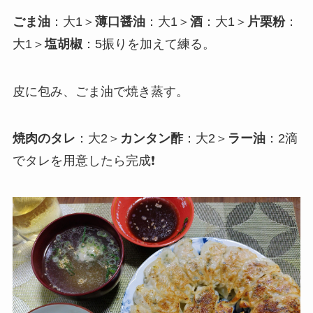
ごま油
：大1＞
薄口醤油
：大1＞
酒
：大1＞
片栗粉
：
大1＞
塩胡椒
：5振りを加えて練る。
皮に包み、ごま油で焼き蒸す。
焼肉のタレ
：大2＞
カンタン酢
：大2＞
ラー油
：2滴
でタレを用意したら完成❗