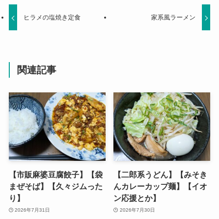
ヒラメの塩焼き定食
家系風ラーメン
関連記事
【市販麻婆豆腐餃子】【袋
【二郎系うどん】【みそき
まぜそば】【久々ジムった
んカレーカップ麺】【イオ
り】
ン応援とか】
2026年7月31日
2026年7月30日