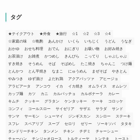
タグ
★テイクアウト
★外食
★旅行
☆1
☆2
☆3
☆4
☆家庭の味
☆晩酌
あんかけ
いくら
いちじく
うどん
うなぎ
おかゆ
おせち料理
おでん
おにぎり
お吸い物
お好み焼き
お茶漬け
お雑煮
かつめし
きんぴら
こってり
しゃぶしゃぶ
すき焼き
そうめん
そば
そばめし
たこ焼き
ちゃんこ
つけ麺
とんかつ
とん平焼き
なまこ
にゅうめん
まぜそば
やきとん
やみつき
ゆず漬け
よだれ鶏
アクアパッツァ
アヒージョ
アラビアータ
アンコウ
イカ
イカ焼き
オムライス
オムレツ
カップ麺
カツ
カニ
カルパッチョ
カルボナーラ
カレー
キムチ
クッキー
グラタン
ケンタッキー
ケーキ
コロッケ
コンフィ
コールスロー
サイゼリア
サザエ
サラダ
サンド
サンマ
サーモン
シューマイ
ジンギスカン
スシロー
ステーキ
スフレ
スペアリブ
スープ
セロリ
ゼリー
ソーキソバ
タタキ
タンドリーチキン
タンメン
チキン
チヂミ
チャーシュー
チャーハン
チンジャオロース
トルティーヤ
トンテキ
トースト