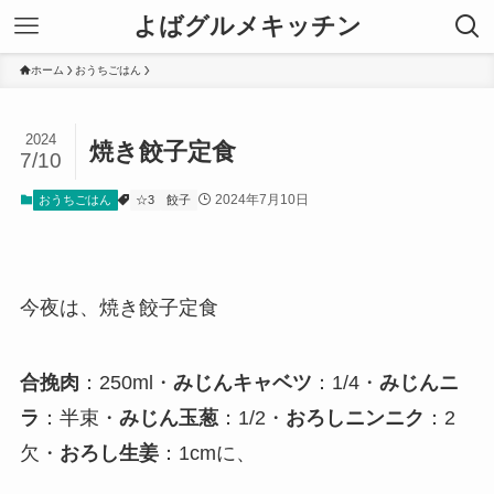
よばグルメキッチン
ホーム
おうちごはん
2024
焼き餃子定食
7/10
2024年7月10日
おうちごはん
☆3
餃子
今夜は、焼き餃子定食
合挽肉
：250ml・
みじんキャベツ
：1/4・
みじんニ
ラ
：半束・
みじん玉葱
：1/2・
おろしニンニク
：2
欠・
おろし生姜
：1cmに、