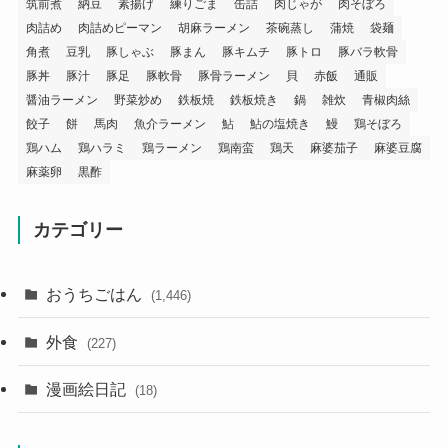
筑前煮
納豆
素揚げ
練りごま
缶詰
肉じゃが
肉そぼろ
肉詰め
肉詰めピーマン
胡麻ラーメン
茶碗蒸し
蒲焼
袋麺
角煮
豆乳
豚しゃぶ
豚まん
豚キムチ
豚トロ
豚バラ軟骨
豚丼
豚汁
豚足
豚軟骨
豚骨ラーメン
貝
赤飯
通販
醤油ラーメン
野菜炒め
鉄板焼
鉄板焼き
鍋
雑炊
青椒肉絲
餃子
餅
馬肉
魚介ラーメン
鮎
鮎の塩焼き
鰻
鶏そぼろ
鶏ハム
鶏ハラミ
鶏ラーメン
鶏南蛮
鶏天
麻婆茄子
麻婆豆腐
麻薬卵
黒酢
カテゴリー
おうちごはん
(1,446)
外食
(227)
漫画絵日記
(18)