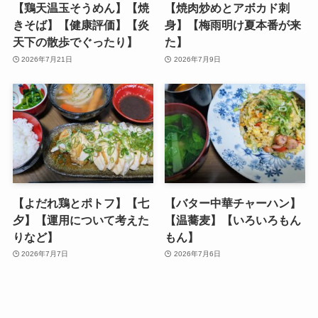
【鶏天温玉そうめん】【焼
【焼肉炒めとアボカド刺
きそば】【健康評価】【炎
身】【梅雨明け夏本番が来
天下の散歩でぐったり】
た】
2026年7月21日
2026年7月9日
【よだれ鶏とポトフ】【七
【バター中華チャーハン】
夕】【運用について考えた
【温蕎麦】【いろいろもん
りなど】
もん】
2026年7月7日
2026年7月6日