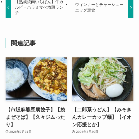
【熟成焼肉いちばん】牛カ
ウィンナーとチャーシュー
ルビ・ハラミ食べ放題ラン
エッグ定食
チ
関連記事
【市販麻婆豆腐餃子】【袋
【二郎系うどん】【みそき
まぜそば】【久々ジムった
んカレーカップ麺】【イオ
り】
ン応援とか】
2026年7月31日
2026年7月30日