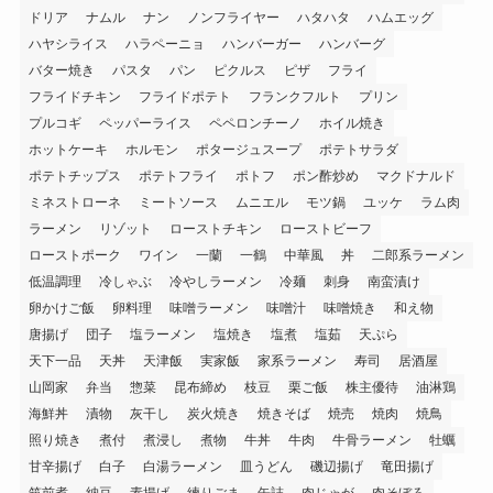
ドリア
ナムル
ナン
ノンフライヤー
ハタハタ
ハムエッグ
ハヤシライス
ハラペーニョ
ハンバーガー
ハンバーグ
バター焼き
パスタ
パン
ピクルス
ピザ
フライ
フライドチキン
フライドポテト
フランクフルト
プリン
プルコギ
ペッパーライス
ペペロンチーノ
ホイル焼き
ホットケーキ
ホルモン
ポタージュスープ
ポテトサラダ
ポテトチップス
ポテトフライ
ポトフ
ポン酢炒め
マクドナルド
ミネストローネ
ミートソース
ムニエル
モツ鍋
ユッケ
ラム肉
ラーメン
リゾット
ローストチキン
ローストビーフ
ローストポーク
ワイン
一蘭
一鶴
中華風
丼
二郎系ラーメン
低温調理
冷しゃぶ
冷やしラーメン
冷麺
刺身
南蛮漬け
卵かけご飯
卵料理
味噌ラーメン
味噌汁
味噌焼き
和え物
唐揚げ
団子
塩ラーメン
塩焼き
塩煮
塩茹
天ぷら
天下一品
天丼
天津飯
実家飯
家系ラーメン
寿司
居酒屋
山岡家
弁当
惣菜
昆布締め
枝豆
栗ご飯
株主優待
油淋鶏
海鮮丼
漬物
灰干し
炭火焼き
焼きそば
焼売
焼肉
焼鳥
照り焼き
煮付
煮浸し
煮物
牛丼
牛肉
牛骨ラーメン
牡蠣
甘辛揚げ
白子
白湯ラーメン
皿うどん
磯辺揚げ
竜田揚げ
筑前煮
納豆
素揚げ
練りごま
缶詰
肉じゃが
肉そぼろ