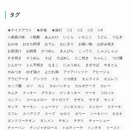
タグ
★テイクアウト
★外食
★旅行
☆1
☆2
☆3
☆4
☆家庭の味
☆晩酌
あんかけ
いくら
いちじく
うどん
うなぎ
おかゆ
おせち料理
おでん
おにぎり
お吸い物
お好み焼き
お茶漬け
お雑煮
かつめし
きんぴら
こってり
しゃぶしゃぶ
すき焼き
そうめん
そば
そばめし
たこ焼き
ちゃんこ
つけ麺
とんかつ
とん平焼き
なまこ
にゅうめん
まぜそば
やきとん
やみつき
ゆず漬け
よだれ鶏
アクアパッツァ
アヒージョ
アラビアータ
アンコウ
イカ
イカ焼き
オムライス
オムレツ
カップ麺
カツ
カニ
カルパッチョ
カルボナーラ
カレー
キムチ
クッキー
グラタン
ケンタッキー
ケーキ
コロッケ
コンフィ
コールスロー
サイゼリア
サザエ
サラダ
サンド
サンマ
サーモン
シューマイ
ジンギスカン
スシロー
ステーキ
スフレ
スペアリブ
スープ
セロリ
ゼリー
ソーキソバ
タタキ
タンドリーチキン
タンメン
チキン
チヂミ
チャーシュー
チャーハン
チンジャオロース
トルティーヤ
トンテキ
トースト