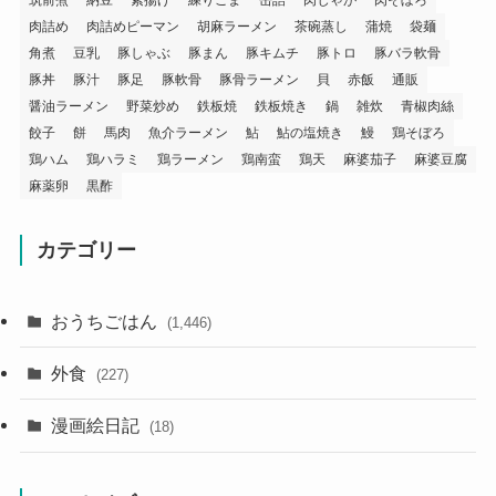
肉詰め
肉詰めピーマン
胡麻ラーメン
茶碗蒸し
蒲焼
袋麺
角煮
豆乳
豚しゃぶ
豚まん
豚キムチ
豚トロ
豚バラ軟骨
豚丼
豚汁
豚足
豚軟骨
豚骨ラーメン
貝
赤飯
通販
醤油ラーメン
野菜炒め
鉄板焼
鉄板焼き
鍋
雑炊
青椒肉絲
餃子
餅
馬肉
魚介ラーメン
鮎
鮎の塩焼き
鰻
鶏そぼろ
鶏ハム
鶏ハラミ
鶏ラーメン
鶏南蛮
鶏天
麻婆茄子
麻婆豆腐
麻薬卵
黒酢
カテゴリー
おうちごはん
(1,446)
外食
(227)
漫画絵日記
(18)