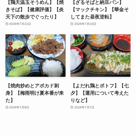
【鶏天温玉そうめん】【焼
【ざるそばと納豆パン】
きそば】【健康評価】【炎
【マックチキン】【華金そ
天下の散歩でぐったり】
してまた昼夜逆転】
2026年7月21日
2026年7月10日
【焼肉炒めとアボカド刺
【よだれ鶏とポトフ】【七
身】【梅雨明け夏本番が来
夕】【運用について考えた
た】
りなど】
2026年7月9日
2026年7月7日