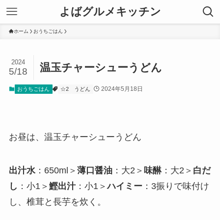
よばグルメキッチン
ホーム
おうちごはん
2024
温玉チャーシューうどん
5/18
2024年5月18日
おうちごはん
☆2
うどん
お昼は、温玉チャーシューうどん
出汁水
：650ml＞
薄口醤油
：大2＞
味醂
：大2＞
白だ
し
：小1＞
鰹出汁
：小1＞
ハイミー
：3振りで味付け
し、椎茸と長芋を炊く。