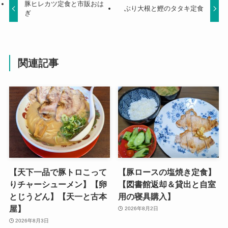
豚ヒレカツ定食と市販おは
ぶり大根と鰹のタタキ定食
ぎ
関連記事
【天下一品で豚トロこって
【豚ロースの塩焼き定食】
りチャーシューメン】【卵
【図書館返却＆貸出と自室
とじうどん】【天一と古本
用の寝具購入】
屋】
2026年8月2日
2026年8月3日