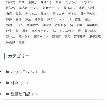
筑前煮
納豆
素揚げ
練りごま
缶詰
肉じゃが
肉そぼろ
肉詰め
肉詰めピーマン
胡麻ラーメン
茶碗蒸し
蒲焼
袋麺
角煮
豆乳
豚しゃぶ
豚まん
豚キムチ
豚トロ
豚バラ軟骨
豚丼
豚汁
豚足
豚軟骨
豚骨ラーメン
貝
赤飯
通販
醤油ラーメン
野菜炒め
鉄板焼
鉄板焼き
鍋
雑炊
青椒肉絲
餃子
餅
馬肉
魚介ラーメン
鮎
鮎の塩焼き
鰻
鶏そぼろ
鶏ハム
鶏ハラミ
鶏ラーメン
鶏南蛮
鶏天
麻婆茄子
麻婆豆腐
麻薬卵
黒酢
カテゴリー
おうちごはん
(1,446)
外食
(227)
漫画絵日記
(18)