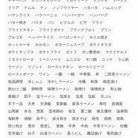
チャーハン
チンジャオロース
トルティーヤ
トンテキ
トースト
ドリア
ナムル
ナン
ノンフライヤー
ハタハタ
ハムエッグ
ハヤシライス
ハラペーニョ
ハンバーガー
ハンバーグ
バター焼き
パスタ
パン
ピクルス
ピザ
フライ
フライドチキン
フライドポテト
フランクフルト
プリン
プルコギ
ペッパーライス
ペペロンチーノ
ホイル焼き
ホットケーキ
ホルモン
ポタージュスープ
ポテトサラダ
ポテトチップス
ポテトフライ
ポトフ
ポン酢炒め
マクドナルド
ミネストローネ
ミートソース
ムニエル
モツ鍋
ユッケ
ラム肉
ラーメン
リゾット
ローストチキン
ローストビーフ
ローストポーク
ワイン
一蘭
一鶴
中華風
丼
二郎系ラーメン
低温調理
冷しゃぶ
冷やしラーメン
冷麺
刺身
南蛮漬け
卵かけご飯
卵料理
味噌ラーメン
味噌汁
味噌焼き
和え物
唐揚げ
団子
塩ラーメン
塩焼き
塩煮
塩茹
天ぷら
天下一品
天丼
天津飯
実家飯
家系ラーメン
寿司
居酒屋
山岡家
弁当
惣菜
昆布締め
枝豆
栗ご飯
株主優待
油淋鶏
海鮮丼
漬物
灰干し
炭火焼き
焼きそば
焼売
焼肉
焼鳥
照り焼き
煮付
煮浸し
煮物
牛丼
牛肉
牛骨ラーメン
牡蠣
甘辛揚げ
白子
白湯ラーメン
皿うどん
磯辺揚げ
竜田揚げ