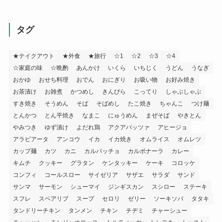
タグ
★テイクアウト
★外食
★旅行
☆1
☆2
☆3
☆4
☆家庭の味
☆晩酌
あんかけ
いくら
いちじく
うどん
うなぎ
おかゆ
おせち料理
おでん
おにぎり
お吸い物
お好み焼き
お茶漬け
お雑煮
かつめし
きんぴら
こってり
しゃぶしゃぶ
すき焼き
そうめん
そば
そばめし
たこ焼き
ちゃんこ
つけ麺
とんかつ
とん平焼き
なまこ
にゅうめん
まぜそば
やきとん
やみつき
ゆず漬け
よだれ鶏
アクアパッツァ
アヒージョ
アラビアータ
アンコウ
イカ
イカ焼き
オムライス
オムレツ
カップ麺
カツ
カニ
カルパッチョ
カルボナーラ
カレー
キムチ
クッキー
グラタン
ケンタッキー
ケーキ
コロッケ
コンフィ
コールスロー
サイゼリア
サザエ
サラダ
サンド
サンマ
サーモン
シューマイ
ジンギスカン
スシロー
ステーキ
スフレ
スペアリブ
スープ
セロリ
ゼリー
ソーキソバ
タタキ
タンドリーチキン
タンメン
チキン
チヂミ
チャーシュー