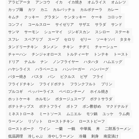
アラビアータ
アンコウ
イカ
イカ焼き
オムライス
オムレツ
カップ麺
カツ
カニ
カルパッチョ
カルボナーラ
カレー
キムチ
クッキー
グラタン
ケンタッキー
ケーキ
コロッケ
コンフィ
コールスロー
サイゼリア
サザエ
サラダ
サンド
サンマ
サーモン
シューマイ
ジンギスカン
スシロー
ステーキ
スフレ
スペアリブ
スープ
セロリ
ゼリー
ソーキソバ
タタキ
タンドリーチキン
タンメン
チキン
チヂミ
チャーシュー
チャーハン
チンジャオロース
トルティーヤ
トンテキ
トースト
ドリア
ナムル
ナン
ノンフライヤー
ハタハタ
ハムエッグ
ハヤシライス
ハラペーニョ
ハンバーガー
ハンバーグ
バター焼き
パスタ
パン
ピクルス
ピザ
フライ
フライドチキン
フライドポテト
フランクフルト
プリン
プルコギ
ペッパーライス
ペペロンチーノ
ホイル焼き
ホットケーキ
ホルモン
ポタージュスープ
ポテトサラダ
ポテトチップス
ポテトフライ
ポトフ
ポン酢炒め
マクドナルド
ミネストローネ
ミートソース
ムニエル
モツ鍋
ユッケ
ラム肉
ラーメン
リゾット
ローストチキン
ローストビーフ
ローストポーク
ワイン
一蘭
一鶴
中華風
丼
二郎系ラーメン
低温調理
冷しゃぶ
冷やしラーメン
冷麺
刺身
南蛮漬け