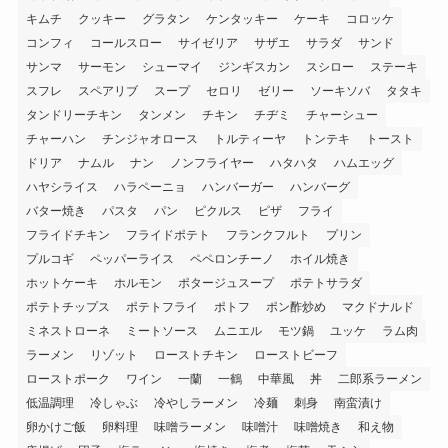
キムチ
クッキー
グラタン
ケンタッキー
ケーキ
コロッケ
コンフィ
コールスロー
サイゼリア
サザエ
サラダ
サンド
サンマ
サーモン
シューマイ
ジンギスカン
スシロー
ステーキ
スフレ
スペアリブ
スープ
セロリ
ゼリー
ソーキソバ
タタキ
タンドリーチキン
タンメン
チキン
チヂミ
チャーシュー
チャーハン
チンジャオロース
トルティーヤ
トンテキ
トースト
ドリア
ナムル
ナン
ノンフライヤー
ハタハタ
ハムエッグ
ハヤシライス
ハラペーニョ
ハンバーガー
ハンバーグ
バター焼き
パスタ
パン
ピクルス
ピザ
フライ
フライドチキン
フライドポテト
フランクフルト
プリン
プルコギ
ペッパーライス
ペペロンチーノ
ホイル焼き
ホットケーキ
ホルモン
ポタージュスープ
ポテトサラダ
ポテトチップス
ポテトフライ
ポトフ
ポン酢炒め
マクドナルド
ミネストローネ
ミートソース
ムニエル
モツ鍋
ユッケ
ラム肉
ラーメン
リゾット
ローストチキン
ローストビーフ
ローストポーク
ワイン
一蘭
一鶴
中華風
丼
二郎系ラーメン
低温調理
冷しゃぶ
冷やしラーメン
冷麺
刺身
南蛮漬け
卵かけご飯
卵料理
味噌ラーメン
味噌汁
味噌焼き
和え物