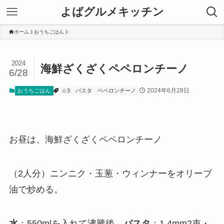
よばグルメキッチン
ホーム
おうちごはん
2024
海鮮ざくざくペペロンチーノ
6/28
2024年6月28日
おうちごはん
☆3
パスタ
ペペロンチーノ
お昼は、海鮮ざくざくペペロンチーノ
（2人分）ニンニク・玉葱・ウィンナーをオリーブ
油で炒める。
水
：550mlを入れて沸騰後、
パスタ
：1.4mm2束・