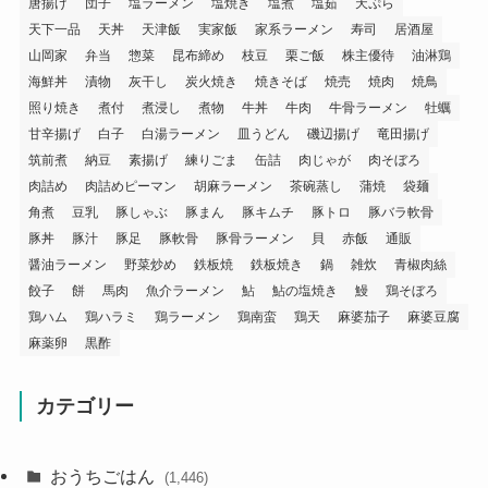
唐揚げ
団子
塩ラーメン
塩焼き
塩煮
塩茹
天ぷら
天下一品
天丼
天津飯
実家飯
家系ラーメン
寿司
居酒屋
山岡家
弁当
惣菜
昆布締め
枝豆
栗ご飯
株主優待
油淋鶏
海鮮丼
漬物
灰干し
炭火焼き
焼きそば
焼売
焼肉
焼鳥
照り焼き
煮付
煮浸し
煮物
牛丼
牛肉
牛骨ラーメン
牡蠣
甘辛揚げ
白子
白湯ラーメン
皿うどん
磯辺揚げ
竜田揚げ
筑前煮
納豆
素揚げ
練りごま
缶詰
肉じゃが
肉そぼろ
肉詰め
肉詰めピーマン
胡麻ラーメン
茶碗蒸し
蒲焼
袋麺
角煮
豆乳
豚しゃぶ
豚まん
豚キムチ
豚トロ
豚バラ軟骨
豚丼
豚汁
豚足
豚軟骨
豚骨ラーメン
貝
赤飯
通販
醤油ラーメン
野菜炒め
鉄板焼
鉄板焼き
鍋
雑炊
青椒肉絲
餃子
餅
馬肉
魚介ラーメン
鮎
鮎の塩焼き
鰻
鶏そぼろ
鶏ハム
鶏ハラミ
鶏ラーメン
鶏南蛮
鶏天
麻婆茄子
麻婆豆腐
麻薬卵
黒酢
カテゴリー
おうちごはん
(1,446)