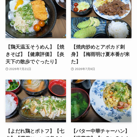
【鶏天温玉そうめん】【焼
【焼肉炒めとアボカド刺
きそば】【健康評価】【炎
身】【梅雨明け夏本番が来
天下の散歩でぐったり】
た】
2026年7月21日
2026年7月9日
【よだれ鶏とポトフ】【七
【バター中華チャーハン】