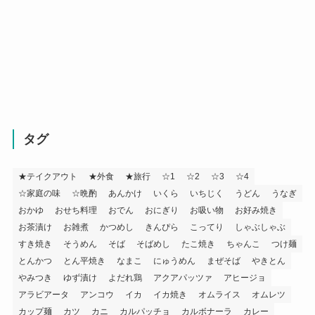
タグ
★テイクアウト
★外食
★旅行
☆1
☆2
☆3
☆4
☆家庭の味
☆晩酌
あんかけ
いくら
いちじく
うどん
うなぎ
おかゆ
おせち料理
おでん
おにぎり
お吸い物
お好み焼き
お茶漬け
お雑煮
かつめし
きんぴら
こってり
しゃぶしゃぶ
すき焼き
そうめん
そば
そばめし
たこ焼き
ちゃんこ
つけ麺
とんかつ
とん平焼き
なまこ
にゅうめん
まぜそば
やきとん
やみつき
ゆず漬け
よだれ鶏
アクアパッツァ
アヒージョ
アラビアータ
アンコウ
イカ
イカ焼き
オムライス
オムレツ
カップ麺
カツ
カニ
カルパッチョ
カルボナーラ
カレー