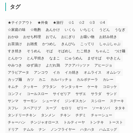
タグ
★テイクアウト
★外食
★旅行
☆1
☆2
☆3
☆4
☆家庭の味
☆晩酌
あんかけ
いくら
いちじく
うどん
うなぎ
おかゆ
おせち料理
おでん
おにぎり
お吸い物
お好み焼き
お茶漬け
お雑煮
かつめし
きんぴら
こってり
しゃぶしゃぶ
すき焼き
そうめん
そば
そばめし
たこ焼き
ちゃんこ
つけ麺
とんかつ
とん平焼き
なまこ
にゅうめん
まぜそば
やきとん
やみつき
ゆず漬け
よだれ鶏
アクアパッツァ
アヒージョ
アラビアータ
アンコウ
イカ
イカ焼き
オムライス
オムレツ
カップ麺
カツ
カニ
カルパッチョ
カルボナーラ
カレー
キムチ
クッキー
グラタン
ケンタッキー
ケーキ
コロッケ
コンフィ
コールスロー
サイゼリア
サザエ
サラダ
サンド
サンマ
サーモン
シューマイ
ジンギスカン
スシロー
ステーキ
スフレ
スペアリブ
スープ
セロリ
ゼリー
ソーキソバ
タタキ
タンドリーチキン
タンメン
チキン
チヂミ
チャーシュー
チャーハン
チンジャオロース
トルティーヤ
トンテキ
トースト
ドリア
ナムル
ナン
ノンフライヤー
ハタハタ
ハムエッグ