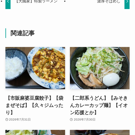
【大國家】特製ラーメン
濃厚そばめし
関連記事
【市販麻婆豆腐餃子】【袋
【二郎系うどん】【みそき
まぜそば】【久々ジムった
んカレーカップ麺】【イオ
り】
ン応援とか】
2026年7月31日
2026年7月30日