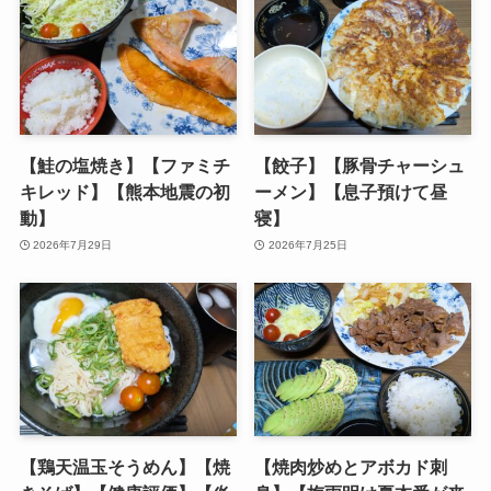
【鮭の塩焼き】【ファミチ
【餃子】【豚骨チャーシュ
キレッド】【熊本地震の初
ーメン】【息子預けて昼
動】
寝】
2026年7月29日
2026年7月25日
【鶏天温玉そうめん】【焼
【焼肉炒めとアボカド刺