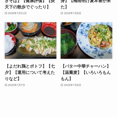
きそば】【健康評価】【炎
身】【梅雨明け夏本番が来
天下の散歩でぐったり】
た】
2026年7月21日
2026年7月9日
【よだれ鶏とポトフ】【七
【バター中華チャーハン】
夕】【運用について考えた
【温蕎麦】【いろいろもん
りなど】
もん】
2026年7月7日
2026年7月6日