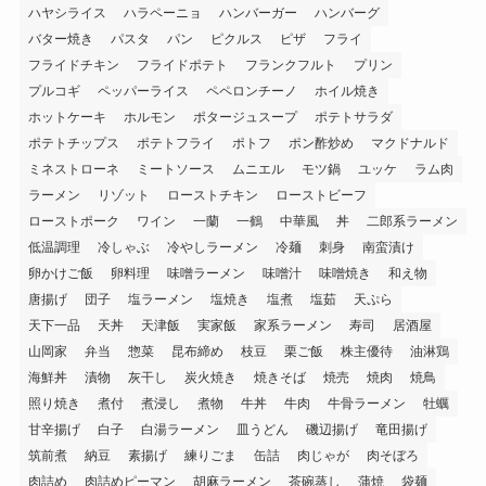
ハヤシライス
ハラペーニョ
ハンバーガー
ハンバーグ
バター焼き
パスタ
パン
ピクルス
ピザ
フライ
フライドチキン
フライドポテト
フランクフルト
プリン
プルコギ
ペッパーライス
ペペロンチーノ
ホイル焼き
ホットケーキ
ホルモン
ポタージュスープ
ポテトサラダ
ポテトチップス
ポテトフライ
ポトフ
ポン酢炒め
マクドナルド
ミネストローネ
ミートソース
ムニエル
モツ鍋
ユッケ
ラム肉
ラーメン
リゾット
ローストチキン
ローストビーフ
ローストポーク
ワイン
一蘭
一鶴
中華風
丼
二郎系ラーメン
低温調理
冷しゃぶ
冷やしラーメン
冷麺
刺身
南蛮漬け
卵かけご飯
卵料理
味噌ラーメン
味噌汁
味噌焼き
和え物
唐揚げ
団子
塩ラーメン
塩焼き
塩煮
塩茹
天ぷら
天下一品
天丼
天津飯
実家飯
家系ラーメン
寿司
居酒屋
山岡家
弁当
惣菜
昆布締め
枝豆
栗ご飯
株主優待
油淋鶏
海鮮丼
漬物
灰干し
炭火焼き
焼きそば
焼売
焼肉
焼鳥
照り焼き
煮付
煮浸し
煮物
牛丼
牛肉
牛骨ラーメン
牡蠣
甘辛揚げ
白子
白湯ラーメン
皿うどん
磯辺揚げ
竜田揚げ
筑前煮
納豆
素揚げ
練りごま
缶詰
肉じゃが
肉そぼろ
肉詰め
肉詰めピーマン
胡麻ラーメン
茶碗蒸し
蒲焼
袋麺