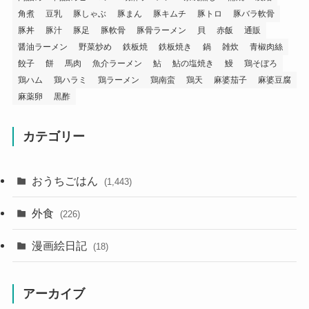
角煮
豆乳
豚しゃぶ
豚まん
豚キムチ
豚トロ
豚バラ軟骨
豚丼
豚汁
豚足
豚軟骨
豚骨ラーメン
貝
赤飯
通販
醤油ラーメン
野菜炒め
鉄板焼
鉄板焼き
鍋
雑炊
青椒肉絲
餃子
餅
馬肉
魚介ラーメン
鮎
鮎の塩焼き
鰻
鶏そぼろ
鶏ハム
鶏ハラミ
鶏ラーメン
鶏南蛮
鶏天
麻婆茄子
麻婆豆腐
麻薬卵
黒酢
カテゴリー
おうちごはん
(1,443)
外食
(226)
漫画絵日記
(18)
アーカイブ