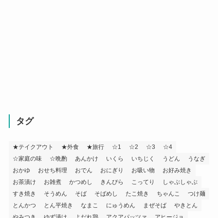
タグ
★テイクアウト
★外食
★旅行
☆1
☆2
☆3
☆4
☆家庭の味
☆晩酌
あんかけ
いくら
いちじく
うどん
うなぎ
おかゆ
おせち料理
おでん
おにぎり
お吸い物
お好み焼き
お茶漬け
お雑煮
かつめし
きんぴら
こってり
しゃぶしゃぶ
すき焼き
そうめん
そば
そばめし
たこ焼き
ちゃんこ
つけ麺
とんかつ
とん平焼き
なまこ
にゅうめん
まぜそば
やきとん
やみつき
ゆず漬け
よだれ鶏
アクアパッツァ
アヒージョ