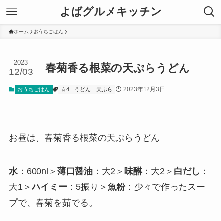
よばグルメキッチン
ホーム
おうちごはん
2023
春菊香る根菜の天ぷらうどん
12/03
2023年12月3日
おうちごはん
☆4
うどん
天ぷら
お昼は、春菊香る根菜の天ぷらうどん
水
：600nl＞
薄口醤油
：大2＞
味醂
：大2＞
白だし
：
大1＞
ハイミー
：5振り＞
魚粉
：少々で作ったスー
プで、春菊を茹でる。