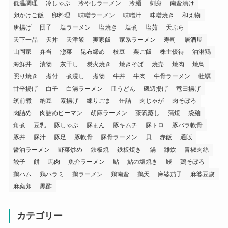
低温調理
冷しゃぶ
冷やしラーメン
冷麺
刺身
南蛮漬け
卵かけご飯
卵料理
味噌ラーメン
味噌汁
味噌焼き
和え物
唐揚げ
団子
塩ラーメン
塩焼き
塩煮
塩茹
天ぷら
天下一品
天丼
天津飯
実家飯
家系ラーメン
寿司
居酒屋
山岡家
弁当
惣菜
昆布締め
枝豆
栗ご飯
株主優待
油淋鶏
海鮮丼
漬物
灰干し
炭火焼き
焼きそば
焼売
焼肉
焼鳥
照り焼き
煮付
煮浸し
煮物
牛丼
牛肉
牛骨ラーメン
牡蠣
甘辛揚げ
白子
白湯ラーメン
皿うどん
磯辺揚げ
竜田揚げ
筑前煮
納豆
素揚げ
練りごま
缶詰
肉じゃが
肉そぼろ
肉詰め
肉詰めピーマン
胡麻ラーメン
茶碗蒸し
蒲焼
袋麺
角煮
豆乳
豚しゃぶ
豚まん
豚キムチ
豚トロ
豚バラ軟骨
豚丼
豚汁
豚足
豚軟骨
豚骨ラーメン
貝
赤飯
通販
醤油ラーメン
野菜炒め
鉄板焼
鉄板焼き
鍋
雑炊
青椒肉絲
餃子
餅
馬肉
魚介ラーメン
鮎
鮎の塩焼き
鰻
鶏そぼろ
鶏ハム
鶏ハラミ
鶏ラーメン
鶏南蛮
鶏天
麻婆茄子
麻婆豆腐
麻薬卵
黒酢
カテゴリー