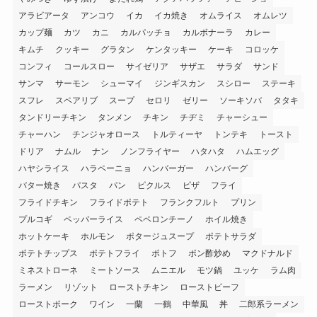
アラビアータ
アンコウ
イカ
イカ焼き
オムライス
オムレツ
カップ麺
カツ
カニ
カルパッチョ
カルボナーラ
カレー
キムチ
クッキー
グラタン
ケンタッキー
ケーキ
コロッケ
コンフィ
コールスロー
サイゼリア
サザエ
サラダ
サンド
サンマ
サーモン
シューマイ
ジンギスカン
スシロー
ステーキ
スフレ
スペアリブ
スープ
セロリ
ゼリー
ソーキソバ
タタキ
タンドリーチキン
タンメン
チキン
チヂミ
チャーシュー
チャーハン
チンジャオロース
トルティーヤ
トンテキ
トースト
ドリア
ナムル
ナン
ノンフライヤー
ハタハタ
ハムエッグ
ハヤシライス
ハラペーニョ
ハンバーガー
ハンバーグ
バター焼き
パスタ
パン
ピクルス
ピザ
フライ
フライドチキン
フライドポテト
フランクフルト
プリン
プルコギ
ペッパーライス
ペペロンチーノ
ホイル焼き
ホットケーキ
ホルモン
ポタージュスープ
ポテトサラダ
ポテトチップス
ポテトフライ
ポトフ
ポン酢炒め
マクドナルド
ミネストローネ
ミートソース
ムニエル
モツ鍋
ユッケ
ラム肉
ラーメン
リゾット
ローストチキン
ローストビーフ
ローストポーク
ワイン
一蘭
一鶴
中華風
丼
二郎系ラーメン