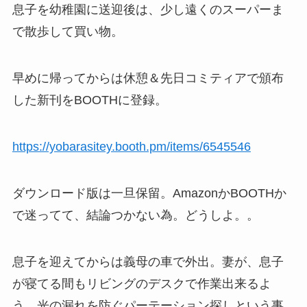
息子を幼稚園に送迎後は、少し遠くのスーパーま
で散歩して買い物。
早めに帰ってからは休憩＆先日コミティアで頒布
した新刊をBOOTHに登録。
https://yobarasitey.booth.pm/items/6545546
ダウンロード版は一旦保留。AmazonかBOOTHか
で迷ってて、結論つかない為。どうしよ。。
息子を迎えてからは義母の車で外出。妻が、息子
が寝てる間もリビングのデスクで作業出来るよ
う、光の漏れを防ぐパーテーション探しという事