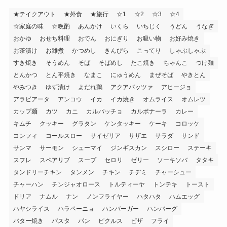
★テイクアウト
★外食
★旅行
☆1
☆2
☆3
☆4
☆家庭の味
☆晩酌
あんかけ
いくら
いちじく
うどん
うなぎ
おかゆ
おせち料理
おでん
おにぎり
お吸い物
お好み焼き
お茶漬け
お雑煮
かつめし
きんぴら
こってり
しゃぶしゃぶ
すき焼き
そうめん
そば
そばめし
たこ焼き
ちゃんこ
つけ麺
とんかつ
とん平焼き
なまこ
にゅうめん
まぜそば
やきとん
やみつき
ゆず漬け
よだれ鶏
アクアパッツァ
アヒージョ
アラビアータ
アンコウ
イカ
イカ焼き
オムライス
オムレツ
カップ麺
カツ
カニ
カルパッチョ
カルボナーラ
カレー
キムチ
クッキー
グラタン
ケンタッキー
ケーキ
コロッケ
コンフィ
コールスロー
サイゼリア
サザエ
サラダ
サンド
サンマ
サーモン
シューマイ
ジンギスカン
スシロー
ステーキ
スフレ
スペアリブ
スープ
セロリ
ゼリー
ソーキソバ
タタキ
タンドリーチキン
タンメン
チキン
チヂミ
チャーシュー
チャーハン
チンジャオロース
トルティーヤ
トンテキ
トースト
ドリア
ナムル
ナン
ノンフライヤー
ハタハタ
ハムエッグ
ハヤシライス
ハラペーニョ
ハンバーガー
ハンバーグ
バター焼き
パスタ
パン
ピクルス
ピザ
フライ