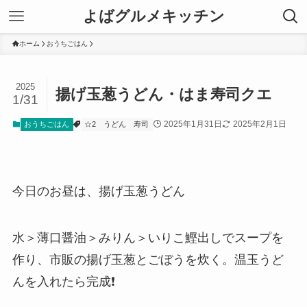
よばグルメキッチン
ホーム
おうちごはん
2025
揚げ玉葱うどん・はま寿司クエ
1/31
2025年1月31日
2025年2月1日
おうちごはん
☆2
うどん
寿司
今日のお昼は、揚げ玉葱うどん
水＞薄口醤油＞みりん＞いりこ鰹出しでスープを
作り、市販の揚げ玉葱とごぼうを炊く。温玉うど
んを入れたら完成❗️