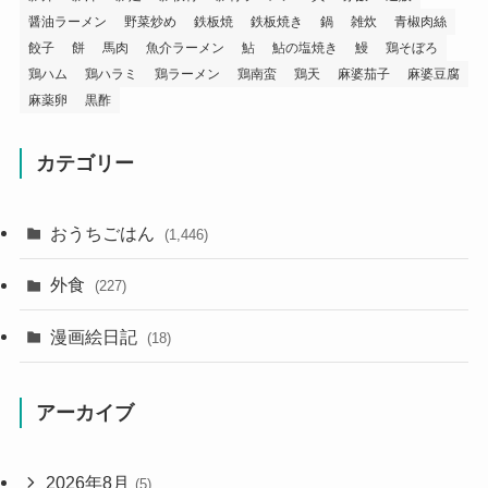
醤油ラーメン
野菜炒め
鉄板焼
鉄板焼き
鍋
雑炊
青椒肉絲
餃子
餅
馬肉
魚介ラーメン
鮎
鮎の塩焼き
鰻
鶏そぼろ
鶏ハム
鶏ハラミ
鶏ラーメン
鶏南蛮
鶏天
麻婆茄子
麻婆豆腐
麻薬卵
黒酢
カテゴリー
おうちごはん
(1,446)
外食
(227)
漫画絵日記
(18)
アーカイブ
2026年8月
(5)