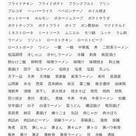
フライドチキン
フライドポテト
フランクフルト
プリン
プルコギ
ペッパーライス
ペペロンチーノ
ホイル焼き
ホットケーキ
ホルモン
ポタージュスープ
ポテトサラダ
ポテトチップス
ポテトフライ
ポトフ
ポン酢炒め
マクドナルド
ミネストローネ
ミートソース
ムニエル
モツ鍋
ユッケ
ラム肉
ラーメン
リゾット
ローストチキン
ローストビーフ
ローストポーク
ワイン
一蘭
一鶴
中華風
丼
二郎系ラーメン
低温調理
冷しゃぶ
冷やしラーメン
冷麺
刺身
南蛮漬け
卵かけご飯
卵料理
味噌ラーメン
味噌汁
味噌焼き
和え物
唐揚げ
団子
塩ラーメン
塩焼き
塩煮
塩茹
天ぷら
天下一品
天丼
天津飯
実家飯
家系ラーメン
寿司
居酒屋
山岡家
弁当
惣菜
昆布締め
枝豆
栗ご飯
株主優待
油淋鶏
海鮮丼
漬物
灰干し
炭火焼き
焼きそば
焼売
焼肉
焼鳥
照り焼き
煮付
煮浸し
煮物
牛丼
牛肉
牛骨ラーメン
牡蠣
甘辛揚げ
白子
白湯ラーメン
皿うどん
磯辺揚げ
竜田揚げ
筑前煮
納豆
素揚げ
練りごま
缶詰
肉じゃが
肉そぼろ
肉詰め
肉詰めピーマン
胡麻ラーメン
茶碗蒸し
蒲焼
袋麺
角煮
豆乳
豚しゃぶ
豚まん
豚キムチ
豚トロ
豚バラ軟骨
豚丼
豚汁
豚足
豚軟骨
豚骨ラーメン
貝
赤飯
通販