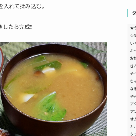
りを入れて揉み込む。
きしたら完成❗
★
☆3
い
お
お
き
そ
ち
な
や
ア
ア
オ
カ
ク