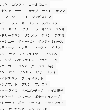
ロッケ
コンフィ
コールスロー
イゼリア
サザエ
サラダ
サンド
サンマ
ーモン
シューマイ
ジンギスカン
シロー
ステーキ
スフレ
スペアリブ
ープ
セロリ
ゼリー
ソーキソバ
タタキ
ンドリーチキン
タンメン
チキン
チヂミ
ャーシュー
チャーハン
チンジャオロース
ルティーヤ
トンテキ
トースト
ドリア
ムル
ナン
ノンフライヤー
ハタハタ
ムエッグ
ハヤシライス
ハラペーニョ
ンバーガー
ハンバーグ
バター焼き
スタ
パン
ピクルス
ピザ
フライ
ライドチキン
フライドポテト
ランクフルト
プリン
プルコギ
ッパーライス
ペペロンチーノ
ホイル焼き
ットケーキ
ホルモン
ポタージュスープ
テトサラダ
ポテトチップス
ポテトフライ
トフ
ポン酢炒め
マクドナルド