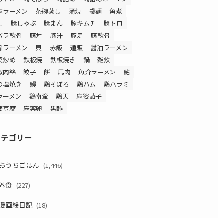
麻ラーメン
茶碗蒸し
蒲焼
袋麺
角煮
乳
豚しゃぶ
豚まん
豚キムチ
豚トロ
バラ軟骨
豚丼
豚汁
豚足
豚軟骨
骨ラーメン
貝
赤飯
通販
醤油ラーメン
菜炒め
鉄板焼
鉄板焼き
鍋
雑炊
椒肉絲
餃子
餅
馬肉
魚介ラーメン
鮎
の塩焼き
鰻
鶏そぼろ
鶏ハム
鶏ハラミ
ラーメン
鶏南蛮
鶏天
麻婆茄子
婆豆腐
麻薬卵
黒酢
カテゴリー
おうちごはん
(1,446)
外食
(227)
漫画絵日記
(18)