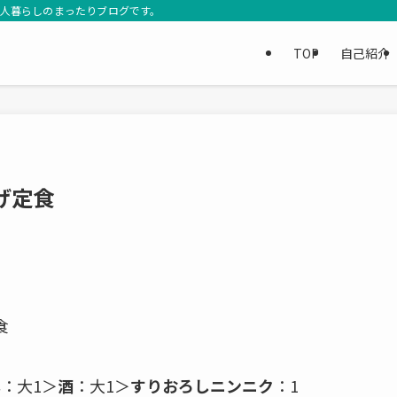
3人暮らしのまったりブログです。
TOP
自己紹介
げ定食
食
醂
：大1＞
酒
：大1＞
すりおろしニンニク
：1