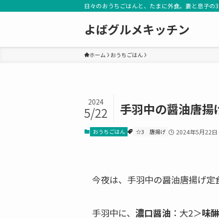
日々のおうちごはんと、たまに外食。妻と息子の
よばグルメキッチン
ホーム
おうちごはん
2024
手羽中の醤油唐揚
5/22
おうちごはん
☆3
唐揚げ
2024年5月22日
今夜は、手羽中の醤油唐揚げ定
手羽中に、
濃口醤油
：大2＞
味