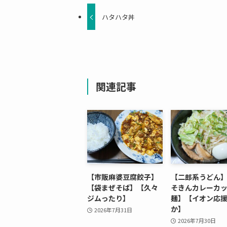
ハタハタ丼
関連記事
【市販麻婆豆腐餃子】
【二郎系うどん
【袋まぜそば】【久々
そきんカレーカ
ジムったり】
麺】【イオン応
か】
2026年7月31日
2026年7月30日