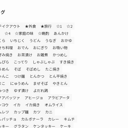
タグ
テイクアウト
★外食
★旅行
☆1
☆2
☆4
☆家庭の味
☆晩酌
あんかけ
くら
いちじく
うどん
うなぎ
おかゆ
せち料理
おでん
おにぎり
お吸い物
好み焼き
お茶漬け
お雑煮
かつめし
んぴら
こってり
しゃぶしゃぶ
すき焼き
うめん
そば
そばめし
たこ焼き
ゃんこ
つけ麺
とんかつ
とん平焼き
まこ
にゅうめん
まぜそば
やきとん
みつき
ゆず漬け
よだれ鶏
クアパッツァ
アヒージョ
アラビアータ
ンコウ
イカ
イカ焼き
オムライス
ムレツ
カップ麺
カツ
カニ
ルパッチョ
カルボナーラ
カレー
キムチ
ッキー
グラタン
ケンタッキー
ケーキ