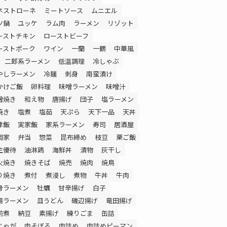
ネストローネ
ミートソース
ムニエル
ツ鍋
ユッケ
ラム肉
ラーメン
リゾット
ーストチキン
ローストビーフ
ーストポーク
ワイン
一蘭
一鶴
中華風
二郎系ラーメン
低温調理
冷しゃぶ
やしラーメン
冷麺
刺身
南蛮漬け
かけご飯
卵料理
味噌ラーメン
味噌汁
噌焼き
和え物
唐揚げ
団子
塩ラーメン
焼き
塩煮
塩茹
天ぷら
天下一品
天丼
津飯
実家飯
家系ラーメン
寿司
居酒屋
岡家
弁当
惣菜
昆布締め
枝豆
栗ご飯
主優待
油淋鶏
海鮮丼
漬物
灰干し
火焼き
焼きそば
焼売
焼肉
焼鳥
り焼き
煮付
煮浸し
煮物
牛丼
牛肉
骨ラーメン
牡蠣
甘辛揚げ
白子
湯ラーメン
皿うどん
磯辺揚げ
竜田揚げ
前煮
納豆
素揚げ
練りごま
缶詰
じゃが
肉そぼろ
肉詰め
肉詰めピーマン