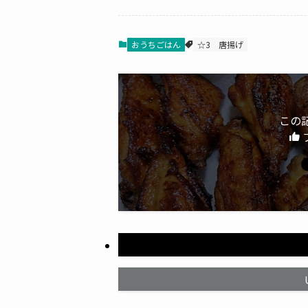
おうちごはん
☆3
唐揚げ
この