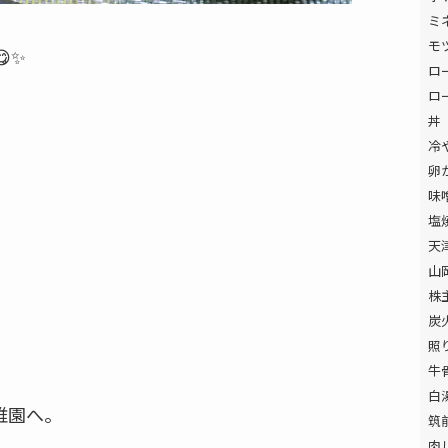
ミ
モ
✨
ロ
ロ
丼
冷
卵
味
塩
天
山
株
炭
照
牛
白
稚園へ。
筑
肉