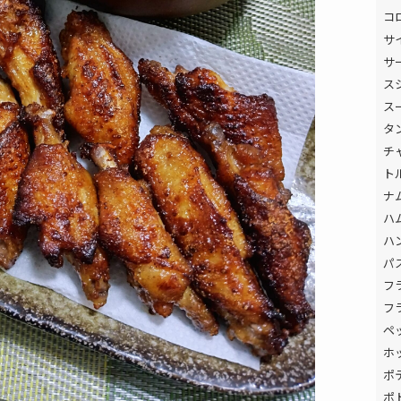
コ
サ
サ
ス
ス
タ
チ
ト
ナ
ハ
ハ
パ
フ
フ
ペ
ホ
ポ
ポ