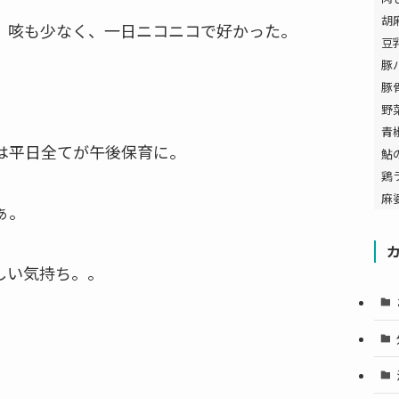
胡
、咳も少なく、一日ニコニコで好かった。
豆
豚
豚
野
青
は平日全てが午後保育に。
鮎
鶏
麻
ぁ。
しい気持ち。。