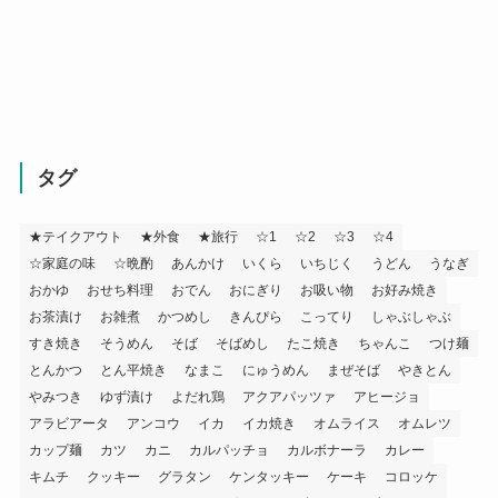
タグ
★テイクアウト
★外食
★旅行
☆1
☆2
☆3
☆4
☆家庭の味
☆晩酌
あんかけ
いくら
いちじく
うどん
うなぎ
おかゆ
おせち料理
おでん
おにぎり
お吸い物
お好み焼き
お茶漬け
お雑煮
かつめし
きんぴら
こってり
しゃぶしゃぶ
すき焼き
そうめん
そば
そばめし
たこ焼き
ちゃんこ
つけ麺
とんかつ
とん平焼き
なまこ
にゅうめん
まぜそば
やきとん
やみつき
ゆず漬け
よだれ鶏
アクアパッツァ
アヒージョ
アラビアータ
アンコウ
イカ
イカ焼き
オムライス
オムレツ
カップ麺
カツ
カニ
カルパッチョ
カルボナーラ
カレー
キムチ
クッキー
グラタン
ケンタッキー
ケーキ
コロッケ