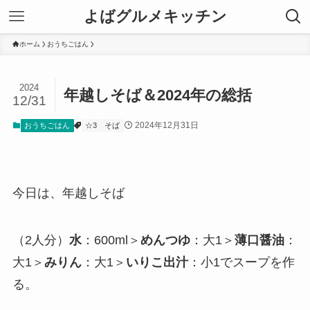
よばグルメキッチン
ホーム
おうちごはん
2024
年越しそば＆2024年の総括
12/31
2024年12月31日
おうちごはん
☆3
そば
今日は、年越しそば
（2人分）
水
：600ml＞
めんつゆ
：大1＞
薄口醤油
：
大1＞
みりん
：大1＞
いりこ出汁
：小1でスープを作
る。