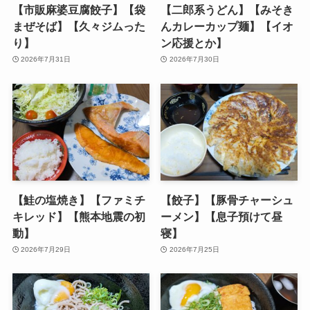
【市販麻婆豆腐餃子】【袋
【二郎系うどん】【みそき
まぜそば】【久々ジムった
んカレーカップ麺】【イオ
り】
ン応援とか】
2026年7月31日
2026年7月30日
【鮭の塩焼き】【ファミチ
【餃子】【豚骨チャーシュ
キレッド】【熊本地震の初
ーメン】【息子預けて昼
動】
寝】
2026年7月29日
2026年7月25日