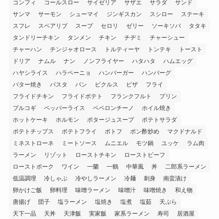
コンフィ
コールスロー
サイゼリア
サザエ
サラダ
サンド
サンマ
サーモン
シューマイ
ジンギスカン
スシロー
ステーキ
スフレ
スペアリブ
スープ
セロリ
ゼリー
ソーキソバ
タタキ
タンドリーチキン
タンメン
チキン
チヂミ
チャーシュー
チャーハン
チンジャオロース
トルティーヤ
トンテキ
トースト
ドリア
ナムル
ナン
ノンフライヤー
ハタハタ
ハムエッグ
ハヤシライス
ハラペーニョ
ハンバーガー
ハンバーグ
バター焼き
パスタ
パン
ピクルス
ピザ
フライ
フライドチキン
フライドポテト
フランクフルト
プリン
プルコギ
ペッパーライス
ペペロンチーノ
ホイル焼き
ホットケーキ
ホルモン
ポタージュスープ
ポテトサラダ
ポテトチップス
ポテトフライ
ポトフ
ポン酢炒め
マクドナルド
ミネストローネ
ミートソース
ムニエル
モツ鍋
ユッケ
ラム肉
ラーメン
リゾット
ローストチキン
ローストビーフ
ローストポーク
ワイン
一蘭
一鶴
中華風
丼
二郎系ラーメン
低温調理
冷しゃぶ
冷やしラーメン
冷麺
刺身
南蛮漬け
卵かけご飯
卵料理
味噌ラーメン
味噌汁
味噌焼き
和え物
唐揚げ
団子
塩ラーメン
塩焼き
塩煮
塩茹
天ぷら
天下一品
天丼
天津飯
実家飯
家系ラーメン
寿司
居酒屋