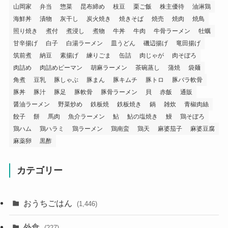
山岡家
弁当
惣菜
昆布締め
枝豆
栗ご飯
株主優待
油淋鶏
海鮮丼
漬物
灰干し
炭火焼き
焼きそば
焼売
焼肉
焼鳥
照り焼き
煮付
煮浸し
煮物
牛丼
牛肉
牛骨ラーメン
牡蠣
甘辛揚げ
白子
白湯ラーメン
皿うどん
磯辺揚げ
竜田揚げ
筑前煮
納豆
素揚げ
練りごま
缶詰
肉じゃが
肉そぼろ
肉詰め
肉詰めピーマン
胡麻ラーメン
茶碗蒸し
蒲焼
袋麺
角煮
豆乳
豚しゃぶ
豚まん
豚キムチ
豚トロ
豚バラ軟骨
豚丼
豚汁
豚足
豚軟骨
豚骨ラーメン
貝
赤飯
通販
醤油ラーメン
野菜炒め
鉄板焼
鉄板焼き
鍋
雑炊
青椒肉絲
餃子
餅
馬肉
魚介ラーメン
鮎
鮎の塩焼き
鰻
鶏そぼろ
鶏ハム
鶏ハラミ
鶏ラーメン
鶏南蛮
鶏天
麻婆茄子
麻婆豆腐
麻薬卵
黒酢
カテゴリー
おうちごはん
(1,446)
外食
(227)