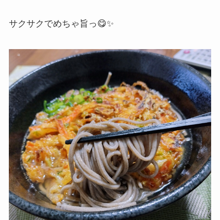
サクサクでめちゃ旨っ😋✨