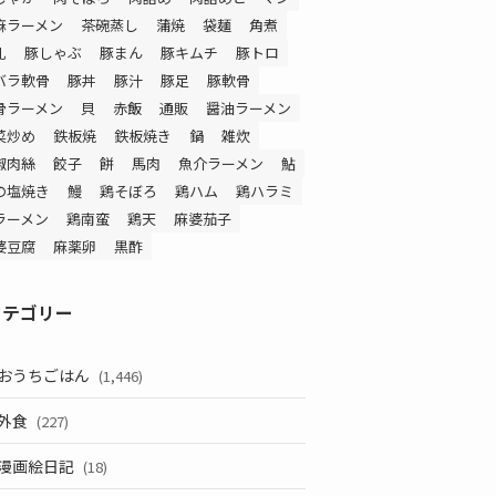
麻ラーメン
茶碗蒸し
蒲焼
袋麺
角煮
乳
豚しゃぶ
豚まん
豚キムチ
豚トロ
バラ軟骨
豚丼
豚汁
豚足
豚軟骨
骨ラーメン
貝
赤飯
通販
醤油ラーメン
菜炒め
鉄板焼
鉄板焼き
鍋
雑炊
椒肉絲
餃子
餅
馬肉
魚介ラーメン
鮎
の塩焼き
鰻
鶏そぼろ
鶏ハム
鶏ハラミ
ラーメン
鶏南蛮
鶏天
麻婆茄子
婆豆腐
麻薬卵
黒酢
カテゴリー
おうちごはん
(1,446)
外食
(227)
漫画絵日記
(18)