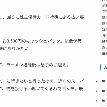
胡
豆
し、帰りに株主優待カード特典による払い戻
豚
豚
野
青
、約3,500円のキャッシュバック。最低保有
鮎
鶏
地味にありがたい。
麻
て、ラーメン堪能後は息子のお迎え。
パーに行きたいと行ったのを、近くのスーパ
て、物を投げるわ叩いてくるわで凹んだ。最