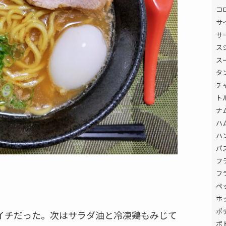
コ
サ
サ
ス
ス
タ
チ
ト
ナ
ハ
ハ
パ
フ
フ
ペ
ホ
ポ
イチだった。次はサラダ油と冷凍鶏もみじて
ポ