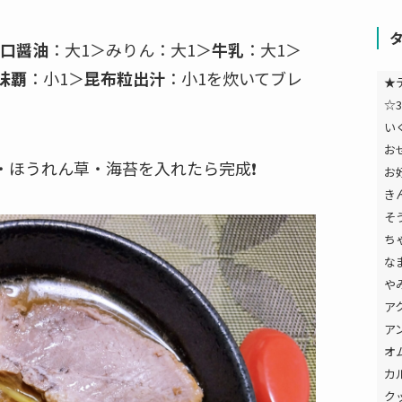
口醤油
：大1＞みりん：大1＞
牛乳
：大1＞
味覇
：小1＞
昆布粒出汁
：小1を炊いてブレ
★
☆3
い
お
ほうれん草・海苔を入れたら完成❗️
お
き
そ
ち
な
や
ア
ア
オ
カ
ク