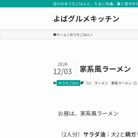
日々のおうちごはんと、たまに外食。妻と息子の
よばグルメキッチン
ホーム
おうちごはん
2024
家系風ラーメン
12/03
おうちごはん
☆3
ラーメン
家系ラーメン
お昼は、家系風ラーメン
（2人分）
サラダ油
：大2と
鶏ガ