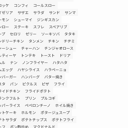
ロッケ
コンフィ
コールスロー
イゼリア
サザエ
サラダ
サンド
サンマ
ーモン
シューマイ
ジンギスカン
シロー
ステーキ
スフレ
スペアリブ
ープ
セロリ
ゼリー
ソーキソバ
タタキ
ンドリーチキン
タンメン
チキン
チヂミ
ャーシュー
チャーハン
チンジャオロース
ルティーヤ
トンテキ
トースト
ドリア
ムル
ナン
ノンフライヤー
ハタハタ
ムエッグ
ハヤシライス
ハラペーニョ
ンバーガー
ハンバーグ
バター焼き
スタ
パン
ピクルス
ピザ
フライ
ライドチキン
フライドポテト
ランクフルト
プリン
プルコギ
ッパーライス
ペペロンチーノ
ホイル焼き
ットケーキ
ホルモン
ポタージュスープ
テトサラダ
ポテトチップス
ポテトフライ
トフ
ポン酢炒め
マクドナルド