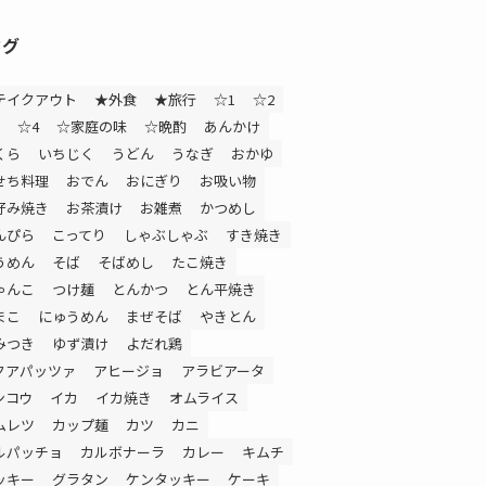
タグ
テイクアウト
★外食
★旅行
☆1
☆2
☆4
☆家庭の味
☆晩酌
あんかけ
くら
いちじく
うどん
うなぎ
おかゆ
せち料理
おでん
おにぎり
お吸い物
好み焼き
お茶漬け
お雑煮
かつめし
んぴら
こってり
しゃぶしゃぶ
すき焼き
うめん
そば
そばめし
たこ焼き
ゃんこ
つけ麺
とんかつ
とん平焼き
まこ
にゅうめん
まぜそば
やきとん
みつき
ゆず漬け
よだれ鶏
クアパッツァ
アヒージョ
アラビアータ
ンコウ
イカ
イカ焼き
オムライス
ムレツ
カップ麺
カツ
カニ
ルパッチョ
カルボナーラ
カレー
キムチ
ッキー
グラタン
ケンタッキー
ケーキ