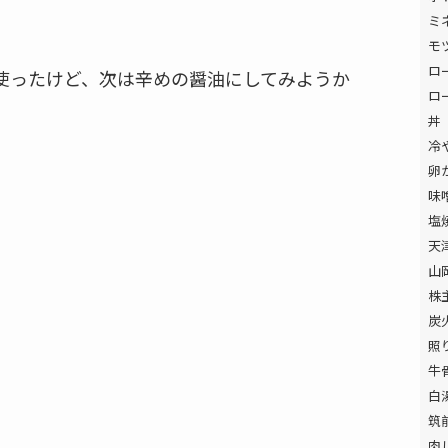
ミ
モ
ロ
使ったけど、次は辛めの醤油にしてみようか
ロ
丼
冷
卵
味
塩
天
山
株
炭
照
牛
白
筑
肉