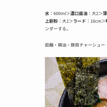
水
：600ml＞
濃口醤油
：大2＞
薄
上新粉
：大1＞
ラード
：10cm＞
ンダーする。
茹麺・鶏油・豚肩チャーシュー・