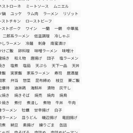
ネストローネ
ミートソース
ムニエル
ツ鍋
ユッケ
ラム肉
ラーメン
リゾット
ーストチキン
ローストビーフ
ーストポーク
ワイン
一蘭
一鶴
中華風
二郎系ラーメン
低温調理
冷しゃぶ
やしラーメン
冷麺
刺身
南蛮漬け
かけご飯
卵料理
味噌ラーメン
味噌汁
噌焼き
和え物
唐揚げ
団子
塩ラーメン
焼き
塩煮
塩茹
天ぷら
天下一品
天丼
津飯
実家飯
家系ラーメン
寿司
居酒屋
岡家
弁当
惣菜
昆布締め
枝豆
栗ご飯
主優待
油淋鶏
海鮮丼
漬物
灰干し
火焼き
焼きそば
焼売
焼肉
焼鳥
り焼き
煮付
煮浸し
煮物
牛丼
牛肉
骨ラーメン
牡蠣
甘辛揚げ
白子
湯ラーメン
皿うどん
磯辺揚げ
竜田揚げ
前煮
納豆
素揚げ
練りごま
缶詰
じゃが
肉そぼろ
肉詰め
肉詰めピーマン