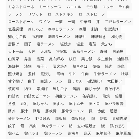
ミネストローネ
ミートソース
ムニエル
モツ鍋
ユッケ
ラム肉
ラーメン
リゾット
ローストチキン
ローストビーフ
ローストポーク
ワイン
一蘭
一鶴
中華風
丼
二郎系ラーメン
低温調理
冷しゃぶ
冷やしラーメン
冷麺
刺身
南蛮漬け
卵かけご飯
卵料理
味噌ラーメン
味噌汁
味噌焼き
和え物
唐揚げ
団子
塩ラーメン
塩焼き
塩煮
塩茹
天ぷら
天下一品
天丼
天津飯
実家飯
家系ラーメン
寿司
居酒屋
山岡家
弁当
惣菜
昆布締め
枝豆
栗ご飯
株主優待
油淋鶏
海鮮丼
漬物
灰干し
炭火焼き
焼きそば
焼売
焼肉
焼鳥
照り焼き
煮付
煮浸し
煮物
牛丼
牛肉
牛骨ラーメン
牡蠣
甘辛揚げ
白子
白湯ラーメン
皿うどん
磯辺揚げ
竜田揚げ
筑前煮
納豆
素揚げ
練りごま
缶詰
肉じゃが
肉そぼろ
肉詰め
肉詰めピーマン
胡麻ラーメン
茶碗蒸し
蒲焼
袋麺
角煮
豆乳
豚しゃぶ
豚まん
豚キムチ
豚トロ
豚バラ軟骨
豚丼
豚汁
豚足
豚軟骨
豚骨ラーメン
貝
赤飯
通販
醤油ラーメン
野菜炒め
鉄板焼
鉄板焼き
鍋
雑炊
青椒肉絲
餃子
餅
馬肉
魚介ラーメン
鮎
鮎の塩焼き
鰻
鶏そぼろ
鶏ハム
鶏ハラミ
鶏ラーメン
鶏南蛮
鶏天
麻婆茄子
麻婆豆腐