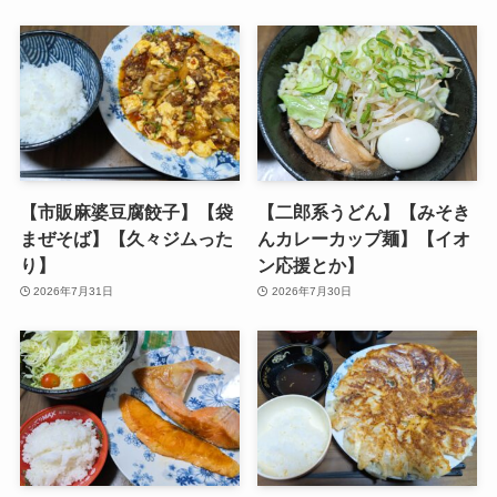
【市販麻婆豆腐餃子】【袋
【二郎系うどん】【みそき
まぜそば】【久々ジムった
んカレーカップ麺】【イオ
り】
ン応援とか】
2026年7月31日
2026年7月30日