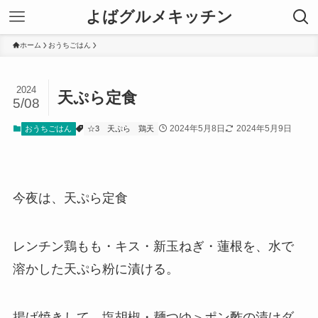
よばグルメキッチン
ホーム
おうちごはん
2024
天ぷら定食
5/08
2024年5月8日
2024年5月9日
おうちごはん
☆3
天ぷら
鶏天
今夜は、天ぷら定食
レンチン鶏もも・キス・新玉ねぎ・蓮根を、水で
溶かした天ぷら粉に漬ける。
揚げ焼きして、塩胡椒・麺つゆ＞ポン酢の漬けダ