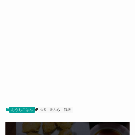
おうちごはん
☆3
天ぷら
鶏天