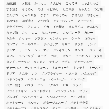
お茶漬け
お雑煮
かつめし
きんぴら
こってり
しゃぶしゃぶ
すき焼き
そうめん
そば
そばめし
たこ焼き
ちゃんこ
つけ麺
とんかつ
とん平焼き
なまこ
にゅうめん
まぜそば
やきとん
やみつき
ゆず漬け
よだれ鶏
アクアパッツァ
アヒージョ
アラビアータ
アンコウ
イカ
イカ焼き
オムライス
オムレツ
カップ麺
カツ
カニ
カルパッチョ
カルボナーラ
カレー
キムチ
クッキー
グラタン
ケンタッキー
ケーキ
コロッケ
コンフィ
コールスロー
サイゼリア
サザエ
サラダ
サンド
サンマ
サーモン
シューマイ
ジンギスカン
スシロー
ステーキ
スフレ
スペアリブ
スープ
セロリ
ゼリー
ソーキソバ
タタキ
タンドリーチキン
タンメン
チキン
チヂミ
チャーシュー
チャーハン
チンジャオロース
トルティーヤ
トンテキ
トースト
ドリア
ナムル
ナン
ノンフライヤー
ハタハタ
ハムエッグ
ハヤシライス
ハラペーニョ
ハンバーガー
ハンバーグ
バター焼き
パスタ
パン
ピクルス
ピザ
フライ
フライドチキン
フライドポテト
フランクフルト
プリン
プルコギ
ペッパーライス
ペペロンチーノ
ホイル焼き
ホットケーキ
ホルモン
ポタージュスープ
ポテトサラダ
ポテトチップス
ポテトフライ
ポトフ
ポン酢炒め
マクドナルド