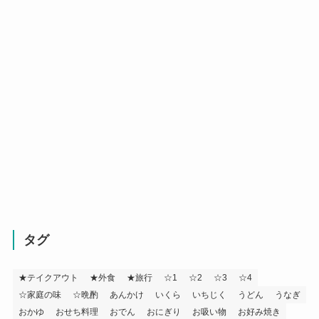
タグ
★テイクアウト
★外食
★旅行
☆1
☆2
☆3
☆4
☆家庭の味
☆晩酌
あんかけ
いくら
いちじく
うどん
うなぎ
おかゆ
おせち料理
おでん
おにぎり
お吸い物
お好み焼き