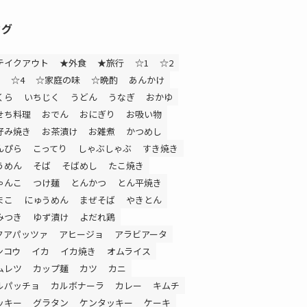
タグ
テイクアウト
★外食
★旅行
☆1
☆2
☆4
☆家庭の味
☆晩酌
あんかけ
くら
いちじく
うどん
うなぎ
おかゆ
せち料理
おでん
おにぎり
お吸い物
好み焼き
お茶漬け
お雑煮
かつめし
んぴら
こってり
しゃぶしゃぶ
すき焼き
うめん
そば
そばめし
たこ焼き
ゃんこ
つけ麺
とんかつ
とん平焼き
まこ
にゅうめん
まぜそば
やきとん
みつき
ゆず漬け
よだれ鶏
クアパッツァ
アヒージョ
アラビアータ
ンコウ
イカ
イカ焼き
オムライス
ムレツ
カップ麺
カツ
カニ
ルパッチョ
カルボナーラ
カレー
キムチ
ッキー
グラタン
ケンタッキー
ケーキ