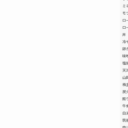
ミ
モ
ロ
ロ
丼
冷
卵
味
塩
天
山
株
炭
照
牛
白
筑
肉