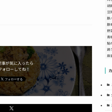
胡
豆
豚
豚
野
青
鮎
鶏
麻
記事が気に入ったら
フォローしてね！