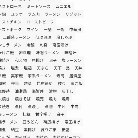
ネストローネ
ミートソース
ムニエル
ツ鍋
ユッケ
ラム肉
ラーメン
リゾット
ーストチキン
ローストビーフ
ーストポーク
ワイン
一蘭
一鶴
中華風
二郎系ラーメン
低温調理
冷しゃぶ
やしラーメン
冷麺
刺身
南蛮漬け
かけご飯
卵料理
味噌ラーメン
味噌汁
噌焼き
和え物
唐揚げ
団子
塩ラーメン
焼き
塩煮
塩茹
天ぷら
天下一品
天丼
津飯
実家飯
家系ラーメン
寿司
居酒屋
岡家
弁当
惣菜
昆布締め
枝豆
栗ご飯
主優待
油淋鶏
海鮮丼
漬物
灰干し
火焼き
焼きそば
焼売
焼肉
焼鳥
り焼き
煮付
煮浸し
煮物
牛丼
牛肉
骨ラーメン
牡蠣
甘辛揚げ
白子
湯ラーメン
皿うどん
磯辺揚げ
竜田揚げ
前煮
納豆
素揚げ
練りごま
缶詰
じゃが
肉そぼろ
肉詰め
肉詰めピーマン