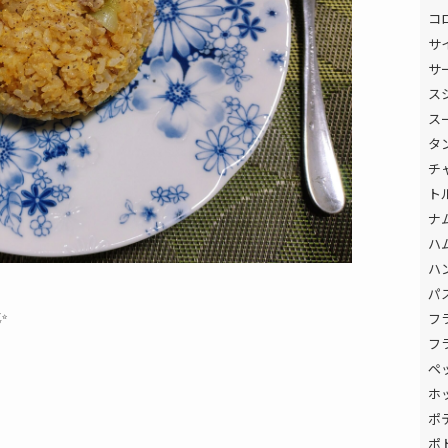
コ
サ
サ
ス
ス
タ
チ
ト
ナ
ハ
ハ
パ
✨
フ
フ
ペ
ホ
ポ
ポ