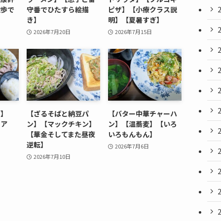
散歩で
守番でひたすら絵描
ピザ】【小療クラス説
き】
明】【夏暑すぎ】
2026年7月20日
2026年7月15日
ダ】
【ざるそばと納豆パ
【バター中華チャーハ
イア
ン】【マックチキン】
ン】【温蕎麦】【いろ
【華金そしてまた昼夜
いろもんもん】
逆転】
2026年7月6日
2026年7月10日