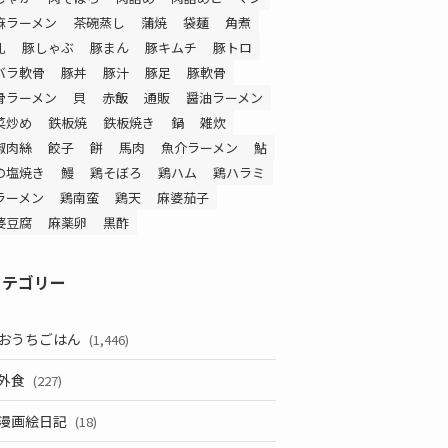
麻ラーメン
茶碗蒸し
蒲焼
袋麺
角煮
乳
豚しゃぶ
豚まん
豚キムチ
豚トロ
バラ軟骨
豚丼
豚汁
豚足
豚軟骨
骨ラーメン
貝
赤飯
通販
醤油ラーメン
菜炒め
鉄板焼
鉄板焼き
鍋
雑炊
椒肉絲
餃子
餅
馬肉
魚介ラーメン
鮎
の塩焼き
鰻
鶏そぼろ
鶏ハム
鶏ハラミ
ラーメン
鶏南蛮
鶏天
麻婆茄子
婆豆腐
麻薬卵
黒酢
カテゴリー
おうちごはん
(1,446)
外食
(227)
漫画絵日記
(18)