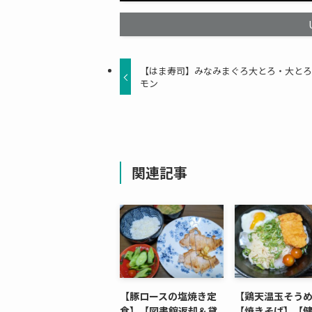
【はま寿司】みなみまぐろ大とろ・大と
モン
関連記事
【豚ロースの塩焼き定
【鶏天温玉そう
食】【図書館返却＆貸
【焼きそば】【