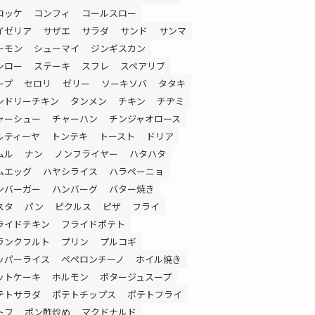
ロッケ
コンフィ
コールスロー
イゼリア
サザエ
サラダ
サンド
サンマ
ーモン
シューマイ
ジンギスカン
シロー
ステーキ
スフレ
スペアリブ
ープ
セロリ
ゼリー
ソーキソバ
タタキ
ンドリーチキン
タンメン
チキン
チヂミ
ャーシュー
チャーハン
チンジャオロース
ルティーヤ
トンテキ
トースト
ドリア
ムル
ナン
ノンフライヤー
ハタハタ
ムエッグ
ハヤシライス
ハラペーニョ
ンバーガー
ハンバーグ
バター焼き
スタ
パン
ピクルス
ピザ
フライ
ライドチキン
フライドポテト
ランクフルト
プリン
プルコギ
ッパーライス
ペペロンチーノ
ホイル焼き
ットケーキ
ホルモン
ポタージュスープ
テトサラダ
ポテトチップス
ポテトフライ
トフ
ポン酢炒め
マクドナルド