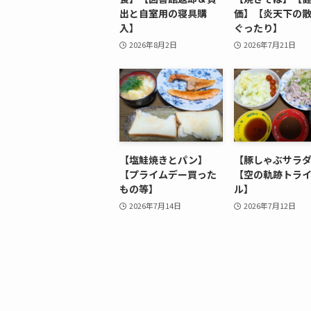
出と自室用の寝具購
価】【炎天下の
入】
ぐったり】
2026年8月2日
2026年7月21日
【塩鮭焼きとパン】
【豚しゃぶサラ
【プライムデー買った
【空の軌跡トラ
もの等】
ル】
2026年7月14日
2026年7月12日