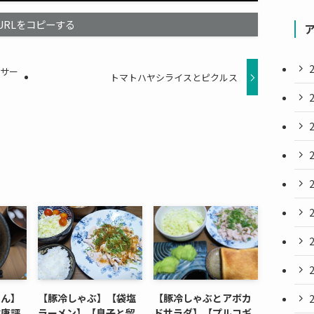
URLをコピーする
ろサー
トマトハヤシライスとピクルス
めん】
【豚冷しゃぶ】【袋塩
【豚冷しゃぶとアボカ
健康評
ラーメン】【息子と留
ドサラダ】【プルコギ