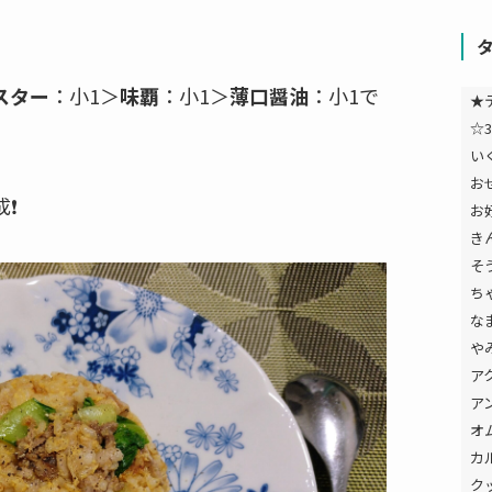
スター
：小1＞
味覇
：小1＞
薄口醤油
：小1で
★
☆3
い
お
❗
お
き
そ
ち
な
や
ア
ア
オ
カ
ク