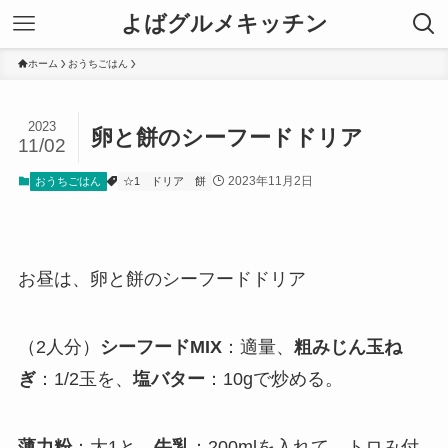
よばグルメキッチン
ホーム
おうちごはん
2023
卵と餅のシーフードドリア
11/02
2023年11月2日
おうちごはん
☆1
ドリア
餅
お昼は、卵と餅のシーフードドリア
（2人分）
シーフードMIX
：適量、
粗みじん玉ね
ぎ
：1/2玉を、
塩バター
：10gで炒める。
薄力粉
：大1と、
牛乳
：200mlを入れて、トロみ付