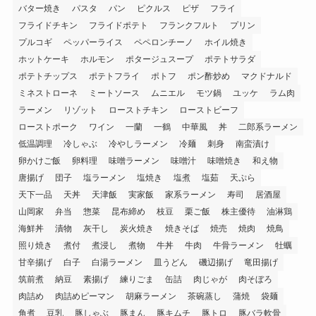
バター焼き
パスタ
パン
ピクルス
ピザ
フライ
フライドチキン
フライドポテト
フランクフルト
プリン
プルコギ
ペッパーライス
ペペロンチーノ
ホイル焼き
ホットケーキ
ホルモン
ポタージュスープ
ポテトサラダ
ポテトチップス
ポテトフライ
ポトフ
ポン酢炒め
マクドナルド
ミネストローネ
ミートソース
ムニエル
モツ鍋
ユッケ
ラム肉
ラーメン
リゾット
ローストチキン
ローストビーフ
ローストポーク
ワイン
一蘭
一鶴
中華風
丼
二郎系ラーメン
低温調理
冷しゃぶ
冷やしラーメン
冷麺
刺身
南蛮漬け
卵かけご飯
卵料理
味噌ラーメン
味噌汁
味噌焼き
和え物
唐揚げ
団子
塩ラーメン
塩焼き
塩煮
塩茹
天ぷら
天下一品
天丼
天津飯
実家飯
家系ラーメン
寿司
居酒屋
山岡家
弁当
惣菜
昆布締め
枝豆
栗ご飯
株主優待
油淋鶏
海鮮丼
漬物
灰干し
炭火焼き
焼きそば
焼売
焼肉
焼鳥
照り焼き
煮付
煮浸し
煮物
牛丼
牛肉
牛骨ラーメン
牡蠣
甘辛揚げ
白子
白湯ラーメン
皿うどん
磯辺揚げ
竜田揚げ
筑前煮
納豆
素揚げ
練りごま
缶詰
肉じゃが
肉そぼろ
肉詰め
肉詰めピーマン
胡麻ラーメン
茶碗蒸し
蒲焼
袋麺
角煮
豆乳
豚しゃぶ
豚まん
豚キムチ
豚トロ
豚バラ軟骨