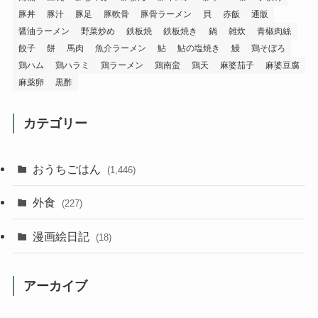
豚丼
豚汁
豚足
豚軟骨
豚骨ラーメン
貝
赤飯
通販
醤油ラーメン
野菜炒め
鉄板焼
鉄板焼き
鍋
雑炊
青椒肉絲
餃子
餅
馬肉
魚介ラーメン
鮎
鮎の塩焼き
鰻
鶏そぼろ
鶏ハム
鶏ハラミ
鶏ラーメン
鶏南蛮
鶏天
麻婆茄子
麻婆豆腐
麻薬卵
黒酢
カテゴリー
おうちごはん
(1,446)
外食
(227)
漫画絵日記
(18)
アーカイブ