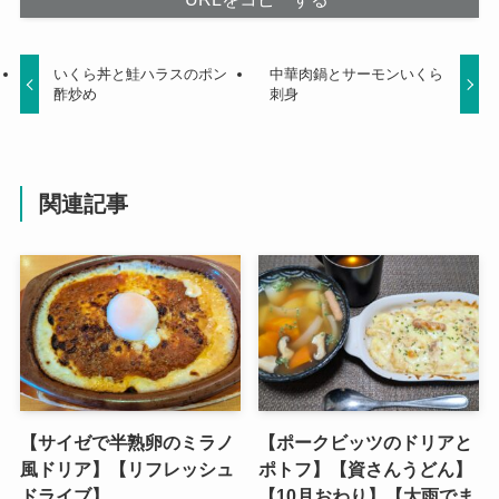
いくら丼と鮭ハラスのポン
中華肉鍋とサーモンいくら
酢炒め
刺身
関連記事
【サイゼで半熟卵のミラノ
【ポークビッツのドリアと
風ドリア】【リフレッシュ
ポトフ】【資さんうどん】
ドライブ】
【10月おわり】【大雨でま