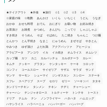
★テイクアウト
★外食
★旅行
☆1
☆2
☆3
☆4
☆家庭の味
☆晩酌
あんかけ
いくら
いちじく
うどん
うなぎ
おかゆ
おせち料理
おでん
おにぎり
お吸い物
お好み焼き
お茶漬け
お雑煮
かつめし
きんぴら
こってり
しゃぶしゃぶ
すき焼き
そうめん
そば
そばめし
たこ焼き
ちゃんこ
つけ麺
とんかつ
とん平焼き
なまこ
にゅうめん
まぜそば
やきとん
やみつき
ゆず漬け
よだれ鶏
アクアパッツァ
アヒージョ
アラビアータ
アンコウ
イカ
イカ焼き
オムライス
オムレツ
カップ麺
カツ
カニ
カルパッチョ
カルボナーラ
カレー
キムチ
クッキー
グラタン
ケンタッキー
ケーキ
コロッケ
コンフィ
コールスロー
サイゼリア
サザエ
サラダ
サンド
サンマ
サーモン
シューマイ
ジンギスカン
スシロー
ステーキ
スフレ
スペアリブ
スープ
セロリ
ゼリー
ソーキソバ
タタキ
タンドリーチキン
タンメン
チキン
チヂミ
チャーシュー
チャーハン
チンジャオロース
トルティーヤ
トンテキ
トースト
ドリア
ナムル
ナン
ノンフライヤー
ハタハタ
ハムエッグ
ハヤシライス
ハラペーニョ
ハンバーガー
ハンバーグ