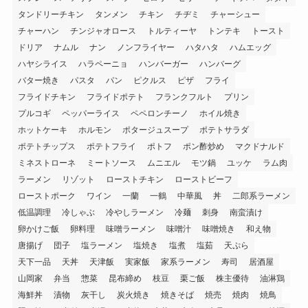
タンドリーチキン
タンメン
チキン
チヂミ
チャーシュー
チャーハン
チンジャオロース
トルティーヤ
トンテキ
トースト
ドリア
ナムル
ナン
ノンフライヤー
ハタハタ
ハムエッグ
ハヤシライス
ハラペーニョ
ハンバーガー
ハンバーグ
バター焼き
パスタ
パン
ピクルス
ピザ
フライ
フライドチキン
フライドポテト
フランクフルト
プリン
プルコギ
ペッパーライス
ペペロンチーノ
ホイル焼き
ホットケーキ
ホルモン
ポタージュスープ
ポテトサラダ
ポテトチップス
ポテトフライ
ポトフ
ポン酢炒め
マクドナルド
ミネストローネ
ミートソース
ムニエル
モツ鍋
ユッケ
ラム肉
ラーメン
リゾット
ローストチキン
ローストビーフ
ローストポーク
ワイン
一蘭
一鶴
中華風
丼
二郎系ラーメン
低温調理
冷しゃぶ
冷やしラーメン
冷麺
刺身
南蛮漬け
卵かけご飯
卵料理
味噌ラーメン
味噌汁
味噌焼き
和え物
唐揚げ
団子
塩ラーメン
塩焼き
塩煮
塩茹
天ぷら
天下一品
天丼
天津飯
実家飯
家系ラーメン
寿司
居酒屋
山岡家
弁当
惣菜
昆布締め
枝豆
栗ご飯
株主優待
油淋鶏
海鮮丼
漬物
灰干し
炭火焼き
焼きそば
焼売
焼肉
焼鳥