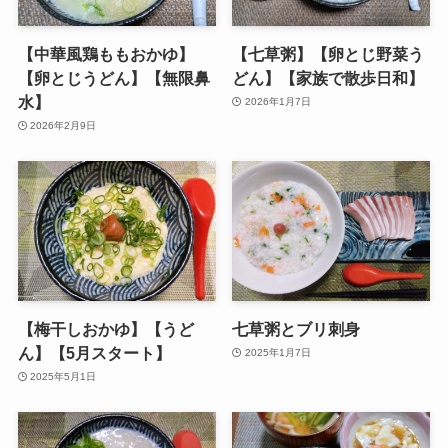
【中華風鶏ももおかゆ】
【七草粥】【卵とじ野菜う
【卵とじうどん】【無限鼻
どん】【家族で散歩日和】
水】
2026年1月7日
2026年2月9日
【梅干しおかゆ】【うど
七草粥とブリ刺身
ん】【5月スタート】
2025年1月7日
2025年5月1日