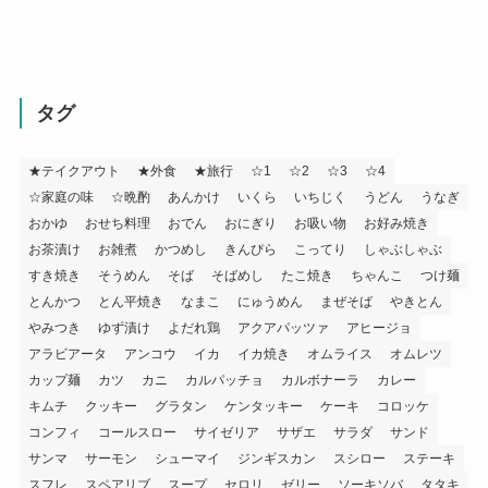
タグ
★テイクアウト
★外食
★旅行
☆1
☆2
☆3
☆4
☆家庭の味
☆晩酌
あんかけ
いくら
いちじく
うどん
うなぎ
おかゆ
おせち料理
おでん
おにぎり
お吸い物
お好み焼き
お茶漬け
お雑煮
かつめし
きんぴら
こってり
しゃぶしゃぶ
すき焼き
そうめん
そば
そばめし
たこ焼き
ちゃんこ
つけ麺
とんかつ
とん平焼き
なまこ
にゅうめん
まぜそば
やきとん
やみつき
ゆず漬け
よだれ鶏
アクアパッツァ
アヒージョ
アラビアータ
アンコウ
イカ
イカ焼き
オムライス
オムレツ
カップ麺
カツ
カニ
カルパッチョ
カルボナーラ
カレー
キムチ
クッキー
グラタン
ケンタッキー
ケーキ
コロッケ
コンフィ
コールスロー
サイゼリア
サザエ
サラダ
サンド
サンマ
サーモン
シューマイ
ジンギスカン
スシロー
ステーキ
スフレ
スペアリブ
スープ
セロリ
ゼリー
ソーキソバ
タタキ