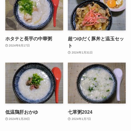
ホタテと長芋の中華粥
超つゆだく豚丼と温玉セッ
ト
2024年6月17日
2024年1月31日
低温鶏肝おかゆ
七草粥2024
2024年1月29日
2024年1月7日