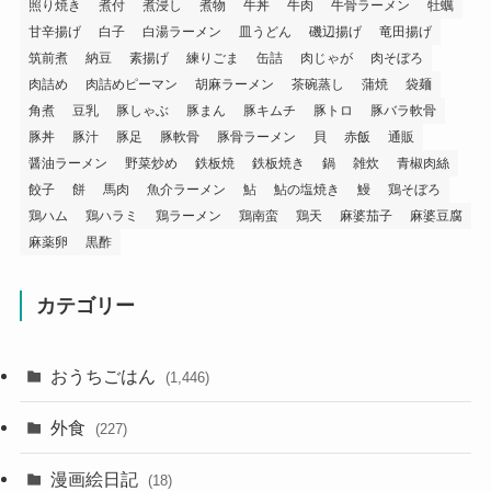
照り焼き
煮付
煮浸し
煮物
牛丼
牛肉
牛骨ラーメン
牡蠣
甘辛揚げ
白子
白湯ラーメン
皿うどん
磯辺揚げ
竜田揚げ
筑前煮
納豆
素揚げ
練りごま
缶詰
肉じゃが
肉そぼろ
肉詰め
肉詰めピーマン
胡麻ラーメン
茶碗蒸し
蒲焼
袋麺
角煮
豆乳
豚しゃぶ
豚まん
豚キムチ
豚トロ
豚バラ軟骨
豚丼
豚汁
豚足
豚軟骨
豚骨ラーメン
貝
赤飯
通販
醤油ラーメン
野菜炒め
鉄板焼
鉄板焼き
鍋
雑炊
青椒肉絲
餃子
餅
馬肉
魚介ラーメン
鮎
鮎の塩焼き
鰻
鶏そぼろ
鶏ハム
鶏ハラミ
鶏ラーメン
鶏南蛮
鶏天
麻婆茄子
麻婆豆腐
麻薬卵
黒酢
カテゴリー
おうちごはん
(1,446)
外食
(227)
漫画絵日記
(18)