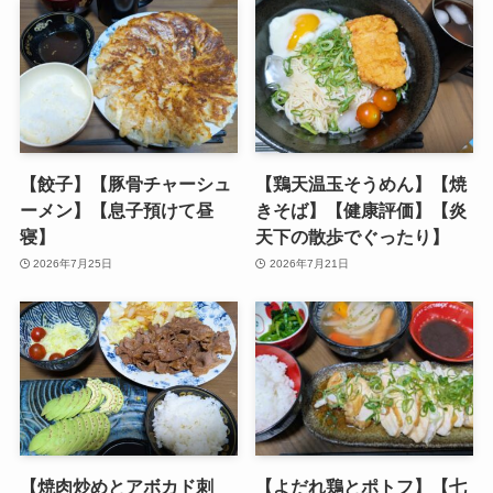
【餃子】【豚骨チャーシュ
【鶏天温玉そうめん】【焼
ーメン】【息子預けて昼
きそば】【健康評価】【炎
寝】
天下の散歩でぐったり】
2026年7月25日
2026年7月21日
【焼肉炒めとアボカド刺
【よだれ鶏とポトフ】【七