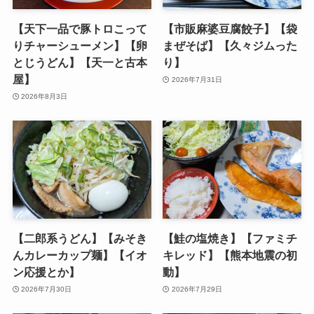
【天下一品で豚トロこって
【市販麻婆豆腐餃子】【袋
りチャーシューメン】【卵
まぜそば】【久々ジムった
とじうどん】【天一と古本
り】
屋】
2026年7月31日
2026年8月3日
【二郎系うどん】【みそき
【鮭の塩焼き】【ファミチ
んカレーカップ麺】【イオ
キレッド】【熊本地震の初
ン応援とか】
動】
2026年7月30日
2026年7月29日