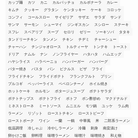
カップ麺
カツ
カニ
カルパッチョ
カルボナーラ
カレー
キムチ
クッキー
グラタン
ケンタッキー
ケーキ
コロッケ
コンフィ
コールスロー
サイゼリア
サザエ
サラダ
サンド
サンマ
サーモン
シューマイ
ジンギスカン
スシロー
ステーキ
スフレ
スペアリブ
スープ
セロリ
ゼリー
ソーキソバ
タタキ
タンドリーチキン
タンメン
チキン
チヂミ
チャーシュー
チャーハン
チンジャオロース
トルティーヤ
トンテキ
トースト
ドリア
ナムル
ナン
ノンフライヤー
ハタハタ
ハムエッグ
ハヤシライス
ハラペーニョ
ハンバーガー
ハンバーグ
バター焼き
パスタ
パン
ピクルス
ピザ
フライ
フライドチキン
フライドポテト
フランクフルト
プリン
プルコギ
ペッパーライス
ペペロンチーノ
ホイル焼き
ホットケーキ
ホルモン
ポタージュスープ
ポテトサラダ
ポテトチップス
ポテトフライ
ポトフ
ポン酢炒め
マクドナルド
ミネストローネ
ミートソース
ムニエル
モツ鍋
ユッケ
ラム肉
ラーメン
リゾット
ローストチキン
ローストビーフ
ローストポーク
ワイン
一蘭
一鶴
中華風
丼
二郎系ラーメン
低温調理
冷しゃぶ
冷やしラーメン
冷麺
刺身
南蛮漬け
卵かけご飯
卵料理
味噌ラーメン
味噌汁
味噌焼き
和え物