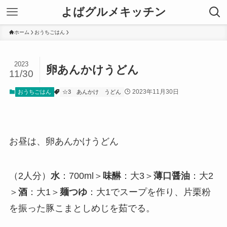
よばグルメキッチン
ホーム
おうちごはん
2023
卵あんかけうどん
11/30
2023年11月30日
おうちごはん
☆3
あんかけ
うどん
お昼は、卵あんかけうどん
（2人分）
水
：700ml＞
味醂
：大3＞
薄口醤油
：大2
＞
酒
：大1＞
麺つゆ
：大1でスープを作り、片栗粉
を振った豚こまとしめじを茹でる。