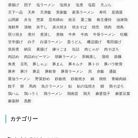
唐揚げ
団子
塩ラーメン
塩焼き
塩煮
塩茹
天ぷら
天下一品
天丼
天津飯
実家飯
家系ラーメン
寿司
居酒屋
山岡家
弁当
惣菜
昆布締め
枝豆
栗ご飯
株主優待
油淋鶏
海鮮丼
漬物
灰干し
炭火焼き
焼きそば
焼売
焼肉
焼鳥
照り焼き
煮付
煮浸し
煮物
牛丼
牛肉
牛骨ラーメン
牡蠣
甘辛揚げ
白子
白湯ラーメン
皿うどん
磯辺揚げ
竜田揚げ
筑前煮
納豆
素揚げ
練りごま
缶詰
肉じゃが
肉そぼろ
肉詰め
肉詰めピーマン
胡麻ラーメン
茶碗蒸し
蒲焼
袋麺
角煮
豆乳
豚しゃぶ
豚まん
豚キムチ
豚トロ
豚バラ軟骨
豚丼
豚汁
豚足
豚軟骨
豚骨ラーメン
貝
赤飯
通販
醤油ラーメン
野菜炒め
鉄板焼
鉄板焼き
鍋
雑炊
青椒肉絲
餃子
餅
馬肉
魚介ラーメン
鮎
鮎の塩焼き
鰻
鶏そぼろ
鶏ハム
鶏ハラミ
鶏ラーメン
鶏南蛮
鶏天
麻婆茄子
麻婆豆腐
麻薬卵
黒酢
カテゴリー