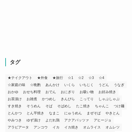
タグ
★テイクアウト
★外食
★旅行
☆1
☆2
☆3
☆4
☆家庭の味
☆晩酌
あんかけ
いくら
いちじく
うどん
うなぎ
おかゆ
おせち料理
おでん
おにぎり
お吸い物
お好み焼き
お茶漬け
お雑煮
かつめし
きんぴら
こってり
しゃぶしゃぶ
すき焼き
そうめん
そば
そばめし
たこ焼き
ちゃんこ
つけ麺
とんかつ
とん平焼き
なまこ
にゅうめん
まぜそば
やきとん
やみつき
ゆず漬け
よだれ鶏
アクアパッツァ
アヒージョ
アラビアータ
アンコウ
イカ
イカ焼き
オムライス
オムレツ