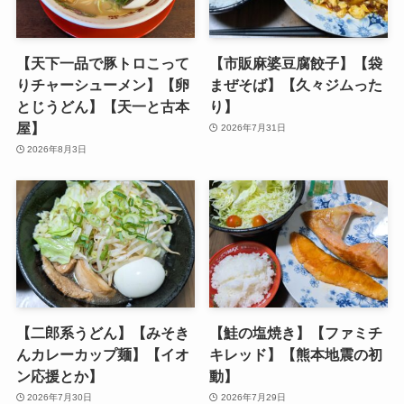
【天下一品で豚トロこって
【市販麻婆豆腐餃子】【袋
りチャーシューメン】【卵
まぜそば】【久々ジムった
とじうどん】【天一と古本
り】
屋】
2026年7月31日
2026年8月3日
【二郎系うどん】【みそき
【鮭の塩焼き】【ファミチ
んカレーカップ麺】【イオ
キレッド】【熊本地震の初
ン応援とか】
動】
2026年7月30日
2026年7月29日