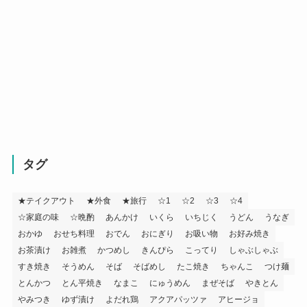
タグ
★テイクアウト
★外食
★旅行
☆1
☆2
☆3
☆4
☆家庭の味
☆晩酌
あんかけ
いくら
いちじく
うどん
うなぎ
おかゆ
おせち料理
おでん
おにぎり
お吸い物
お好み焼き
お茶漬け
お雑煮
かつめし
きんぴら
こってり
しゃぶしゃぶ
すき焼き
そうめん
そば
そばめし
たこ焼き
ちゃんこ
つけ麺
とんかつ
とん平焼き
なまこ
にゅうめん
まぜそば
やきとん
やみつき
ゆず漬け
よだれ鶏
アクアパッツァ
アヒージョ