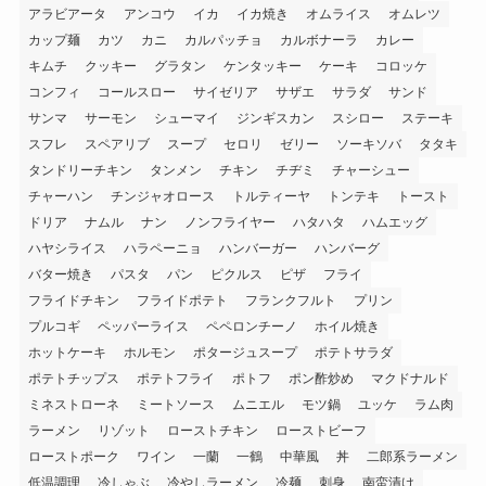
アラビアータ
アンコウ
イカ
イカ焼き
オムライス
オムレツ
カップ麺
カツ
カニ
カルパッチョ
カルボナーラ
カレー
キムチ
クッキー
グラタン
ケンタッキー
ケーキ
コロッケ
コンフィ
コールスロー
サイゼリア
サザエ
サラダ
サンド
サンマ
サーモン
シューマイ
ジンギスカン
スシロー
ステーキ
スフレ
スペアリブ
スープ
セロリ
ゼリー
ソーキソバ
タタキ
タンドリーチキン
タンメン
チキン
チヂミ
チャーシュー
チャーハン
チンジャオロース
トルティーヤ
トンテキ
トースト
ドリア
ナムル
ナン
ノンフライヤー
ハタハタ
ハムエッグ
ハヤシライス
ハラペーニョ
ハンバーガー
ハンバーグ
バター焼き
パスタ
パン
ピクルス
ピザ
フライ
フライドチキン
フライドポテト
フランクフルト
プリン
プルコギ
ペッパーライス
ペペロンチーノ
ホイル焼き
ホットケーキ
ホルモン
ポタージュスープ
ポテトサラダ
ポテトチップス
ポテトフライ
ポトフ
ポン酢炒め
マクドナルド
ミネストローネ
ミートソース
ムニエル
モツ鍋
ユッケ
ラム肉
ラーメン
リゾット
ローストチキン
ローストビーフ
ローストポーク
ワイン
一蘭
一鶴
中華風
丼
二郎系ラーメン
低温調理
冷しゃぶ
冷やしラーメン
冷麺
刺身
南蛮漬け