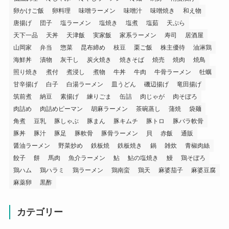
卵かけご飯
卵料理
味噌ラーメン
味噌汁
味噌焼き
和え物
唐揚げ
団子
塩ラーメン
塩焼き
塩煮
塩茹
天ぷら
天下一品
天丼
天津飯
実家飯
家系ラーメン
寿司
居酒屋
山岡家
弁当
惣菜
昆布締め
枝豆
栗ご飯
株主優待
油淋鶏
海鮮丼
漬物
灰干し
炭火焼き
焼きそば
焼売
焼肉
焼鳥
照り焼き
煮付
煮浸し
煮物
牛丼
牛肉
牛骨ラーメン
牡蠣
甘辛揚げ
白子
白湯ラーメン
皿うどん
磯辺揚げ
竜田揚げ
筑前煮
納豆
素揚げ
練りごま
缶詰
肉じゃが
肉そぼろ
肉詰め
肉詰めピーマン
胡麻ラーメン
茶碗蒸し
蒲焼
袋麺
角煮
豆乳
豚しゃぶ
豚まん
豚キムチ
豚トロ
豚バラ軟骨
豚丼
豚汁
豚足
豚軟骨
豚骨ラーメン
貝
赤飯
通販
醤油ラーメン
野菜炒め
鉄板焼
鉄板焼き
鍋
雑炊
青椒肉絲
餃子
餅
馬肉
魚介ラーメン
鮎
鮎の塩焼き
鰻
鶏そぼろ
鶏ハム
鶏ハラミ
鶏ラーメン
鶏南蛮
鶏天
麻婆茄子
麻婆豆腐
麻薬卵
黒酢
カテゴリー