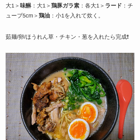
大1＞
味醂
：大1＞
鶏豚ガラ素
：各大1＞
ラード
：チ
ューブ5cm＞
鶏油
：小1を入れて炊く。
茹麺/卵/ほうれん草・チキン・葱を入れたら完成❗