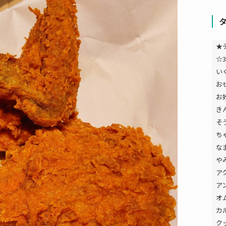
★
☆3
い
お
お
き
そ
ち
な
や
ア
ア
オ
カ
ク