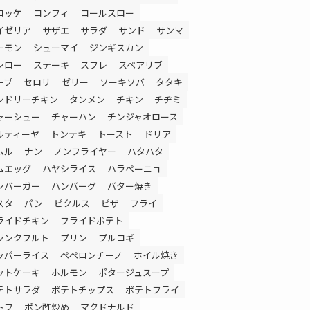
ロッケ
コンフィ
コールスロー
イゼリア
サザエ
サラダ
サンド
サンマ
ーモン
シューマイ
ジンギスカン
シロー
ステーキ
スフレ
スペアリブ
ープ
セロリ
ゼリー
ソーキソバ
タタキ
ンドリーチキン
タンメン
チキン
チヂミ
ャーシュー
チャーハン
チンジャオロース
ルティーヤ
トンテキ
トースト
ドリア
ムル
ナン
ノンフライヤー
ハタハタ
ムエッグ
ハヤシライス
ハラペーニョ
ンバーガー
ハンバーグ
バター焼き
スタ
パン
ピクルス
ピザ
フライ
ライドチキン
フライドポテト
ランクフルト
プリン
プルコギ
ッパーライス
ペペロンチーノ
ホイル焼き
ットケーキ
ホルモン
ポタージュスープ
テトサラダ
ポテトチップス
ポテトフライ
トフ
ポン酢炒め
マクドナルド