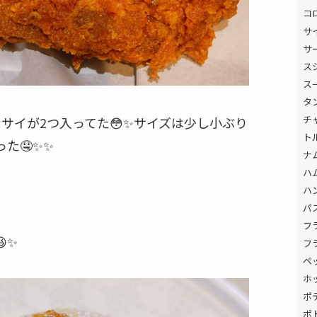
コ
サ
サ
ス
ス
タ
チ
サイが2つ入ってた😳✨サイズは少し小ぶり
ト
た🤤✨✨
ナ
ハ
ハ
パ
フ
✨
フ
ペ
ホ
ポ
ポ