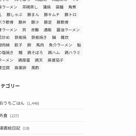
麻ラーメン
茶碗蒸し
蒲焼
袋麺
角煮
乳
豚しゃぶ
豚まん
豚キムチ
豚トロ
バラ軟骨
豚丼
豚汁
豚足
豚軟骨
骨ラーメン
貝
赤飯
通販
醤油ラーメン
菜炒め
鉄板焼
鉄板焼き
鍋
雑炊
椒肉絲
餃子
餅
馬肉
魚介ラーメン
鮎
の塩焼き
鰻
鶏そぼろ
鶏ハム
鶏ハラミ
ラーメン
鶏南蛮
鶏天
麻婆茄子
婆豆腐
麻薬卵
黒酢
カテゴリー
おうちごはん
(1,446)
外食
(227)
漫画絵日記
(18)