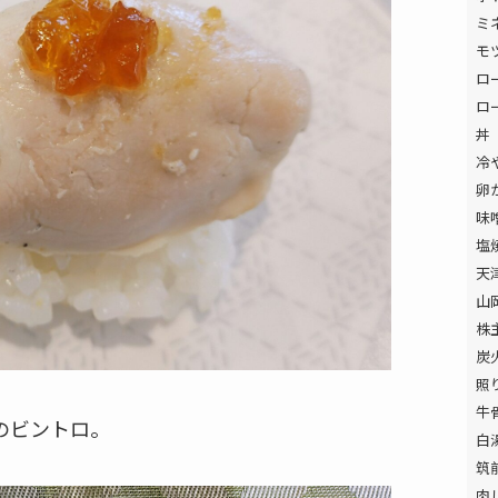
ミ
モ
ロ
ロ
丼
冷
卵
味
塩
天
山
株
炭
照
牛
のビントロ。
白
筑
肉