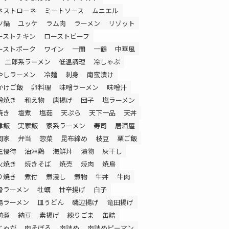
ネストローネ
ミートソース
ムニエル
ツ鍋
ユッケ
ラム肉
ラーメン
リゾット
ーストチキン
ローストビーフ
ーストポーク
ワイン
一蘭
一鶴
中華風
二郎系ラーメン
低温調理
冷しゃぶ
やしラーメン
冷麺
刺身
南蛮漬け
かけご飯
卵料理
味噌ラーメン
味噌汁
噌焼き
和え物
唐揚げ
団子
塩ラーメン
焼き
塩煮
塩茹
天ぷら
天下一品
天丼
津飯
実家飯
家系ラーメン
寿司
居酒屋
岡家
弁当
惣菜
昆布締め
枝豆
栗ご飯
主優待
油淋鶏
海鮮丼
漬物
灰干し
火焼き
焼きそば
焼売
焼肉
焼鳥
り焼き
煮付
煮浸し
煮物
牛丼
牛肉
骨ラーメン
牡蠣
甘辛揚げ
白子
湯ラーメン
皿うどん
磯辺揚げ
竜田揚げ
前煮
納豆
素揚げ
練りごま
缶詰
じゃが
肉そぼろ
肉詰め
肉詰めピーマン