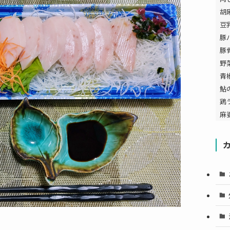
胡
豆
豚
豚
野
青
鮎
鶏
麻