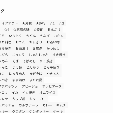
タグ
テイクアウト
★外食
★旅行
☆1
☆2
☆4
☆家庭の味
☆晩酌
あんかけ
くら
いちじく
うどん
うなぎ
おかゆ
せち料理
おでん
おにぎり
お吸い物
好み焼き
お茶漬け
お雑煮
かつめし
んぴら
こってり
しゃぶしゃぶ
すき焼き
うめん
そば
そばめし
たこ焼き
ゃんこ
つけ麺
とんかつ
とん平焼き
まこ
にゅうめん
まぜそば
やきとん
みつき
ゆず漬け
よだれ鶏
クアパッツァ
アヒージョ
アラビアータ
ンコウ
イカ
イカ焼き
オムライス
ムレツ
カップ麺
カツ
カニ
ルパッチョ
カルボナーラ
カレー
キムチ
ッキー
グラタン
ケンタッキー
ケーキ