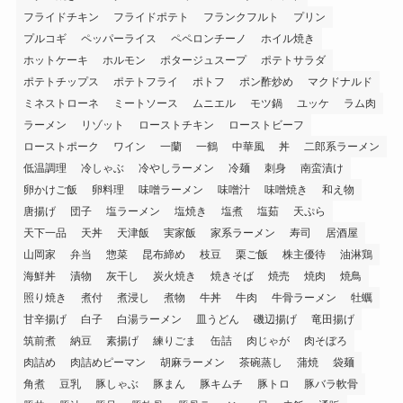
フライドチキン
フライドポテト
フランクフルト
プリン
プルコギ
ペッパーライス
ペペロンチーノ
ホイル焼き
ホットケーキ
ホルモン
ポタージュスープ
ポテトサラダ
ポテトチップス
ポテトフライ
ポトフ
ポン酢炒め
マクドナルド
ミネストローネ
ミートソース
ムニエル
モツ鍋
ユッケ
ラム肉
ラーメン
リゾット
ローストチキン
ローストビーフ
ローストポーク
ワイン
一蘭
一鶴
中華風
丼
二郎系ラーメン
低温調理
冷しゃぶ
冷やしラーメン
冷麺
刺身
南蛮漬け
卵かけご飯
卵料理
味噌ラーメン
味噌汁
味噌焼き
和え物
唐揚げ
団子
塩ラーメン
塩焼き
塩煮
塩茹
天ぷら
天下一品
天丼
天津飯
実家飯
家系ラーメン
寿司
居酒屋
山岡家
弁当
惣菜
昆布締め
枝豆
栗ご飯
株主優待
油淋鶏
海鮮丼
漬物
灰干し
炭火焼き
焼きそば
焼売
焼肉
焼鳥
照り焼き
煮付
煮浸し
煮物
牛丼
牛肉
牛骨ラーメン
牡蠣
甘辛揚げ
白子
白湯ラーメン
皿うどん
磯辺揚げ
竜田揚げ
筑前煮
納豆
素揚げ
練りごま
缶詰
肉じゃが
肉そぼろ
肉詰め
肉詰めピーマン
胡麻ラーメン
茶碗蒸し
蒲焼
袋麺
角煮
豆乳
豚しゃぶ
豚まん
豚キムチ
豚トロ
豚バラ軟骨