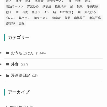
豚丼
豚汁
豚足
豚軟骨
豚骨ラーメン
貝
赤飯
通販
醤油ラーメン
野菜炒め
鉄板焼
鉄板焼き
鍋
雑炊
青椒肉絲
餃子
餅
馬肉
魚介ラーメン
鮎
鮎の塩焼き
鰻
鶏そぼろ
鶏ハム
鶏ハラミ
鶏ラーメン
鶏南蛮
鶏天
麻婆茄子
麻婆豆腐
麻薬卵
黒酢
カテゴリー
おうちごはん
(1,446)
外食
(227)
漫画絵日記
(18)
アーカイブ