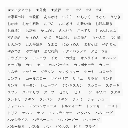
★テイクアウト
★外食
★旅行
☆1
☆2
☆3
☆4
☆家庭の味
☆晩酌
あんかけ
いくら
いちじく
うどん
うなぎ
おかゆ
おせち料理
おでん
おにぎり
お吸い物
お好み焼き
お茶漬け
お雑煮
かつめし
きんぴら
こってり
しゃぶしゃぶ
すき焼き
そうめん
そば
そばめし
たこ焼き
ちゃんこ
つけ麺
とんかつ
とん平焼き
なまこ
にゅうめん
まぜそば
やきとん
やみつき
ゆず漬け
よだれ鶏
アクアパッツァ
アヒージョ
アラビアータ
アンコウ
イカ
イカ焼き
オムライス
オムレツ
カップ麺
カツ
カニ
カルパッチョ
カルボナーラ
カレー
キムチ
クッキー
グラタン
ケンタッキー
ケーキ
コロッケ
コンフィ
コールスロー
サイゼリア
サザエ
サラダ
サンド
サンマ
サーモン
シューマイ
ジンギスカン
スシロー
ステーキ
スフレ
スペアリブ
スープ
セロリ
ゼリー
ソーキソバ
タタキ
タンドリーチキン
タンメン
チキン
チヂミ
チャーシュー
チャーハン
チンジャオロース
トルティーヤ
トンテキ
トースト
ドリア
ナムル
ナン
ノンフライヤー
ハタハタ
ハムエッグ
ハヤシライス
ハラペーニョ
ハンバーガー
ハンバーグ
バター焼き
パスタ
パン
ピクルス
ピザ
フライ