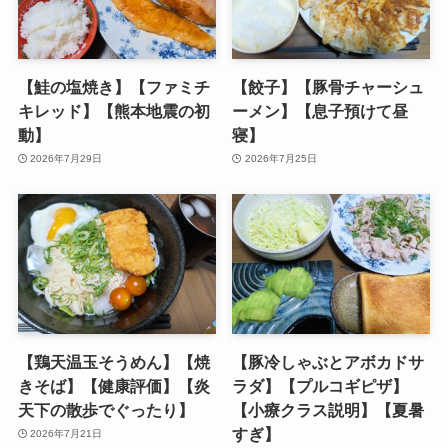
【鮭の塩焼き】【ファミチ
【餃子】【豚骨チャーシュ
キレッド】【熊本地震の初
ーメン】【息子預けて昼
動】
寝】
2026年7月29日
2026年7月25日
【鶏天温玉そうめん】【焼
【豚冷しゃぶとアボカドサ
きそば】【健康評価】【炎
ラダ】【プルコギピザ】
天下の散歩でぐったり】
【小療クラス説明】【夏暑
すぎ】
2026年7月21日