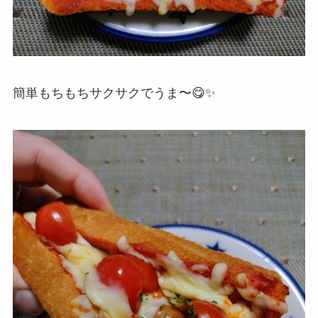
簡単もちもちサクサクでうま〜😋✨